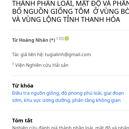
THÀNH PHẦN LOÀI, MẬT ĐỘ VÀ PHÂ
BỐ NGUỒN GIỐNG TÔM Ở VÙNG B
VÀ VÙNG LỘNG TỈNH THANH HÓA
1
Từ Hoàng Nhân (*)
Tác giả liên hệ:
tugialinh@gmail.com
1
Viện Nghiên cứu Hải sản
Từ khóa
Điều tra nguồn giống
,
độ phong phú loài
,
giai đoạn
sớm
,
khu vực ương dưỡng
,
phân tầng không gian
Tóm tắt
Nghiên cứu đánh giá thành phần loài, mật độ và phâ