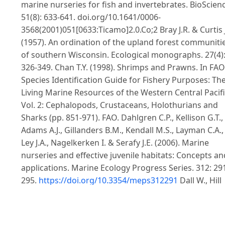
marine nurseries for fish and invertebrates. BioScienc
51(8): 633-641. doi.org/10.1641/0006-
3568(2001)051[0633:Ticamo]2.0.Co;2 Bray J.R. & Curtis J
(1957). An ordination of the upland forest communiti
of southern Wisconsin. Ecological monographs. 27(4)
326-349. Chan T.Y. (1998). Shrimps and Prawns. In FAO
Species Identification Guide for Fishery Purposes: Th
Living Marine Resources of the Western Central Pacifi
Vol. 2: Cephalopods, Crustaceans, Holothurians and
Sharks (pp. 851-971). FAO. Dahlgren C.P., Kellison G.T.,
Adams A.J., Gillanders B.M., Kendall M.S., Layman C.A.,
Ley J.A., Nagelkerken I. & Serafy J.E. (2006). Marine
nurseries and effective juvenile habitats: Concepts an
applications. Marine Ecology Progress Series. 312: 29
295.
https://doi.org/10.3354/meps312291
Dall W., Hill
B.J., Rothlisberg P.C. & Sharples D.J. (1990). The Biology
of the Penaeidae. Academic Press. Vol. 27. Dunn O.J.
(1964). Multiple comparisons using rank sums.