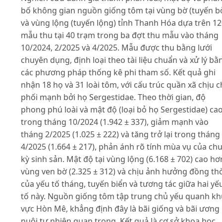
bố không gian nguồn giống tôm tại vùng bờ (tuyến b
và vùng lộng (tuyến lộng) tỉnh Thanh Hóa dựa trên 1
mẫu thu tại 40 trạm trong ba đợt thu mẫu vào tháng
10/2024, 2/2025 và 4/2025. Mẫu được thu bằng lưới
chuyên dụng, định loại theo tài liệu chuẩn và xử lý bằ
các phương pháp thống kê phi tham số. Kết quả ghi
nhận 18 họ và 31 loài tôm, với cấu trúc quần xã chịu c
phối mạnh bởi họ Sergestidae. Theo thời gian, độ
phong phú loài và mật độ (loại bỏ họ Sergestidae) ca
trong tháng 10/2024 (1.942 ± 337), giảm mạnh vào
tháng 2/2025 (1.025 ± 222) và tăng trở lại trong tháng
4/2025 (1.664 ± 217), phản ánh rõ tính mùa vụ của ch
kỳ sinh sản. Mật độ tại vùng lộng (6.168 ± 702) cao hơ
vùng ven bờ (2.325 ± 312) và chịu ảnh hưởng đồng th
của yếu tố tháng, tuyến biển và tương tác giữa hai yế
tố này. Nguồn giống tôm tập trung chủ yếu quanh kh
vực Hòn Mê, khẳng định đây là bãi giống và bãi ương
nuôi tự nhiên quan trọng. Kết quả là cơ sở khoa học