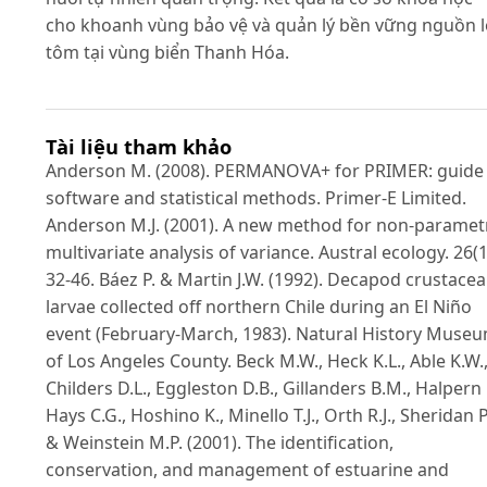
cho khoanh vùng bảo vệ và quản lý bền vững nguồn l
tôm tại vùng biển Thanh Hóa.
Tài liệu tham khảo
Anderson M. (2008). PERMANOVA+ for PRIMER: guide
software and statistical methods. Primer-E Limited.
Anderson M.J. (2001). A new method for non‐paramet
multivariate analysis of variance. Austral ecology. 26(1
32-46. Báez P. & Martin J.W. (1992). Decapod crustace
larvae collected off northern Chile during an El Niño
event (February-March, 1983). Natural History Muse
of Los Angeles County. Beck M.W., Heck K.L., Able K.W.
Childers D.L., Eggleston D.B., Gillanders B.M., Halpern 
Hays C.G., Hoshino K., Minello T.J., Orth R.J., Sheridan P
& Weinstein M.P. (2001). The identification,
conservation, and management of estuarine and