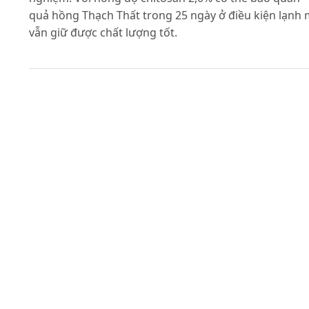
quả hồng Thạch Thất trong 25 ngày ở điều kiện lạnh
vẫn giữ được chất lượng tốt.
Tài liệu tham khảo
Hojo E.T.D., DuriganJ.F., Hojo R.H. (2011). Use of plastic
packaging and coverage of chitosan in the postharve
conservation of litchi. Revista Brasileira de
Fruticultura,33: 377-383.
Hong K., Xie J., Zhang L., Sun D., Gong D. (2012). Effect
of chitosan coating on postharvest life and quality of
guava (Psidium guajava L.) fruit during cold storage.
Scientia Horticulturae,144: 172-178.
Nguyễn Đức Tuân, Hà Quang Việt, Tạ Thị Mùa (2010).
Nghiên cứu ảnh hưởng của nồng độ chitosan đến chấ
lượng và thời gian bảo quản trái bưởi Đoan Hùng