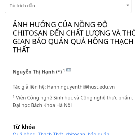
Tải trích dẫn
ẢNH HƯỞNG CỦA NỒNG ĐỘ
CHITOSAN ĐẾN CHẤT LƯỢNG VÀ TH
GIAN BẢO QUẢN QUẢ HỒNG THẠCH
THẤT
1
Nguyễn Thị Hạnh (*)
Tác giả liên hệ:
Hanh.nguyenthi@hust.edu.vn
1
Viện Công nghệ Sinh học và Công nghệ thực phẩm,
Đại học Bách Khoa Hà Nội
Từ khóa
Quả hồng
,
Thạch Thất
,
chitosan
,
bảo quản