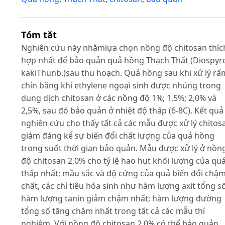
Tóm tắt
Nghiên cứu này nhằmlựa chọn nồng độ chitosan thíc
hợp nhất để bảo quản quả hồng Thạch Thất (Diospyr
kakiThunb.)sau thu hoạch. Quả hồng sau khi xử lý rấ
chín bằng khí ethylene ngoại sinh được nhúng trong
dung dịch chitosan ở các nồng độ 1%; 1,5%; 2,0% và
2,5%, sau đó bảo quản ở nhiệt độ thấp (6-8C). Kết quả
nghiên cứu cho thấy tất cả các mẫu được xử lý chitos
giảm đáng kể sự biến đổi chất lượng của quả hồng
trong suốt thời gian bảo quản. Mẫu được xử lý ở nồn
độ chitosan 2,0% cho tỷ lệ hao hụt khối lượng của qu
thấp nhất; mầu sắc và độ cứng của quả biến đổi chậ
chất, các chỉ tiêu hóa sinh như hàm lượng axit tổng số
hàm lượng tanin giảm chậm nhất; hàm lượng đường
tổng số tăng chậm nhất trong tất cả các mẫu thí
nghiệm. Với nồng độ chitosan 2,0% có thể bảo quản