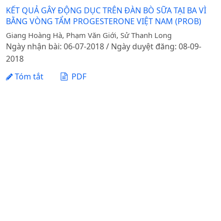
KẾT QUẢ GÂY ĐỘNG DỤC TRÊN ĐÀN BÒ SỮA TẠI BA VÌ
BẰNG VÒNG TẨM PROGESTERONE VIỆT NAM (PROB)
Giang Hoàng Hà, Phạm Văn Giới, Sử Thanh Long
Ngày nhận bài: 06-07-2018 / Ngày duyệt đăng: 08-09-
2018
Tóm tắt
PDF
1 - 1 của 1 mục
Tạp chí Khoa học Nông nghiệp Việt Nam - Học viện
Nông nghiệp Việt Nam
Địa chỉ: Đường Ngô Xuân Quảng, xã Gia Lâm, thành phố
Hà Nội
Điện thoại: +84 24 62617714 Fax: +84 24 8276554
Email:
bttapchi@vnua.edu.vn