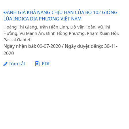
ĐÁNH GIÁ KHẢ NĂNG CHỊU HẠN CỦA BỘ 102 GIỐNG
LÚA INDICA ĐỊA PHƯƠNG VIỆT NAM
Hoàng Thị Giang, Trần Hiền Linh, Đỗ Văn Toàn, Vũ Thị
Hường, Vũ Mạnh Ấn, Đinh Hồng Phương, Phạm Xuân Hội,
Pascal Gantet
Ngày nhận bài: 09-07-2020 / Ngày duyệt đăng: 30-11-
2020
Tóm tắt
PDF
1 - 1 của 1 mục
Tạp chí Khoa học Nông nghiệp Việt Nam - Học viện
Nông nghiệp Việt Nam
Địa chỉ: Đường Ngô Xuân Quảng, xã Gia Lâm, thành phố
Hà Nội