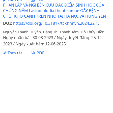
PHÂN LẬP VÀ NGHIÊN CỨU ĐẶC ĐIỂM SINH HỌC CỦA
CHỦNG NẤM Lasiodiplodia theobromae GÂY BỆNH
CHẾT KHÔ CÀNH TRÊN NHO TẠI HÀ NỘI VÀ HƯNG YÊN
DOI:
https://doi.org/10.31817/tckhnnvn.2024.22.1.
Nguyễn Thanh Huyền, Đặng Thị Thanh Tâm, Đỗ Thúy Hiền
Ngày nhận bài: 30-08-2023 / Ngày duyệt đăng: 25-12-
2023 / Ngày xuất bản: 12-06-2025
Tóm tắt
PDF
ĐẶC ĐIỂM SINH HỌC CỦA CHỦNG XẠ KHUẨN
Streptomycessp. VNUA30 CÓ KHẢ NĂNG ĐỐI KHÁNG
VỚI MỘT SỐ NẤM GÂY BỆNH TRÊN CÂY TRỒNG
Nguyễn Thị Thanh Mai, Nguyễn Thanh Hải, Nguyễn Thị Thu,
Trần Thị Đào, Nguyễn Xuân Cảnh
Ngày nhận bài: 04-05-2022 / Ngày duyệt đăng: 05-07-
2022
Tóm tắt
PDF