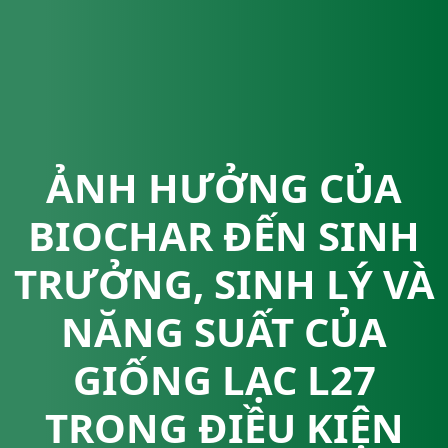
ẢNH HƯỞNG CỦA
BIOCHAR ĐẾN SINH
TRƯỞNG, SINH LÝ VÀ
NĂNG SUẤT CỦA
GIỐNG LẠC L27
TRONG ĐIỀU KIỆN