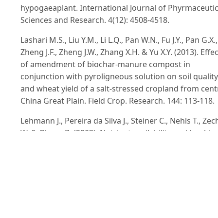
hypogaeaplant. International Journal of Phyrmaceutic
Sciences and Research. 4(12): 4508-4518.
Lashari M.S., Liu Y.M., Li L.Q., Pan W.N., Fu J.Y., Pan G.X.,
Zheng J.F., Zheng J.W., Zhang X.H. & Yu X.Y. (2013). Effe
of amendment of biochar-manure compost in
conjunction with pyroligneous solution on soil quality
and wheat yield of a salt-stressed cropland from cent
China Great Plain. Field Crop. Research. 144: 113-118.
Lehmann J., Pereira da Silva J., Steiner C., Nehls T., Zec
W. & Glaser B. (2003). Nutrient availability and leachin
in an archaeological Anthrosol and a Ferralsol of the
Central Amazon basin: fertilizer, manure and charcoal
amendments. Plant and Soil. 249: 343-357.
Maggio A., Raimondi G., Martino A. & De Pascale S.
(2007). Salt stress response in tomato beyond the
salinity tolerance threshold. Environ. Exp. Bot. 59(3):