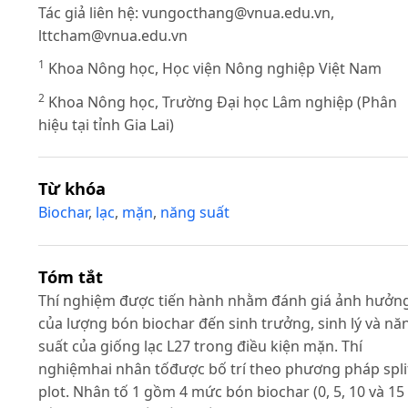
Tác giả liên hệ:
vungocthang@vnua.edu.vn
,
lttcham@vnua.edu.vn
1
Khoa Nông học, Học viện Nông nghiệp Việt Nam
2
Khoa Nông học, Trường Đại học Lâm nghiệp (Phân
hiệu tại tỉnh Gia Lai)
Từ khóa
Biochar
,
lạc
,
mặn
,
năng suất
Tóm tắt
Thí nghiệm được tiến hành nhằm đánh giá ảnh hưởn
của lượng bón biochar đến sinh trưởng, sinh lý và nă
suất của giống lạc L27 trong điều kiện mặn. Thí
nghiệmhai nhân tốđược bố trí theo phương pháp spli
plot. Nhân tố 1 gồm 4 mức bón biochar (0, 5, 10 và 15