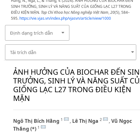
Hằng, N., Nga, L., & Thắng, V. (2024). ẢNH HƯỞNG CỦA BIOCHAR ĐẾN
SINH TRƯỞNG, SINH LÝ VÀ NĂNG SUẤT CỦA GIỐNG LẠC L27 TRONG
ĐIỀU KIỆN MẶN.
Tạp Chí Khoa học Nông nghiệp Việt Nam
,
20
(5), 584–
595.
https://vie.vjas.vn/index.php/vjasvn/article/view/1000
Định dạng trích dẫn
Tải trích dẫn
ẢNH HƯỞNG CỦA BIOCHAR ĐẾN SI
TRƯỞNG, SINH LÝ VÀ NĂNG SUẤT C
GIỐNG LẠC L27 TRONG ĐIỀU KIỆN
MẶN
1
2
Ngô Thị Bích Hằng
,
Lê Thị Nga
,
Vũ Ngọc
1
Thắng (*)