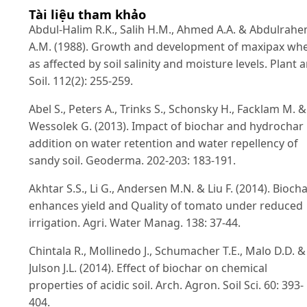
Tài liệu tham khảo
Abdul-Halim R.K., Salih H.M., Ahmed A.A. & Abdulrah
A.M. (1988). Growth and development of maxipax wh
as affected by soil salinity and moisture levels. Plant 
Soil. 112(2): 255-259.
Abel S., Peters A., Trinks S., Schonsky H., Facklam M. &
Wessolek G. (2013). Impact of biochar and hydrochar
addition on water retention and water repellency of
sandy soil. Geoderma. 202-203: 183-191.
Akhtar S.S., Li G., Andersen M.N. & Liu F. (2014). Bioch
enhances yield and Quality of tomato under reduced
irrigation. Agri. Water Manag. 138: 37-44.
Chintala R., Mollinedo J., Schumacher T.E., Malo D.D. &
Julson J.L. (2014). Effect of biochar on chemical
properties of acidic soil. Arch. Agron. Soil Sci. 60: 393-
404.