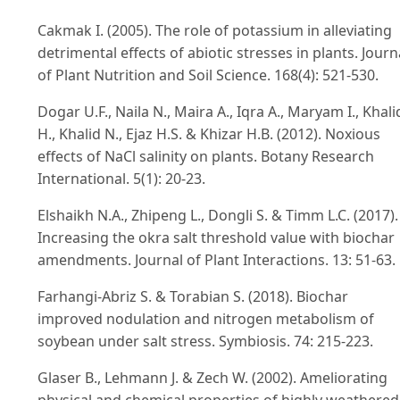
Cakmak I. (2005). The role of potassium in alleviating
detrimental effects of abiotic stresses in plants. Journ
of Plant Nutrition and Soil Science. 168(4): 521-530.
Dogar U.F., Naila N., Maira A., Iqra A., Maryam I., Khali
H., Khalid N., Ejaz H.S. & Khizar H.B. (2012). Noxious
effects of NaCl salinity on plants. Botany Research
International. 5(1): 20-23.
Elshaikh N.A., Zhipeng L., Dongli S. & Timm L.C. (2017).
Increasing the okra salt threshold value with biochar
amendments. Journal of Plant Interactions. 13: 51-63.
Farhangi-Abriz S. & Torabian S. (2018). Biochar
improved nodulation and nitrogen metabolism of
soybean under salt stress. Symbiosis. 74: 215-223.
Glaser B., Lehmann J. & Zech W. (2002). Ameliorating
physical and chemical properties of highly weathered