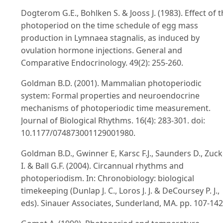
Dogterom G.E., Bohlken S. & Jooss J. (1983). Effect of 
photoperiod on the time schedule of egg mass
production in Lymnaea stagnalis, as induced by
ovulation hormone injections. General and
Comparative Endocrinology. 49(2): 255-260.
Goldman B.D. (2001). Mammalian photoperiodic
system: Formal properties and neuroendocrine
mechanisms of photoperiodic time measurement.
Journal of Biological Rhythms. 16(4): 283-301. doi:
10.1177/074873001129001980.
Goldman B.D., Gwinner E, Karsc F.J., Saunders D., Zuck
I. & Ball G.F. (2004). Circannual rhythms and
photoperiodism. In: Chronobiology: biological
timekeeping (Dunlap J. C., Loros J. J. & DeCoursey P. J.,
eds). Sinauer Associates, Sunderland, MA. pp. 107-142