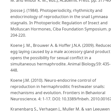
M. and Wilbur K. M., eds.), Academic Press. pp. 317-40
Joosse J. (1984). Photoperiodicity, rhythmicity and
endocrinology of reproduction in the snail Lymnaea
stagnalis. In Photoperiodic Regulation of Insect and
Molluscan Hormones, Ciba Foundation Symposium. p
204-220.
Koene J. M., Brouwer A. & Hoffer J.N.A. (2009). Reduce
egg laying caused by a male accessory gland product
opens the possibility for sexual conflict in a
simultaneous hermaphrodite. Animal Biology.59: 435-
448.
Koene J.M. (2010). Neuro-endocrine control of
reproduction in hermaphroditic freshwater snails:
mechanisms and evolution. Frontiers in Behavioral
Neuroscience. 4: 1-17. DOI: 10.3389/fnbeh. 2010.00167
Kranenbarg S., Verhagen J., Muller M. & van Leeuwen J