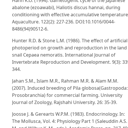
Hahn K.O. (1994). Gametogenic cycle of the Japanese
abalone (ezoawabi), Haliotis discus hannai, during
conditioning with effective accumulative temperature
Aquaculture. 122(2): 227-236. DOI:10.1016/0044-
8486(94)90512-6.
Hunter R.D. & Stone L.M. (1986). The effect of artificial
photoperiod on growth and reproduction in the land
snail Cepaea nemoratis. International Journal of
Invertebrate Reproduction and Development. 9(3): 33
344.
Jahan S.M., Islam M.R., Rahman M.R. & Alam M.M.
(2007). Induced breeding of Pila globosa(Gastropoda:
Prosobranchia) for commercial farming. University
Journal of Zoology, Rajshahi University. 26: 35-39.
Joosse J. & Gerearts W.P.M. (1983). Endocrinology. In:
The Mollusca, Vol. 4: Physiology Part 1 (Saleuddin A.S.