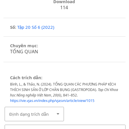
Download
114
Số:
Tập 20 Số 6 (2022)
Chuyên mục:
TỔNG QUAN
Cách trích dẫn:
Bình, L., & Thảo, N. (2024). TỔNG QUAN CÁC PHƯƠNG PHÁP KÍCH
THÍCH SINH SẢN Ở LỚP CHÂN BỤNG (GASTROPODA).
Tạp Chí Khoa
học Nông nghiệp Việt Nam
,
20
(6), 841–852.
https://vie.vjas.vn/index.php/vjasvn/article/view/1015
Định dạng trích dẫn