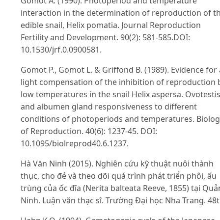
Gomot A. (1990). Photoperiod and temperature
interaction in the determination of reproduction of t
edible snail, Helix pomatia. Journal Reproduction
Fertility and Development. 90(2): 581-585.DOI:
10.1530/jrf.0.0900581.
Gomot P., Gomot L. & Griffond B. (1989). Evidence for 
light compensation of the inhibition of reproduction 
low temperatures in the snail Helix aspersa. Ovotesti
and albumen gland responsiveness to different
conditions of photoperiods and temperatures. Biolo
of Reproduction. 40(6): 1237-45. DOI:
10.1095/biolreprod40.6.1237.
Hà Văn Ninh (2015). Nghiên cứu kỹ thuật nuôi thành
thục, cho đẻ và theo dõi quá trình phát triển phôi, ấu
trùng của ốc đĩa (Nerita balteata Reeve, 1855) tại Qu
Ninh. Luận văn thạc sĩ. Trường Đại học Nha Trang. 48tr