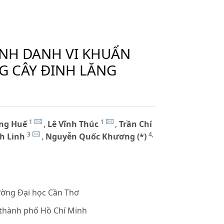
ỊNH DANH VI KHUẨN
G CÂY ĐINH LĂNG
1
1
ng Huế
,
Lê Vĩnh Thúc
,
Trần Chí
3
4,
h Linh
,
Nguyễn Quốc Khương (*)
ường Đại học Cần Thơ
 thành phố Hồ Chí Minh