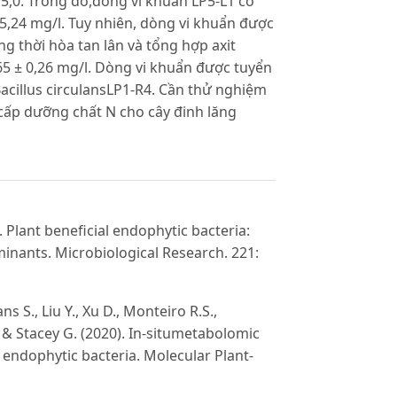
5,0. Trong đó,dòng vi khuẩn LP5-L1 có
5,24 mg/l. Tuy nhiên, dòng vi khuẩn được
g thời hòa tan lân và tổng hợp axit
 6,65 ± 0,26 mg/l. Dòng vi khuẩn được tuyển
acillus circulansLP1-R4. Cần thử nghiệm
cấp dưỡng chất N cho cây đinh lăng
). Plant beneficial endophytic bacteria:
inants. Microbiological Research. 221:
ns S., Liu Y., Xu D., Monteiro R.S.,
. & Stacey G. (2020). In-situmetabolomic
l endophytic bacteria. Molecular Plant-