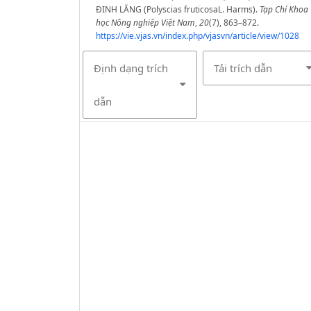
ĐINH LĂNG (Polyscias fruticosaL. Harms).
Tạp Chí Khoa
học Nông nghiệp Việt Nam
,
20
(7), 863–872.
https://vie.vjas.vn/index.php/vjasvn/article/view/1028
Định dạng trích
Tải trích dẫn
dẫn