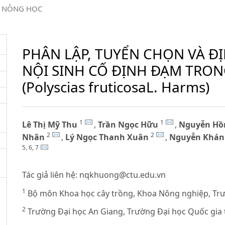
NÔNG HỌC
PHÂN LẬP, TUYỂN CHỌN VÀ Đ
NỘI SINH CỐ ĐỊNH ĐẠM TRON
(Polyscias fruticosaL. Harms)
1
1
Lê Thị Mỹ Thu
,
Trần Ngọc Hữu
,
Nguyễn Hồ
2
2
Nhân
,
Lý Ngọc Thanh Xuân
,
Nguyễn Khán
5, 6, 7
Tác giả liên hệ:
nqkhuong@ctu.edu.vn
1
Bộ môn Khoa học cây trồng, Khoa Nông nghiệp, Tr
2
Trường Đại học An Giang, Trường Đại học Quốc gia