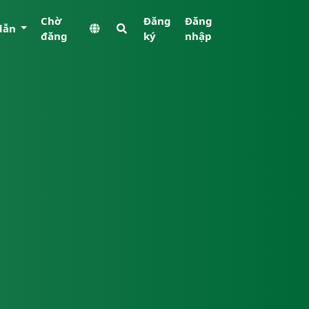
Chờ
Đăng
Đăng
dẫn
đăng
ký
nhập