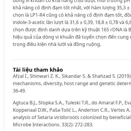
dòng vi khuẩn có khả năng chịu được môi trường pH 
khả năng cố định đạm tốt nhất, với hàm lượng 35,3 ± 
chọn là LP1-R4 cũng có khả năng cố định đạm tốt, đồn
indole-3-acetic lần lượt là 31,6 ± 0,39, 18,8 ± 0,78 và
chọn được định danh dựa trên kỹ thuật 16S rDNA là B
hiệu quả của dòng vi khuẩn đã tuyển chọn đến cung 
trong điều kiện nhà lưới và đồng ruộng.
Tài liệu tham khảo
Afzal I., Shinwari Z. K., Sikandar S. & Shahzad S. (2019
mechanisms, diversity, host range and genetic determ
36-49.
Agtuca B.J., Stopka S.A., Tuleski T.R., do Amaral F.P., Eva
Koppenaal D.W., Paša-Tolić L., Anderton C.R., Vertes A
analysis of Setaria viridisroots colonized by beneficia
Microbe Interactions. 33(2): 272-283.