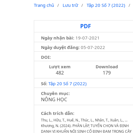
Trang chủ
/
Lưu trữ
/
Tập 20 Số 7 (2022)
/
PDF
Ngày nhận bài:
19-07-2021
Ngày duyệt đăng:
05-07-2022
DOI:
Lượt xem
Download
482
179
Số:
Tập 20 Số 7 (2022)
Chuyên mục:
NÔNG HỌC
Cách trích dẫn:
Thu, L., Hữu, T., Huế, N., Thúc, L., Nhân, T., Xuân, L., …
Khương, N. (2024). PHÂN LẬP, TUYỂN CHỌN VÀ ĐỊNH
DANH VI KHUẨN NỘI SINH CỐ ĐỊNH ĐẠM TRONG CÂY