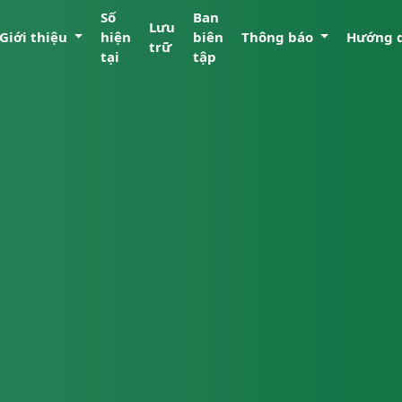
Số
Ban
Lưu
Giới thiệu
hiện
biên
Thông báo
Hướng 
trữ
tại
tập