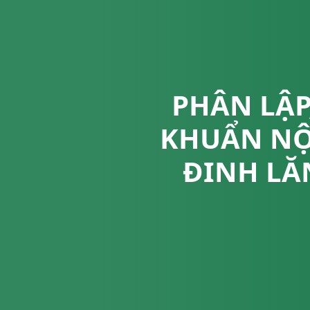
PHÂN LẬP
KHUẨN NỘ
ĐINH LĂN