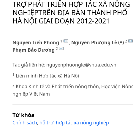
TRỢ PHÁT TRIỂN HỢP TÁC XÃ NÔNG
NGHIỆPTRÊN ĐỊA BÀN THÀNH PHỐ
HÀ NỘI GIAI ĐOẠN 2012-2021
1
2
Nguyễn Tiến Phong
,
Nguyễn Phượng Lê (*)
2
Phạm Bảo Dương
Tác giả liên hệ:
nguyenphuongle@vnua.edu.vn
1
Liên minh Hợp tác xã Hà Nội
2
Khoa Kinh tế và Phát triển nông thôn, Học viện Nôn
nghiệp Việt Nam
Từ khóa
Chính sách
,
hỗ trợ
,
hợp tác xã nông nghiệp