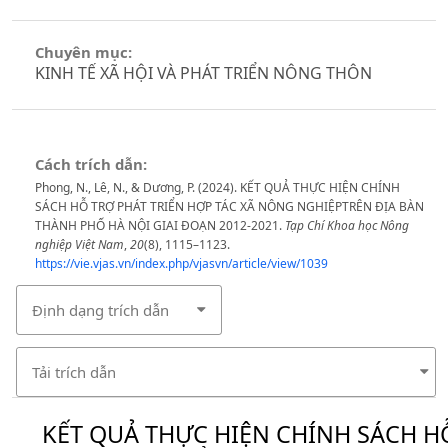
Chuyên mục:
KINH TẾ XÃ HỘI VÀ PHÁT TRIỂN NÔNG THÔN
Cách trích dẫn:
Phong, N., Lê, N., & Dương, P. (2024). KẾT QUẢ THỰC HIỆN CHÍNH
SÁCH HỖ TRỢ PHÁT TRIỂN HỢP TÁC XÃ NÔNG NGHIỆPTRÊN ĐỊA BÀN
THÀNH PHỐ HÀ NỘI GIAI ĐOẠN 2012-2021.
Tạp Chí Khoa học Nông
nghiệp Việt Nam
,
20
(8), 1115–1123.
https://vie.vjas.vn/index.php/vjasvn/article/view/1039
Định dạng trích dẫn
Tải trích dẫn
KẾT QUẢ THỰC HIỆN CHÍNH SÁCH H