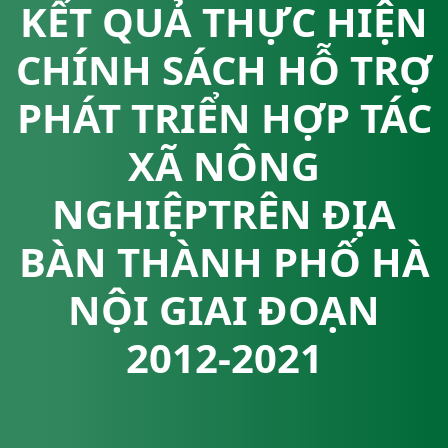
KẾT QUẢ THỰC HIỆN
CHÍNH SÁCH HỖ TRỢ
PHÁT TRIỂN HỢP TÁC
XÃ NÔNG
NGHIỆPTRÊN ĐỊA
BÀN THÀNH PHỐ HÀ
NỘI GIAI ĐOẠN
2012-2021