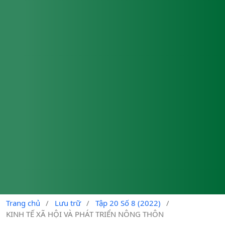
Trang chủ
/
Lưu trữ
/
Tập 20 Số 8 (2022)
/
KINH TẾ XÃ HỘI VÀ PHÁT TRIỂN NÔNG THÔN