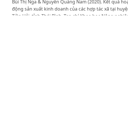
Bùi Thị Nga & Nguyễn Quảng Nam (2020). Kết quả ho
động sản xuất kinh doanh của các hợp tác xã tại huy
Tiền Hải, tỉnh Thái Bình. Tạp chí Khoa học Nông nghiệ
Việt Nam. 18(11): 986-996.
Lê Thị Thanh Loan, Phạm Bảo Dương & Nguyễn Thị
Thiêm (2021). Thúc đẩy ứng dụng công nghệ cao cho
các hợp tác xã nông nghiệp: Lý luận và thực tiễn. Tạp 
Khoa học Nông nghiệp Việt Nam. 19(8): 1115-1124.
Liên minh HTX thành phố Hà Nội (2021). Số liệu thu t
phục vụ Tổng kết 20 năm thực hiện Nghị quyết số 13-
NQ/TW ngày 18/3/2002, Hội nghị lần thứ 5, Ban chấp
hành Trung ương Đảng khóa IX về tiếp tục đổi mới, p
triển nâng cao hiệu quả kinh tế tập thể trên địa bàn
thành phố Hà Nội.
Nguyễn Hạnh (2022). Đóng góp vào GDP của khu vực
kinh tế tập thể, hợp tác xã giảm. Truy cập từ