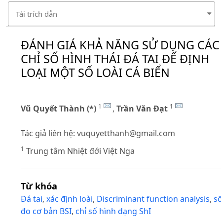
Tải trích dẫn
ĐÁNH GIÁ KHẢ NĂNG SỬ DỤNG CÁC
CHỈ SỐ HÌNH THÁI ĐÁ TAI ĐỂ ĐỊNH
LOẠI MỘT SỐ LOÀI CÁ BIỂN
1
1
Vũ Quyết Thành (*)
,
Trần Văn Đạt
Tác giả liên hệ:
vuquyetthanh@gmail.com
1
Trung tâm Nhiệt đới Việt Nga
Từ khóa
Đá tai
,
xác định loài
,
Discriminant function analysis
,
s
đo cơ bản BSI
,
chỉ số hình dạng ShI