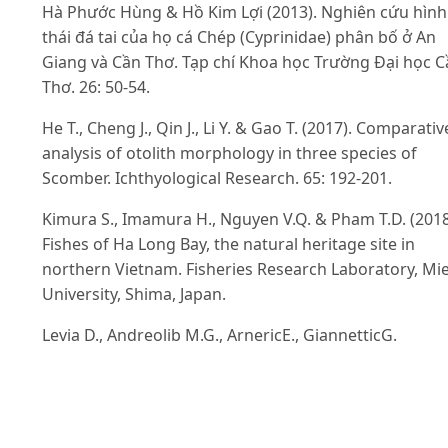
Hà Phước Hùng & Hồ Kim Lợi (2013). Nghiên cứu hình
thái đá tai của họ cá Chép (Cyprinidae) phân bố ở An
Giang và Cần Thơ. Tạp chí Khoa học Trường Đại học 
Thơ. 26: 50-54.
He T., Cheng J., Qin J., Li Y. & Gao T. (2017). Comparativ
analysis of otolith morphology in three species of
Scomber. Ichthyological Research. 65: 192-201.
Kimura S., Imamura H., Nguyen V.Q. & Pham T.D. (2018
Fishes of Ha Long Bay, the natural heritage site in
northern Vietnam. Fisheries Research Laboratory, Mi
University, Shima, Japan.
Levia D., Andreolib M.G., ArnericE., GiannetticG.
&RizzoaP. (1994). Otolith reading as a tool for stock
identification. Fisheries Research. 20(2):97-107.
https://doi.org/10.1016/0165-7836(94)90077-9
.