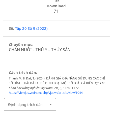
135
Download
71
Số:
Tập 20 Số 9 (2022)
Chuyên mục:
CHĂN NUÔI – THÚ Y – THỦY SẢN
Cách trích dẫn:
Thành, V., & Đạt, T. (2024). ĐÁNH GIÁ KHẢ NĂNG SỬ DỤNG CÁC CHỈ
SỐ HÌNH THÁI ĐÁ TAI ĐỂ ĐỊNH LOẠI MỘT SỐ LOÀI CÁ BIỂN.
Tạp Chí
Khoa học Nông nghiệp Việt Nam
,
20
(9), 1160–1172.
https://vie.vjas.vn/index.php/vjasvn/article/view/1044
Định dạng trích dẫn