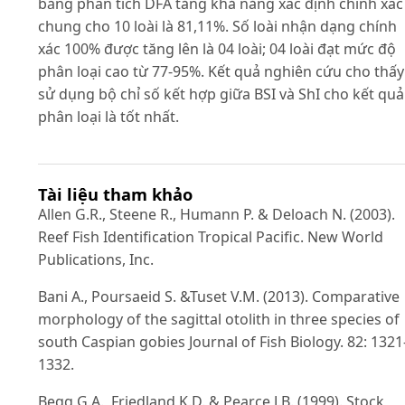
bằng phân tích DFA tăng khả năng xác định chính xác
chung cho 10 loài là 81,11%. Số loài nhận dạng chính
xác 100% được tăng lên là 04 loài; 04 loài đạt mức độ
phân loại cao từ 77-95%. Kết quả nghiên cứu cho thấy
sử dụng bộ chỉ số kết hợp giữa BSI và ShI cho kết quả
phân loại là tốt nhất.
Tài liệu tham khảo
Allen G.R., Steene R., Humann P. & Deloach N. (2003).
Reef Fish Identification Tropical Pacific. New World
Publications, Inc.
Bani A., Poursaeid S. &Tuset V.M. (2013). Comparative
morphology of the sagittal otolith in three species of
south Caspian gobies Journal of Fish Biology. 82: 1321
1332.
Begg G.A., Friedland K.D. & Pearce J.B. (1999). Stock