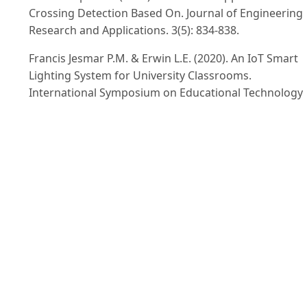
Crossing Detection Based On. Journal of Engineering
Research and Applications. 3(5): 834-838.
Francis Jesmar P.M. & Erwin L.E. (2020). An IoT Smart
Lighting System for University Classrooms.
International Symposium on Educational Technology
(ISET). pp. 2-7.
Hà Mạnh Đào & Đỗ Xuân Hùng (2017). Giải pháp IoT 
giám sát, điều khiển hệ thống chiếu sáng công cộng 
thị sử dụng công nghệ Led trên cơ sở công nghệ Lora
Kỷ yếu Hội nghị Quốc gia lần thứ X về Nghiên cứu cơ
bản và Ứng dụng Công nghệ thông tin (FAIR), Đà Nẵn
tr. 212-217.
Mahmoud M. (2021). Automated Smart Utilization of
Background Lights and Daylight for Green Building
Efficient and Economic Indoor Lighting Intensity
Control. Intelligent Control and Automation. 12: 1-15.