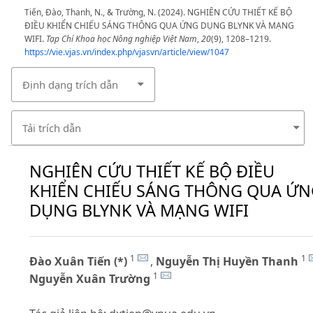
Tiến, Đào, Thanh, N., & Trường, N. (2024). NGHIÊN CỨU THIẾT KẾ BỘ
ĐIỀU KHIỂN CHIẾU SÁNG THÔNG QUA ỨNG DỤNG BLYNK VÀ MẠNG
WIFI.
Tạp Chí Khoa học Nông nghiệp Việt Nam
,
20
(9), 1208–1219.
https://vie.vjas.vn/index.php/vjasvn/article/view/1047
Định dạng trích dẫn
Tải trích dẫn
NGHIÊN CỨU THIẾT KẾ BỘ ĐIỀU
KHIỂN CHIẾU SÁNG THÔNG QUA ỨN
DỤNG BLYNK VÀ MẠNG WIFI
1
1
Đào Xuân Tiến (*)
,
Nguyễn Thị Huyền Thanh
1
Nguyễn Xuân Trường