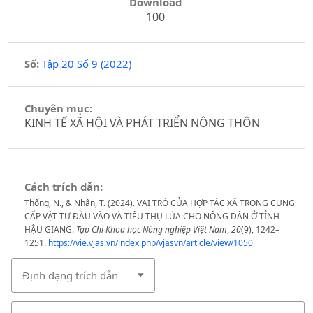
Download
100
Số:
Tập 20 Số 9 (2022)
Chuyên mục:
KINH TẾ XÃ HỘI VÀ PHÁT TRIỂN NÔNG THÔN
Cách trích dẫn:
Thống, N., & Nhân, T. (2024). VAI TRÒ CỦA HỢP TÁC XÃ TRONG CUNG
CẤP VẬT TƯ ĐẦU VÀO VÀ TIÊU THỤ LÚA CHO NÔNG DÂN Ở TỈNH
HẬU GIANG.
Tạp Chí Khoa học Nông nghiệp Việt Nam
,
20
(9), 1242–
1251.
https://vie.vjas.vn/index.php/vjasvn/article/view/1050
Định dạng trích dẫn