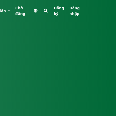
Chờ
Đăng
Đăng
dẫn
đăng
ký
nhập