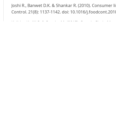
Joshi R., Banwet D.K. & Shankar R. (2010). Consumer li
Control. 21(8): 1137-1142. doi: 10.1016/j.foodcont.201
Kalidas K., Jiji S. & Sureka M. (2015). Supply Chain M
Journal of Research. 3(2): 315-316.doi: 10.15373/225
Maheshwar C. & Chanakwa T.S. (2006). Postharvest los
Solution. Acta Hortic. 712: 777-784.doi: 10.17660/Acta
Nguyễn Quốc Chinh (2010). Safe vegetables in Hanoi, 
Vietnam Journal of Agricultural Sciences. 9(1): 101-107
Negi S. (2014). Supply Chain Efficiency: An Insight fro
Journal of Operations and Supply Chain Management.
167.
Negi S. & Anand N. (2015). Cold Chain: A Weak Link in
India. The IUP Journal of Supply Chain Management. 1
Negi S. & Anand N. (2015). Issues and Challenges in t