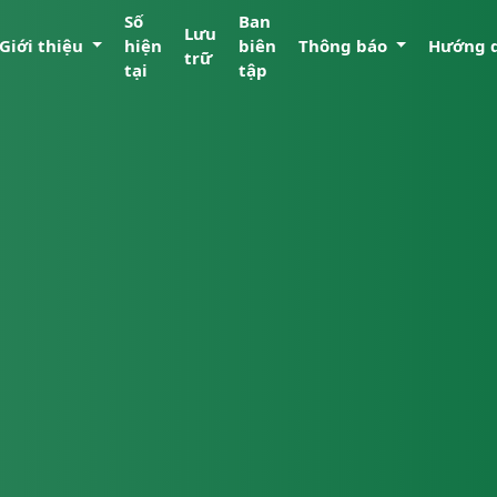
Số
Ban
Lưu
Giới thiệu
hiện
biên
Thông báo
Hướng 
trữ
tại
tập