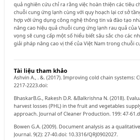
quả nghiên cứu chỉ ra rằng việc hoàn thiện các tiêu 
chuỗi cung ứng lạnh cùng với quy hoạch lại cơ sở tầng
hợp với ứng dụng công nghệ thông tin và đào tạo nhâ
nâng cao hiệu quả chuỗi cung ứng lạnh rau quả của 
vọng sẽ cung cấp một số hiểu biết sâu sắc cho các n
giải pháp nâng cao vị thế của Việt Nam trong chuỗi 
Tài liệu tham khảo
Ashvin A., . &. (2017). Improving cold chain systems: 
2217-2223.doi:
BhaskarB.G., Rakesh D.R. &Balkrishna N. (2018). Evaluat
harvest losses (PHL) in the fruit and vegetables supp
approach. Journal of Cleaner Production. 199: 47-61.do
Bowen G.A. (2009). Document analysis as a qualitativ
Journal. 9(2): 27-40.doi: 10.3316/QRJ0902027.