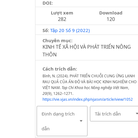
DOI:
Lượt xem
Download
282
120
Số:
Tập 20 Số 9 (2022)
Chuyên mục:
KINH TẾ XÃ HỘI VÀ PHÁT TRIỂN NÔNG
THÔN
Cách trích dẫn:
Bình, N. (2024). PHÁT TRIỂN CHUỖI CUNG ỨNG LẠNH
RAU QUẢ CỦA ẤN ĐỘ VÀ BÀI HỌC KINH NGHIỆM CHO
VIỆT NAM.
Tạp Chí Khoa học Nông nghiệp Việt Nam
,
20
(9), 1262–1271.
https://vie.vjas.vn/index.php/vjasvn/article/view/1052
Định dạng trích
Tải trích dẫn
dẫn