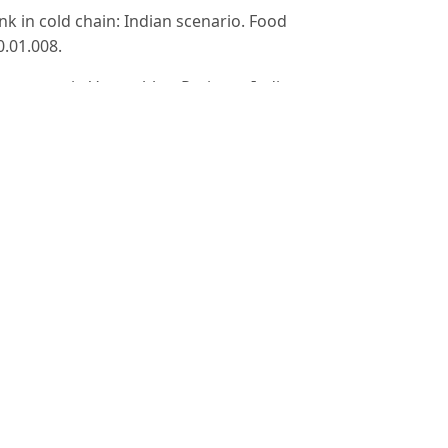
nk in cold chain: Indian scenario. Food
0.01.008.
anagement in Vegetables. Paripex - Indian
01991/FEB2014/115.
ses due to gaps in cold chain in India-a
Hortic.2006.712.100.
a supply chain perspective analysis.
.
m Fruits and Vegetables Sector in India.
7(2): 154.doi: 10.12660/joscmv7n2p154-
 the Fruits and Vegetables Supply Chain in
2(1): 48-63.
he Supply Chain of Fruits & Vegetables