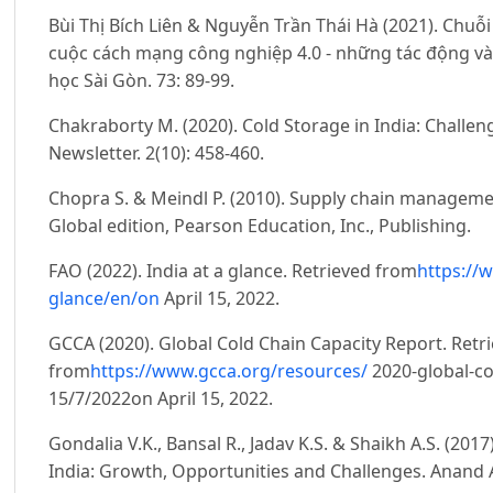
Bùi Thị Bích Liên & Nguyễn Trần Thái Hà (2021). Chuỗ
cuộc cách mạng công nghiệp 4.0 - những tác động và 
học Sài Gòn. 73: 89-99.
Chakraborty M. (2020). Cold Storage in India: Challen
Newsletter. 2(10): 458-460.
Chopra S. & Meindl P. (2010). Supply chain managemen
Global edition, Pearson Education, Inc., Publishing.
FAO (2022). India at a glance. Retrieved from
https://w
glance/en/on
April 15, 2022.
GCCA (2020). Global Cold Chain Capacity Report. Retr
from
https://www.gcca.org/resources/
2020-global-co
15/7/2022on April 15, 2022.
Gondalia V.K., Bansal R., Jadav K.S. & Shaikh A.S. (201
India: Growth, Opportunities and Challenges. Anand Ag