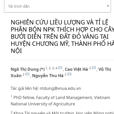
Tải trích dẫn
NGHIÊN CỨU LIỀU LƯỢNG VÀ TỈ LỆ
PHÂN BÓN NPK THÍCH HỢP CHO CÂ
BƯỞI DIỄN TRÊN ĐẤT ĐỎ VÀNG TẠI
HUYỆN CHƯƠNG MỸ, THÀNH PHỐ H
NỘI
1, 2, 3, 4
2
Ngô Thị Dung (*)
,
Cao Việt Hà
,
Vũ Thị
2
2
Xuân
,
Nguyễn Thu Hà
Tác giả liên hệ:
ntdung@vnua.edu.vn
1
PhD fellow, Faculty of Land Management, Vietnam
National University of Agriculture
2
Khoa Tài nguyên và Môi trường, Học viện Nông ngh