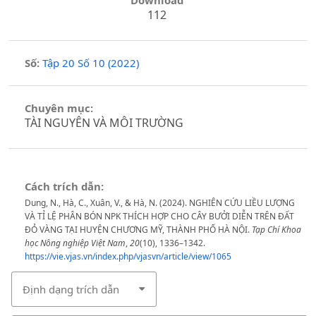
Download
112
Số:
Tập 20 Số 10 (2022)
Chuyên mục:
TÀI NGUYÊN VÀ MÔI TRƯỜNG
Cách trích dẫn:
Dung, N., Hà, C., Xuân, V., & Hà, N. (2024). NGHIÊN CỨU LIỀU LƯỢNG
VÀ TỈ LỆ PHÂN BÓN NPK THÍCH HỢP CHO CÂY BƯỞI DIỄN TRÊN ĐẤT
ĐỎ VÀNG TẠI HUYỆN CHƯƠNG MỸ, THÀNH PHỐ HÀ NỘI.
Tạp Chí Khoa
học Nông nghiệp Việt Nam
,
20
(10), 1336–1342.
https://vie.vjas.vn/index.php/vjasvn/article/view/1065
Định dạng trích dẫn