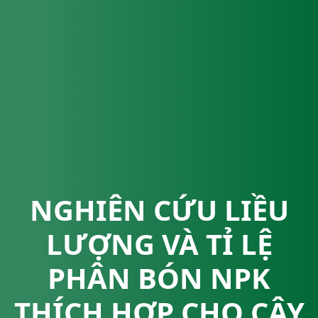
NGHIÊN CỨU LIỀU
LƯỢNG VÀ TỈ LỆ
PHÂN BÓN NPK
THÍCH HỢP CHO CÂY