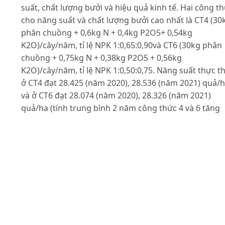
suất, chất lượng bưởi và hiệu quả kinh tế. Hai công t
cho năng suất và chất lượng bưởi cao nhất là CT4 (30
phân chuồng + 0,6kg N + 0,4kg P2O5+ 0,54kg
K2O)/cây/năm, tỉ lệ NPK 1:0,65:0,90và CT6 (30kg phân
chuồng + 0,75kg N + 0,38kg P2O5 + 0,56kg
K2O)/cây/năm, tỉ lệ NPK 1:0,50:0,75. Năng suất thực t
ở CT4 đạt 28.425 (năm 2020), 28.536 (năm 2021) quả/
và ở CT6 đạt 28.074 (năm 2020), 28.326 (năm 2021)
quả/ha (tính trung bình 2 năm công thức 4 và 6 tăng
tương ứng so với đối chứng 38,8% và 35,9%). CT4 và 
cũng cho chất lượng quả tốt nhất với chiều cao quả
trung bình đạt 11,79cm và 11,73cm, đường kính quả
trung bình đạt 13,74cm, hàm lượng chất khô phần ăn
được trung bình đạt 11,41 và 10,65%, vitamin C trung
bình đạt 80,0 và 73,1mg% và độ Brix trung bình đạt
11,15 và 10,93%. Trong hai năm 2020 và 2021 CT4 đe
lại hiệu quả kinh tế cao nhất, trung bình lãi thu được l
427,16triệu đồng/ha/năm.