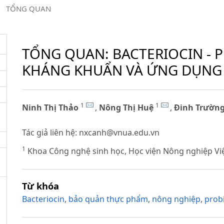
/
TỔNG QUAN
TỔNG QUAN: BACTERIOCIN - P
KHÁNG KHUẨN VÀ ỨNG DỤNG
1
1
Ninh Thị Thảo
,
Nông Thị Huệ
,
Đinh Trườn
Tác giả liên hệ:
nxcanh@vnua.edu.vn
1
Khoa Công nghệ sinh học, Học viện Nông nghiệp Vi
Từ khóa
Bacteriocin
,
bảo quản thực phẩm
,
nông nghiệp
,
probi