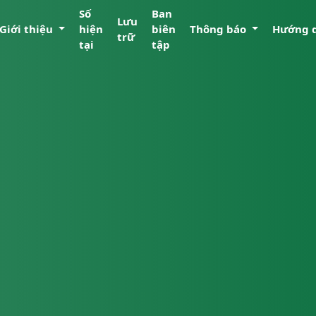
Số
Ban
Lưu
Giới thiệu
hiện
biên
Thông báo
Hướng 
trữ
tại
tập