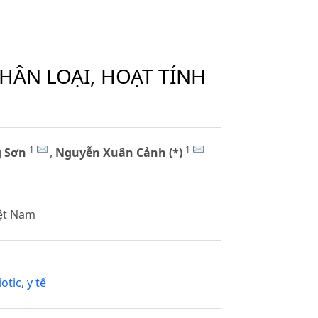
HÂN LOẠI, HOẠT TÍNH
1
1
g Sơn
,
Nguyễn Xuân Cảnh (*)
ệt Nam
otic
,
y tế