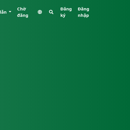
Chờ
Đăng
Đăng
dẫn
đăng
ký
nhập