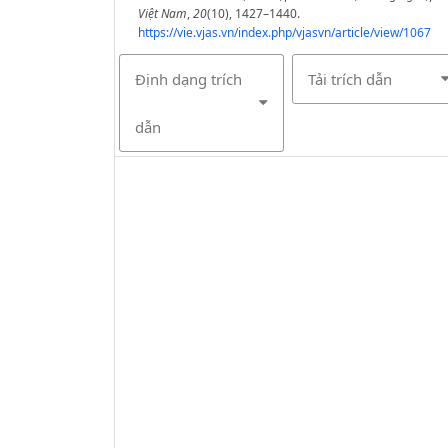
Việt Nam
,
20
(10), 1427–1440.
https://vie.vjas.vn/index.php/vjasvn/article/view/1067
Định dạng trích
Tải trích dẫn
dẫn