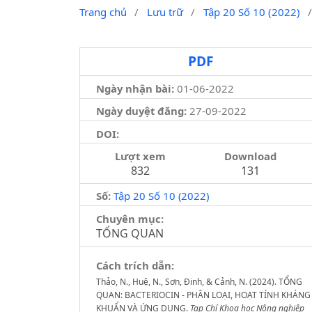
Trang chủ
/
Lưu trữ
/
Tập 20 Số 10 (2022)
PDF
Ngày nhận bài:
01-06-2022
Ngày duyệt đăng:
27-09-2022
DOI:
Lượt xem
Download
832
131
Số:
Tập 20 Số 10 (2022)
Chuyên mục:
TỔNG QUAN
Cách trích dẫn:
Thảo, N., Huệ, N., Sơn, Đinh, & Cảnh, N. (2024). TỔNG
QUAN: BACTERIOCIN - PHÂN LOẠI, HOẠT TÍNH KHÁNG
KHUẨN VÀ ỨNG DỤNG.
Tạp Chí Khoa học Nông nghiệp