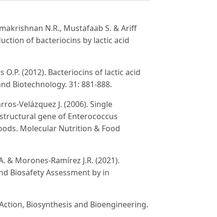
Ramakrishnan N.R., Mustafaab S. & Ariff
uction of bacteriocins by lactic acid
O.P. (2012). Bacteriocins of lactic acid
and Biotechnology. 31: 881-888.
arros-Velázquez J. (2006). Single
 structural gene of Enterococcus
oods. Molecular Nutrition & Food
A. & Morones-Ramírez J.R. (2021).
 and Biosafety Assessment by in
 Action, Biosynthesis and Bioengineering.