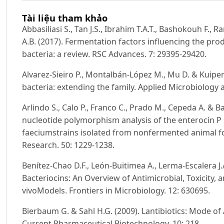
Tài liệu tham khảo
Abbasiliasi S., Tan J.S., Ibrahim T.A.T., Bashokouh F., 
A.B. (2017). Fermentation factors influencing the prod
bacteria: a review. RSC Advances. 7: 29395-29420.
Alvarez-Sieiro P., Montalbán-López M., Mu D. & Kuipers 
bacteria: extending the family. Applied Microbiology 
Arlindo S., Calo P., Franco C., Prado M., Cepeda A. & B
nucleotide polymorphism analysis of the enterocin P
faeciumstrains isolated from nonfermented animal f
Research. 50: 1229-1238.
Benítez-Chao D.F., León-Buitimea A., Lerma-Escalera J.
Bacteriocins: An Overview of Antimicrobial, Toxicity,
vivoModels. Frontiers in Microbiology. 12: 630695.
Bierbaum G. & Sahl H.G. (2009). Lantibiotics: Mode of
Current Pharmaceutical Biotechnology. 10: 218.