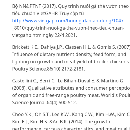
Bộ NN&PTNT (2017). Quy trình nuôi gà thả vườn theo
tiêu chuẩn VietGAHP. Truy cập từ
http://www.vietgap.com/huong-dan-ap-dung/1047
_8010/quy-trinh-nuoi-ga-tha-vuon-theo-tieu-chuan-
vietgahp.htmlngày 22/4 2021.
Brickett K.E., Dahiya J.P., Classen H.L. & Gomis S. (2007)
Influence of dietary nutrient density, feed form, and
lighting on growth and meat yield of broiler chickens.
Poultry Science.86(10):2172-2181.
Castellini C., Berri C., Le Bihan-Duval E. & Martino G.
(2008). Qualitative attributes and consumer percepti
of organic and free-range poultry meat. World's Poul
Science Journal.64(4):500-512.
Choo Y.K., Oh S.T., Lee K.W., Kang C.W., Kim H.W., Kim C.
Kim E.J., Kim H.S. &An B.K. (2014). The growth
performance, carcass characteristics, and meat quali