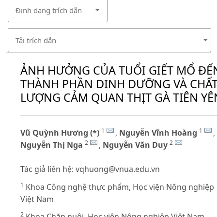
Định dạng trích dẫn
Tải trích dẫn
ẢNH HƯỞNG CỦA TUỔI GIẾT MỔ ĐẾ
THÀNH PHẦN DINH DƯỠNG VÀ CHẤ
LƯỢNG CẢM QUAN THỊT GÀ TIÊN YÊ
1
1
Vũ Quỳnh Hương (*)
,
Nguyễn Vĩnh Hoàng
,
2
2
Nguyễn Thị Nga
,
Nguyễn Văn Duy
Tác giả liên hệ:
vqhuong@vnua.edu.vn
1
Khoa Công nghệ thực phẩm, Học viện Nông nghiệp
Việt Nam
2
Khoa Chăn nuôi, Học viện Nông nghiệp Việt Nam