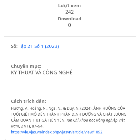
Lượt xem
242
Download
0
Số:
Tập 21 Số 1 (2023)
Chuyên mục:
KỸ THUẬT VÀ CÔNG NGHỆ
Cách trích dẫn:
Hương, V., Hoàng, N., Nga, N., & Duy, N. (2024). ẢNH HƯỞNG CỦA
TUỔI GIẾT MỔ ĐẾN THÀNH PHẦN DINH DƯỠNG VÀ CHẤT LƯỢNG
CẢM QUAN THỊT GÀ TIÊN YÊN.
Tạp Chí Khoa học Nông nghiệp Việt
Nam
,
21
(1), 87–94.
https://vie.vjas.vn/index.php/vjasvn/article/view/1092