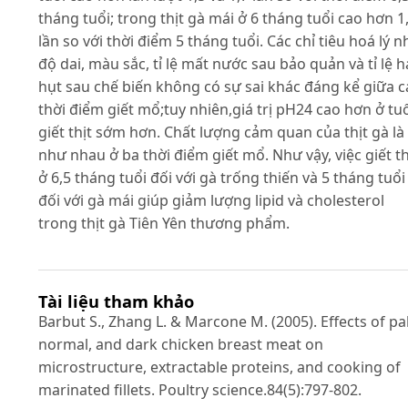
tháng tuổi; trong thịt gà mái ở 6 tháng tuổi cao hơn 1
lần so với thời điểm 5 tháng tuổi. Các chỉ tiêu hoá lý 
độ dai, màu sắc, tỉ lệ mất nước sau bảo quản và tỉ lệ 
hụt sau chế biến không có sự sai khác đáng kể giữa c
thời điểm giết mổ;tuy nhiên,giá trị pH24 cao hơn ở tu
giết thịt sớm hơn. Chất lượng cảm quan của thịt gà là
như nhau ở ba thời điểm giết mổ. Như vậy, việc giết th
ở 6,5 tháng tuổi đối với gà trống thiến và 5 tháng tuổi
đối với gà mái giúp giảm lượng lipid và cholesterol
trong thịt gà Tiên Yên thương phẩm.
Tài liệu tham khảo
Barbut S., Zhang L. & Marcone M. (2005). Effects of pa
normal, and dark chicken breast meat on
microstructure, extractable proteins, and cooking of
marinated fillets. Poultry science.84(5):797-802.