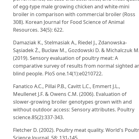
of egg-type male growing chicken and white-mini
broiler in comparison with commercial broiler (Ross
308). Korean Journal for Food Science of Animal
Resources. 34(5): 622.
Damaziak K., Stelmasiak A., Riedel J., Zdanowska-
Sąsiadek Ż., Bucław M., Gozdowski D. & Michalczuk M
(2019). Sensory evaluation of poultry meat: A
comparative survey of results from normal sighted a
blind people. PloS one.14(1):e0210722.
Fanatico A.C., Pillai P.B., Cavitt L.C., Emmert J.L.,
Meullenet J.F. & Owens C.M. (2006). Evaluation of
slower-growing broiler genotypes grown with and
without outdoor access: Sensory attributes. Poultry
science.85(2):337-343.
Fletcher D. (2002). Poultry meat quality. World's Poult
Science Journal. 58: 131-145.