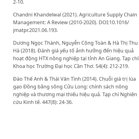
2-10.
Chandni Khandelwal (2021). Agriculture Supply Chain
Management: A Review (2010-2020). DOI:10.1016/
jmatpr.2021.06.193.
Dương Ngọc Thành, Nguyễn Công Toàn & Hà Thị Thu
Hà (2018). Đánh giá yếu tố ảnh hưởng đến hiệu quả
hoạt động HTX nông nghiệp tại tỉnh An Giang. Tạp chí
Khoa học Trường Đại học Cần Thơ. 54(4): 212-219.
Đào Thế Anh & Thái Văn Tình (2014). Chuỗi giá trị lúa
gạo Đồng bằng sông Cửu Long: chính sách nông
nghiệp và thương mại thiếu hiệu quả. Tạp chí Nghiên
cứu Kinh tế. 447(8): 24-36.
Ganeshkumar C., Pachayappan M. & Madanmohan G.
(2017). Agri-food Supply Chain Management: Literatu
Review. Intelligent Information Management. DOI:
10.4236/iim.2017.92004.