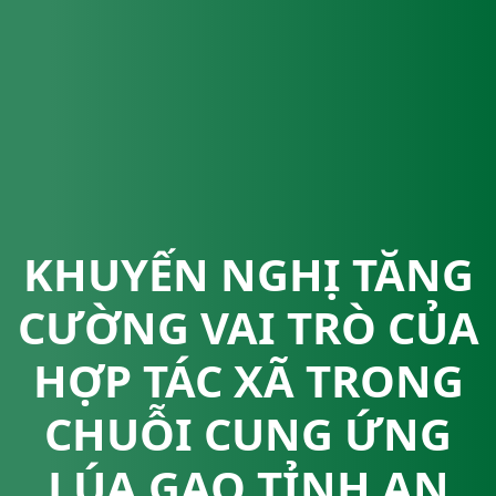
KHUYẾN NGHỊ TĂNG
CƯỜNG VAI TRÒ CỦA
HỢP TÁC XÃ TRONG
CHUỖI CUNG ỨNG
LÚA GẠO TỈNH AN