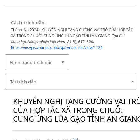
Cách trích dẫn:
Thành, N. (2024). KHUYẾN NGHỊ TĂNG CƯỜNG VAI TRÒ CỦA HỢP TÁC
XÃ TRONG CHUỖI CUNG ỨNG LÚA GẠO TỈNH AN GIANG.
Tạp Chí
Khoa học Nông nghiệp Việt Nam
,
21
(5), 617–626.
https://vie.vjas.vn/index.php/vjasvn/article/view/1129
Định dạng trích dẫn
Tải trích dẫn
KHUYẾN NGHỊ TĂNG CƯỜNG VAI TR
CỦA HỢP TÁC XÃ TRONG CHUỖI
CUNG ỨNG LÚA GẠO TỈNH AN GIAN