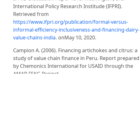
International Policy Research Institude (IFPRI).
Retrieved from
https://www.ifpri.org/publication/formal-versus-
informal-efficiency-inclusiveness-and-financing-dairy-
value-chains-india
. onMay 10, 2020.
Campion A. (2006). Financing artichokes and citrus: a
study of value chain finance in Peru. Report prepared
by Chemonics International for USAID through the
AMAP FSKG Project.
Cục Chăn nuôi (2019). Báo cáo tình hình chăn nuôi gia
súc ăn cỏ giai đoạn 2016-2018 và định hướng phát tri
2019-2025. Truy cập từ
https://trungtambocobavi.com/an-pham-tai-lieu/bao-
cao-tinh-hinh-chan-nuoi-gia-suc-co-giai-doan-2016-
2018-va-dinh-huong-phat-trien-2019-2025/ngày
27/6/2020.