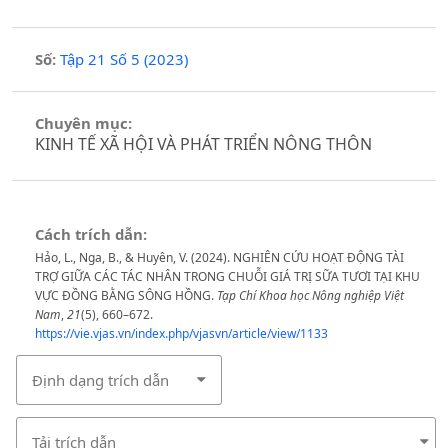
Số:
Tập 21 Số 5 (2023)
Chuyên mục:
KINH TẾ XÃ HỘI VÀ PHÁT TRIỂN NÔNG THÔN
Cách trích dẫn:
Hảo, L., Nga, B., & Huyên, V. (2024). NGHIÊN CỨU HOẠT ĐỘNG TÀI
TRỢ GIỮA CÁC TÁC NHÂN TRONG CHUỖI GIÁ TRỊ SỮA TƯƠI TẠI KHU
VỰC ĐỒNG BẰNG SÔNG HỒNG.
Tạp Chí Khoa học Nông nghiệp Việt
Nam
,
21
(5), 660–672.
https://vie.vjas.vn/index.php/vjasvn/article/view/1133
Định dạng trích dẫn
Tải trích dẫn