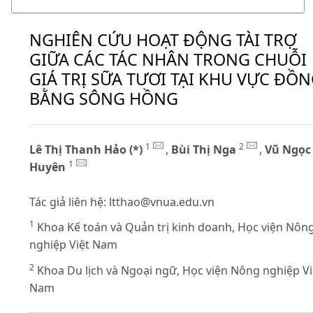
NGHIÊN CỨU HOẠT ĐỘNG TÀI TRỢ
GIỮA CÁC TÁC NHÂN TRONG CHUỖI
GIÁ TRỊ SỮA TƯƠI TẠI KHU VỰC ĐỒ
BẰNG SÔNG HỒNG
1
2
Lê Thị Thanh Hảo (*)
,
Bùi Thị Nga
,
Vũ Ngọc
1
Huyên
Tác giả liên hệ:
ltthao@vnua.edu.vn
1
Khoa Kế toán và Quản trị kinh doanh, Học viện Nôn
nghiệp Việt Nam
2
Khoa Du lịch và Ngoại ngữ, Học viện Nông nghiệp Vi
Nam