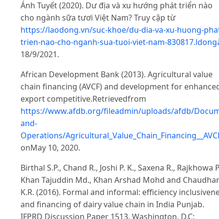
Ánh Tuyết (2020). Dư địa và xu hướng phát triển nào
cho ngành sữa tươi Việt Nam? Truy cập từ
https://laodong.vn/suc-khoe/du-dia-va-xu-huong-pha
trien-nao-cho-nganh-sua-tuoi-viet-nam-830817.ldong
18/9/2021.
African Development Bank (2013). Agricultural value
chain financing (AVCF) and development for enhance
export competitive.Retrievedfrom
https://www.afdb.org/fileadmin/uploads/afdb/Docum
and-
Operations/Agricultural_Value_Chain_Financing__A
onMay 10, 2020.
Birthal S.P., Chand R., Joshi P. K., Saxena R., Rajkhowa P
Khan Tajuddin Md., Khan Arshad Mohd and Chaudha
K.R. (2016). Formal and informal: efficiency inclusiven
and financing of dairy value chain in India Punjab.
IFPRD Discussion Paper 1513. Washington, D.C: