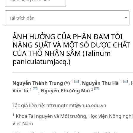
Tải trích dẫn
ẢNH HƯỞNG CỦA PHÂN ĐẠM TỚI
NĂNG SUẤT VÀ MỘT SỐ DƯỢC CHẤT
CỦA THỔ NHÂN SÂM (Talinum
paniculatumJacq.)
1
1
Nguyễn Thành Trung (*)
,
Nguyễn Thu Hà
,
1
2
Văn Tú
,
Nguyễn Phương Mai
Tác giả liên hệ:
nttrungtnmt@vnua.edu.vn
1
Khoa Tài nguyên và Môi trường, Học viện Nông ngh
Việt Nam