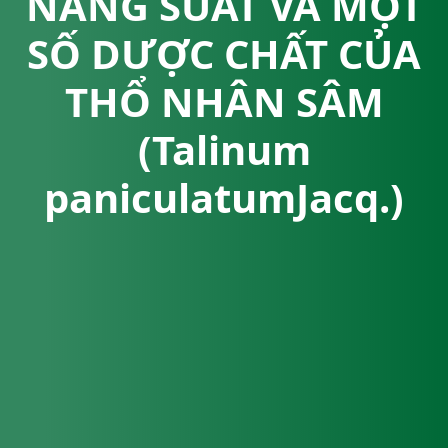
NĂNG SUẤT VÀ MỘT
SỐ DƯỢC CHẤT CỦA
THỔ NHÂN SÂM
(Talinum
paniculatumJacq.)