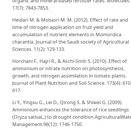
organic and mineral-based fertilizer rates. Molecules.
17(7): 7843-7853.
Heidari M. & Mobasri M. M. (2012). Effect of rate and
time of nitrogen application on fruit yield and
accumulation of nutrient elements in Momordica
charantia. Journal of the Saudi society of Agricultural
Sciences. 11(2): 129-133.
Horchani F., Hajri R., & Aschi‐Smiti S. (2010). Effect of
ammonium or nitrate nutrition on photosynthesis,
growth, and nitrogen assimilation in tomato plants.
Journal of Plant Nutrition and Soil Science. 173(4): 610
617.
Li Y., Yingxu G., Lei D., Qirong S. & Shiwei G. (2009).
Ammonium enhances the tolerance of rice seedlings
(Oryza sativaL.) to drought condition.AgriculturalWat
Management.96(12): 1746-1750.