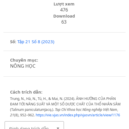
Lượt xem
476
Download
63
Số:
Tập 21 Số 8 (2023)
Chuyên mục:
NÔNG HỌC
Cách trích dẫn:
Trung, N., Hà, N., Tú, H., & Mai, N. (2024). ẢNH HƯỞNG CỦA PHÂN
ĐẠM TỚI NĂNG SUẤT VÀ MỘT SỐ DƯỢC CHẤT CỦA THỔ NHÂN SÂM
(Talinum paniculatumJacq.).
Tạp Chí Khoa học Nông nghiệp Việt Nam
,
21
(8), 952–962.
https://vie.vjas.vn/index.php/vjasvn/article/view/1176
Định dạng trích dẫn