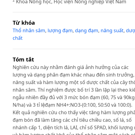
2
Khoa Nông học, Học viện Nông nghiệp Việt Nam
Từ khóa
Thổ nhân sâm
,
lượng đạm
,
dạng đạm
,
năng suất
,
dượ
chất
Tóm tắt
Nghiên cứu này nhằm đánh giá ảnh hưởng của các
lượng và dạng phân đạm khác nhau đến sinh trưởng,
năng suất và hàm lượng một số dược chất của cây th
nhân sâm. Thí nghiệm được bố trí 3 lần lặp lại theo ki
ngẫu nhiên đầy đủ với 3 mức bón đạm (60, 75 và 90kg
N/ha) và 3 tỉ lệđạm NH4+:NO3-(0:100, 50:50 và 100:0).
Kết quả nghiên cứu cho thấy việc tăng hàm lượng ph
đạm bón đã làm tăng các chỉ tiêu chiều cao, số lá, số
nhánh cấp 1, diện tích lá, LAI, chỉ số SPAD, khối lượng 