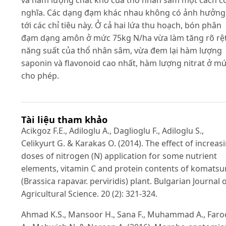
và hàm lượng chất khô của thổ nhân sâm một cách có
nghĩa. Các dạng đạm khác nhau không có ảnh hưởng
tới các chỉ tiêu này. Ở cả hai lứa thu hoạch, bón phân
đạm dạng amôn ở mức 75kg N/ha vừa làm tăng rõ rệ
năng suất của thổ nhân sâm, vừa đem lại hàm lượng
saponin và flavonoid cao nhất, hàm lượng nitrat ở m
cho phép.
Tài liệu tham khảo
Acikgoz F.E., Adiloglu A., Daglioglu F., Adiloglu S.,
Celikyurt G. & Karakas O. (2014). The effect of increas
doses of nitrogen (N) application for some nutrient
elements, vitamin C and protein contents of komats
(Brassica rapavar. perviridis) plant. Bulgarian Journal 
Agricultural Science. 20 (2): 321-324.
Ahmad K.S., Mansoor H., Sana F., Muhammad A., Far