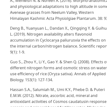
A., Mehwish N. & Noreen A. (2016). Morpho-anatomic
and physiological adaptations to high altitude in som
Aveneae grasses from Neelum Valley, Western
Himalayan Kashmir. Acta Physiolgiae Plantarum. 38: 9
Deng B., Yuanyuan L., Dandan X., Qingqing Y. & Guihu
L. (2019). Nitrogen availability alters flavonoid
accumulation in Cyclocarya paliurusvia the effects on
the internal carbon/nitrogen balance. Scientific repor
9(1): 1-9.
Guo S., Zhou Y., Li Y., Gao Y. & Shen Q. (2008). Effects o
different nitrogen forms and osmotic stress on water
use efficiency of rice (Oryza sativa). Annals of Applied
Biology. 153(1): 127-134.
Hassan S.A., Salumiah M., Umi K.Y., Phebe D. & Puteri
E.M.W. (2012). Nitrate, ascorbic acid, mineral and
antioxidant activities of Cosmos caudatusin response