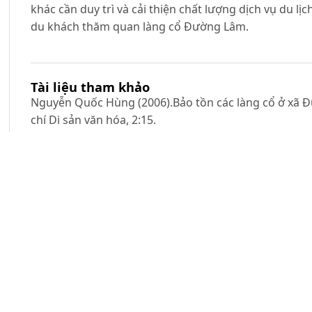
khác cần duy trì và cải thiện chất lượng dịch vụ du l
du khách thăm quan làng cổ Đường Lâm.
Tài liệu tham khảo
Nguyễn Quốc Hùng (2006).Bảo tồn các làng cổ ở xã Đ
chí Di sản văn hóa, 2:15.
Parasuraman, A., Berry, Leonard L. Zeithaml,Valarie A.
measuring consumer perceptions of quality.Journal of 
Hoàng Trọng, Chu Nguyễn Mộng Ngọc (2005).Phân tíc
bản Hồng Đức.
Đào Duy Tuấn (2011).Phát triển du lịch bền vững ở 
thuật, 329:8.
Đào Duy Tuấn (2012).Làng Việt cổ Đường Lâm với phát
thuật, 333:11.