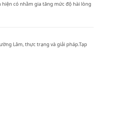
ịch hiện có nhằm gia tăng mức độ hài lòng
ường Lâm, thực trạng và giải pháp.Tạp
(1988).Servqual: A multiple-item scale for
Retailing, 64(1): 25.
h dữ liệu nghiên cứu với SPSS.Nhà xuất
làng cổ Đường Lâm.Tạp chí Văn hóa Nghệ
 triển du lịch.Tạp chí Văn hóa Nghệ