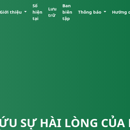
Số
Ban
Lưu
Giới thiệu
hiện
biên
Thông báo
Hướng 
trữ
tại
tập
ỨU SỰ HÀI LÒNG CỦA