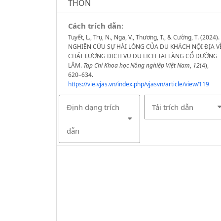
THÔN
Cách trích dẫn:
Tuyết, L., Trụ, N., Nga, V., Thương, T., & Cường, T. (2024).
NGHIÊN CỨU SỰ HÀI LÒNG CỦA DU KHÁCH NỘI ĐỊA V
CHẤT LƯỢNG DỊCH VỤ DU LỊCH TẠI LÀNG CỔ ĐƯỜNG
LÂM.
Tạp Chí Khoa học Nông nghiệp Việt Nam
,
12
(4),
620–634.
https://vie.vjas.vn/index.php/vjasvn/article/view/119
Định dạng trích
Tải trích dẫn
dẫn