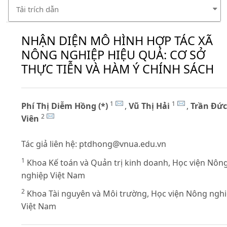
Tải trích dẫn
NHẬN DIỆN MÔ HÌNH HỢP TÁC XÃ
NÔNG NGHIỆP HIỆU QUẢ: CƠ SỞ
THỰC TIỄN VÀ HÀM Ý CHÍNH SÁCH
1
1
Phí Thị Diễm Hồng (*)
,
Vũ Thị Hải
,
Trần Đức
2
Viên
Tác giả liên hệ:
ptdhong@vnua.edu.vn
1
Khoa Kế toán và Quản trị kinh doanh, Học viện Nôn
nghiệp Việt Nam
2
Khoa Tài nguyên và Môi trường, Học viện Nông ngh
Việt Nam