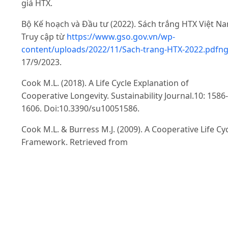
giá HTX.
Bộ Kế hoạch và Đầu tư (2022). Sách trắng HTX Việt N
Truy cập từ
https://www.gso.gov.vn/wp-
content/uploads/2022/11/Sach-trang-HTX-2022.pdfn
17/9/2023.
Cook M.L. (2018). A Life Cycle Explanation of
Cooperative Longevity. Sustainability Journal.10: 1586-
1606. Doi:10.3390/su10051586.
Cook M.L. & Burress M.J. (2009). A Cooperative Life Cy
Framework. Retrieved from
https://www.researchgate.net/publication/22854502
on March 28, 2022.
Đức Linh & Như Loan (2016). HTX phục vụ thành viên:
Thực tiễn và kinh nghiệm nước ngoài Truy cập từ
https://baodautu.vn/hop-tac-xa-phuc-vu-thanh-vien-
thuc-tien-va-kinh-nghiem-nuoc-ngoai-d56437.htmlng