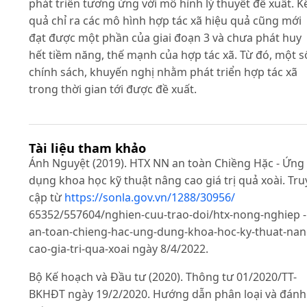
phát triển tương ứng với mô hình lý thuyết đề xuất. K
quả chỉ ra các mô hình hợp tác xã hiệu quả cũng mới
đạt được một phần của giai đoạn 3 và chưa phát huy
hết tiềm năng, thế mạnh của hợp tác xã. Từ đó, một s
chính sách, khuyến nghị nhằm phát triển hợp tác xã
trong thời gian tới được đề xuất.
Tài liệu tham khảo
Ánh Nguyệt (2019). HTX NN an toàn Chiềng Hặc - Ứng
dụng khoa học kỹ thuật nâng cao giá trị quả xoài. Tru
cập từ
https://sonla.gov.vn/1288/30956/
65352/557604/nghien-cuu-trao-doi/htx-nong-nghiep -
an-toan-chieng-hac-ung-dung-khoa-hoc-ky-thuat-nan
cao-gia-tri-qua-xoai ngày 8/4/2022.
Bộ Kế hoạch và Đầu tư (2020). Thông tư 01/2020/TT-
BKHĐT ngày 19/2/2020. Hướng dẫn phân loại và đánh