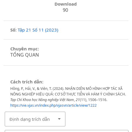
Download
90
Số:
Tập 21 Số 11 (2023)
Chuyên mục:
TỔNG QUAN
Cách trích dẫn:
Hồng, P., Hải, V., & Viên, T. (2024). NHẬN DIỆN MÔ HÌNH HỢP TÁC XÃ
NÔNG NGHIỆP HIỆU QUẢ: CƠ SỞ THỰC TIỄN VÀ HÀM Ý CHÍNH SÁCH.
Tạp Chí Khoa học Nông nghiệp Việt Nam
,
21
(11), 1506–1516.
https://vie.vjas.vn/index.php/vjasvn/article/view/1222
Định dạng trích dẫn