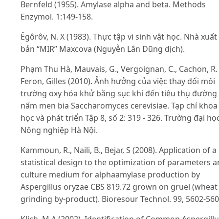
Bernfeld (1955). Amylase alpha and beta. Methods
Enzymol. 1:149-158.
Êgôrôv, N. X (1983). Thực tập vi sinh vật học. Nhà xuất
bản “MIR” Maxcova (Nguyễn Lân Dũng dịch).
Phạm Thu Hà, Mauvais, G., Vergoignan, C., Cachon, R.
Feron, Gilles (2010). Ảnh hưởng của việc thay đổi môi
trường oxy hóa khử bằng sục khí đến tiêu thụ đường
nấm men bia Saccharomyces cerevisiae. Tạp chí khoa
học và phát triển Tập 8, số 2: 319 - 326. Trường đại họ
Nông nghiệp Hà Nội.
Kammoun, R., Naili, B., Bejar, S (2008). Application of a
statistical design to the optimization of parameters 
culture medium for alphaamylase production by
Aspergillus oryzae CBS 819.72 grown on gruel (wheat
grinding by-product). Bioresour Technol. 99, 5602-560
Klich, M.A (2002). Identification of Common Aspergill