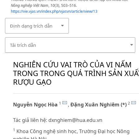
Nông nghiệp Việt Nam
,
10
(3), 503–516.
https://vie.vjas.vn/index.php/vjasvn/article/view/13
Định dạng trích dẫn
Tải trích dẫn
NGHIÊN CỨU VAI TRÒ CỦA VI NẤM
TRONG TRONG QUÁ TRÌNH SẢN XUẤ
RƯỢU GẠO
1
2
Nguyễn Ngọc Hòa
,
Đặng Xuân Nghiêm (*)
Tác giả liên hệ:
dxnghiem@hua.edu.vn
1
Khoa Công nghệ sinh học, Trường Đại học Nông