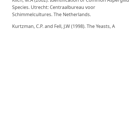
Species. Utrecht: Centraalbureau voor
Schimmelcultures. The Netherlands.
Kurtzman, C.P. and Fell, J.W (1998). The Yeasts, A
Taxonomic Study, 4th edn. Amsterdam: Elsevier.
Joosten, M. and Peeters, M (2010). Yeast and
fermentation: the optimal pH level. Philips van Horne
sg. Weert, The Netherlands.
Li, H.F., Chi, Z.M., Wang, X.H., Duan, X.H., Ma, L.Y., Gao,
L.M(2007). Purification and characterization of
extracellular amylase from the marine yeast
Aureobasidium pullulans N13d and its raw potato
starch digestion. Enzyme Microb Technol. 40: 1006 - 1
Limtong, S., Sintara, S., Suwannarit, P. and Lotong, N.
(2002). Yeast diversity in Thai traditional alcoholic
starter. Kasetsart Journal of Natural Sciences. 36: 149 