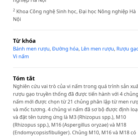
nghiệp Hà Nội
2
Khoa Công nghệ Sinh học, Đại học Nông nghiệp Hà
Nội
Từ khóa
Bánh men rượu
,
Đường hóa
,
Lên men rượu
,
Rượu gạ
Vi nấm
Tóm tắt
Nghiên cứu vai trò của vi nấm trong quá trình sản xu
rượu gạo truyền thống đã được tiến hành với 4 chủng
nấm mới được chọn từ 21 chủng phân lập từ men rư
và mốc tương. 4 chủng vi nấm đã sơ bộ được định loạ
và đặt tên tương ứng là M3 (Rhizopus spp.), M10
(Rhizopus spp.), M16 (Aspergillus oryzae) và M18
(Endomycopsisfibuliger). Chủng M10, M16 và M18 có