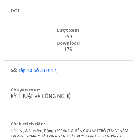
DOI:
Lượt xem
353
Download
179
Số:
Tập 10 Số 3 (2012)
Chuyên mục:
KỸ THUẬT VÀ CÔNG NGHỆ
Cách trích dẫn:
Hòa, N., & Nghiêm, Đặng. (2024). NGHIÊN CỨU VAI TRÒ CỦA VI NẤM
TRONG TRONG QUÁ TRÌNH SẢN XUẤT RƯỢU GẠO.
Tạp Chí Khoa học