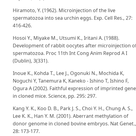
Hiramoto, Y. (1962). Microinjection of the live
spermatozoa into sea urchin eggs. Exp. Cell Res., 27:
416-426.
Hosoi Y., Miyake M., Utsumi K., Iritani A. (1988).
Development of rabbit oocytes after microinjection o
spermatozoa. Proc 11th Int Cong Anim Reprod A I
(Dublin), 3(331).
Inoue K., Kohda T., Lee J., Ogonuki N., Mochida K,
Noguchi Y, Tanemura K, Kaneko - Ishino T, Ishino F,
Ogura A (2002). Faithful expression of imprinted gen
in cloned mice. Science, pp. 295: 297.
Kang Y. K., Koo D. B., Park J. S., Choi Y. H., Chung A. S.,
Lee K. K., Han Y. M. (2001). Aberrant methylation of
donor genome in cloned bovine embryos. Nat Genet.,
28: 173-177.