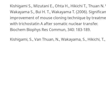
Kishigami S., Mizutani E., Ohta H., Hikichi T., Thuan N. V
Wakayama S., Bui H. T., Wakayama T. (2006). Significan
improvement of mouse cloning technique by treatme
with trichostatin A after somatic nuclear transfer.
Biochem Biophys Res Commun, 340: 183-189.
Kishigami, S., Van Thuan, N., Wakayama, S., Hikichi, T.,
and Wakayama, T (2004). A novel method for isolating
spermatid nuclei from cytoplasm prior to ROSI in the
mouse. Zygote., 12(4): 321-327.
Ogura A., Matsuda J., Yanagimachi R. (1994). Birth of
normal young after electrofusion of mouse oocytes
with round spermatids. Proc Natl Acad Sci U S A., 91(1
7460-7462.
Palermo G., Joris H., Devroey P., Van Steirteghem A. C.
(1992). Pregnancies after intracytoplasmic injection o