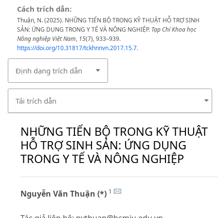
Cách trích dẫn:
Thuận, N. (2025). NHỮNG TIẾN BỘ TRONG KỸ THUẬT HỖ TRỢ SINH
SẢN: ỨNG DỤNG TRONG Y TẾ VÀ NÔNG NGHIỆP.
Tạp Chí Khoa học
Nông nghiệp Việt Nam
,
15
(7), 933–939.
https://doi.org/10.31817/tckhnnvn.2017.15.7.
Định dạng trích dẫn
Tải trích dẫn
NHỮNG TIẾN BỘ TRONG KỸ THUẬT
HỖ TRỢ SINH SẢN: ỨNG DỤNG
TRONG Y TẾ VÀ NÔNG NGHIỆP
1
Nguyễn Văn Thuận (*)