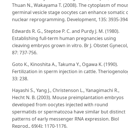
Thuan N., Wakayama T. (2008). The cytoplasm of mou
germinal vesicle stage oocytes can enhance somatic c
nuclear reprogramming. Development, 135: 3935-394
Edwards R. G., Steptoe P. C. and Purdy J. M. (1980).
Establishing full‐term human pregnancies using
cleaving embryos grown in vitro. Br J. Obstet Gynecol,
87: 737-756.
Goto K., Kinoshita A., Takuma Y., Ogawa K. (1990).
Fertilization in sperm injection in cattle. Theriogenolo
33: 238.
Hayashi S., Yang J., Christenson L., Yanagimachi R.,
Hecht N. B. (2003). Mouse preimplantation embryos
developed from oocytes injected with round
spermatids or spermatozoa have similar but distinct
patterns of early messenger RNA expression. Biol
Reprod., 69(4): 1170-1176.