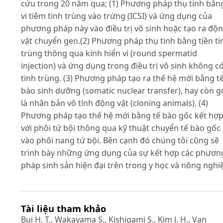
cứu trong 20 năm qua; (1) Phương pháp thụ tinh bằn
vi tiêm tinh trùng vào trứng (ICSI) và ứng dụng của
phương pháp này vào điều trị vô sinh hoặc tạo ra độ
vật chuyển gen.(2) Phương pháp thụ tinh bằng tiền ti
trùng thông qua kính hiển vi (round spermatid
injection) và ứng dụng trong điều trị vô sinh không c
tinh trùng. (3) Phương pháp tạo ra thế hệ mới bằng t
bào sinh dưỡng (somatic nuclear transfer), hay còn g
là nhân bản vô tính động vật (cloning animals). (4)
Phương pháp tạo thế hệ mới bằng tế bào gốc kết hợ
với phôi tứ bội thông qua kỹ thuật chuyển tế bào gốc
vào phôi nang tứ bội. Bên cạnh đó chúng tôi cũng sẽ
trình bày những ứng dụng của sự kết hợp các phươn
pháp sinh sản hiện đại trên trong y học và nông nghi
Tài liệu tham khảo
Bui H. T., Wakayama S., Kishigami S., Kim J. H., Van