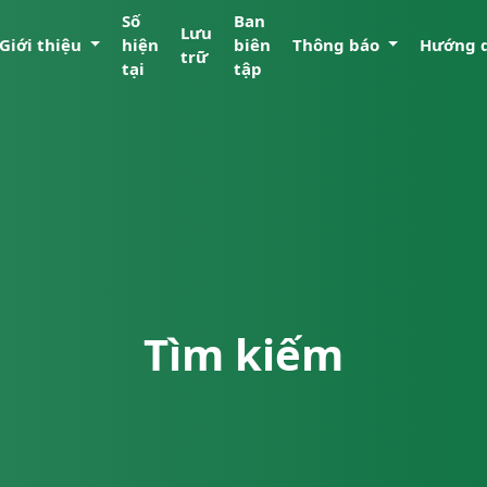
Số
Ban
Lưu
Giới thiệu
hiện
biên
Thông báo
Hướng 
trữ
tại
tập
Tìm kiếm