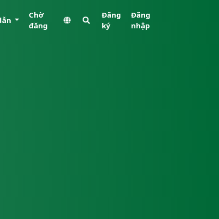
Chờ
Đăng
Đăng
dẫn
đăng
ký
nhập