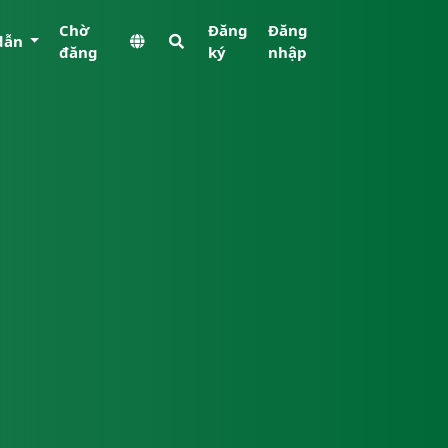
Chờ
Đăng
Đăng
dẫn
đăng
ký
nhập