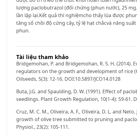
lượng paclobutrazol (đối chứng (phun nước), 25 mg.l-
lần lập lại.Kết quả thí nghiệmcho thấy lúa được ph
tăng số chồi độ cứng cây, tỷ lệ hạt chắcvà năng suấ
phun.
Tài liệu tham khảo
Bridgemohan, P. and Bridgemohan, R. S. H. (2014). E
regulators on the growth and development of rice (O
Oilseeds, 5(3): 12-16. DOI:10.5897/JCO14.0128
Buta, J.G. and Spaulding, D. W. (1991). Effect of pacl
seedlings. Plant Growth Regulation, 10(1-4): 59-61.
Cruz, M. C. M., Oliveira, A. F., Oliveira, D. L. and Neto
growth of olive tree submitted to pruning and paclob
Physiol., 23(2): 105-111.