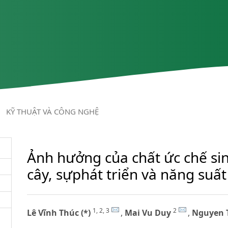
/
KỸ THUẬT VÀ CÔNG NGHỆ
Ảnh hưởng của chất ức chế si
cây, sựphát triển và năng suất
1, 2, 3
2
Lê Vĩnh Thúc (*)
,
Mai Vu Duy
,
Nguyen 