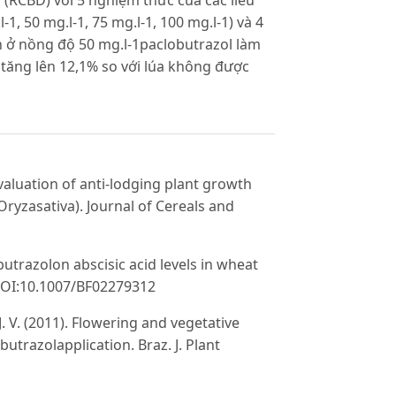
1, 50 mg.l-1, 75 mg.l-1, 100 mg.l-1) và 4
un ở nồng độ 50 mg.l-1paclobutrazol làm
t tăng lên 12,1% so với lúa không được
valuation of anti-lodging plant growth
ryzasativa). Journal of Cereals and
obutrazolon abscisic acid levels in wheat
 DOI:10.1007/BF02279312
, J. V. (2011). Flowering and vegetative
utrazolapplication. Braz. J. Plant