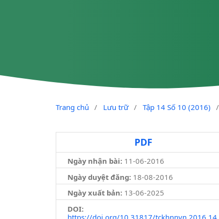
Trang chủ
/
Lưu trữ
/
Tập 14 Số 10 (2016)
PDF
Ngày nhận bài:
11-06-2016
Ngày duyệt đăng:
18-08-2016
Ngày xuất bản:
13-06-2025
DOI:
https://doi.org/10.31817/tckhnnvn.2016.14.