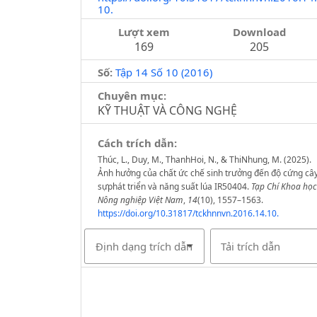
10.
Lượt xem
Download
169
205
Số:
Tập 14 Số 10 (2016)
Chuyên mục:
KỸ THUẬT VÀ CÔNG NGHỆ
Cách trích dẫn:
Thúc, L., Duy, M., ThanhHoi, N., & ThiNhung, M. (2025).
Ảnh hưởng của chất ức chế sinh trưởng đến độ cứng cây
sựphát triển và năng suất lúa IR50404.
Tạp Chí Khoa học
Nông nghiệp Việt Nam
,
14
(10), 1557–1563.
https://doi.org/10.31817/tckhnnvn.2016.14.10.
Định dạng trích dẫn
Tải trích dẫn