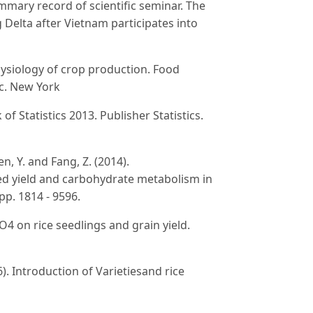
ummary record of scientific seminar. The
elta after Vietnam participates into
 Physiology of crop production. Food
nc. New York
of Statistics 2013. Publisher Statistics.
Ren, Y. and Fang, Z. (2014).
eed yield and carbohydrate metabolism in
pp. 1814 - 9596.
O4 on rice seedlings and grain yield.
. Introduction of Varietiesand rice
ishing House, Ho Chi Minh City, Vietnam,