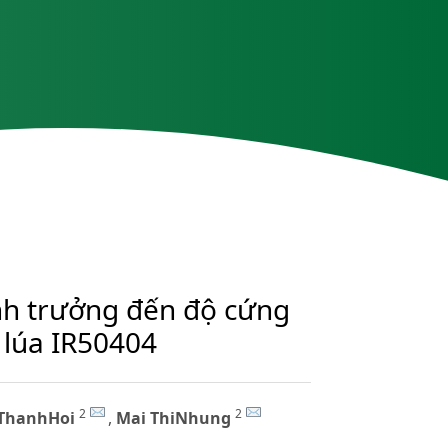
nh trưởng đến độ cứng
 lúa IR50404
2
2
ThanhHoi
,
Mai ThiNhung