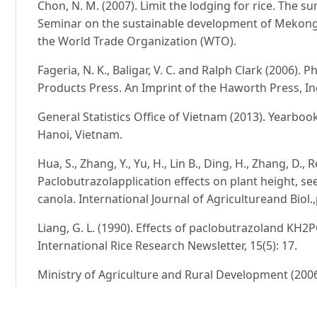
Chon, N. M. (2007). Limit the lodging for rice. The s
Seminar on the sustainable development of Mekong D
the World Trade Organization (WTO).
Fageria, N. K., Baligar, V. C. and Ralph Clark (2006).
Products Press. An Imprint of the Haworth Press, I
General Statistics Office of Vietnam (2013). Yearbook 
Hanoi, Vietnam.
Hua, S., Zhang, Y., Yu, H., Lin B., Ding, H., Zhang, D., 
Paclobutrazolapplication effects on plant height, s
canola. International Journal of Agricultureand Biol.,
Liang, G. L. (1990). Effects of paclobutrazoland KH2P
International Rice Research Newsletter, 15(5): 17.
Ministry of Agriculture and Rural Development (2006)
production crops in Mekong Delta. Agricultural Publ
99p.