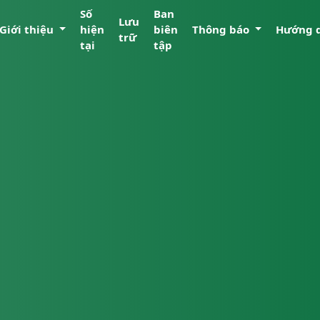
Số
Ban
Lưu
Giới thiệu
hiện
biên
Thông báo
Hướng 
trữ
tại
tập