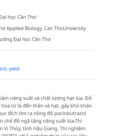
Đại học Cần Thơ
nd Applied Biology, Can ThoUniversity
rường Đại học Cần Thơ
zol
,
yield
iảm năng suất và chất lượng hạt lúa. Đổ
hóa từ lá đến thân và hạt, gây khó khăn
mục đích tìm ra nồng độ paclobutrazol
ạn chế đổ ngã tăng năng suất lúa.Thí
 Vị Thủy, tỉnh Hậu Giang. Thí nghiệm
 (RCBD) với 5 nghiệm thức của các liều