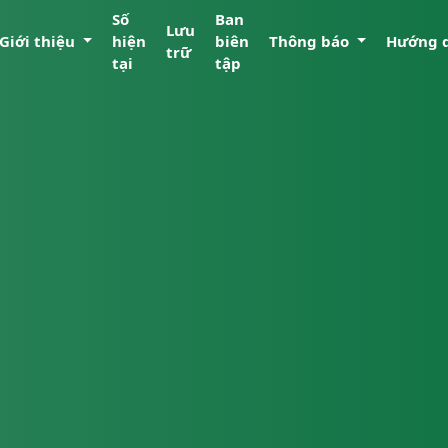
Số
Ban
Lưu
Giới thiệu
hiện
biên
Thông báo
Hướng 
trữ
tại
tập