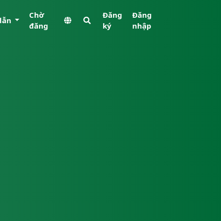
Chờ
Đăng
Đăng
dẫn
đăng
ký
nhập