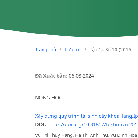
Trang chủ
/
Lưu trữ
/
Tập 14 Số 10 (2016)
Đã Xuất bản:
06-08-2024
NÔNG HỌC
Xây dựng quy trình tái sinh cây khoai lang
DOI:
https://doi.org/10.31817/tckhnnvn.201
Vu Thi Thuy Hang, Ha Thi Anh Thu, Vu Dinh Hoa