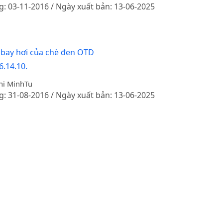
g: 03-11-2016 / Ngày xuất bản: 13-06-2025
 bay hơi của chè đen OTD
6.14.10.
hi MinhTu
g: 31-08-2016 / Ngày xuất bản: 13-06-2025
-06 phân lập tại Việt Nam và đánh giá đáp ứng miễn dịch củ
6.14.10.