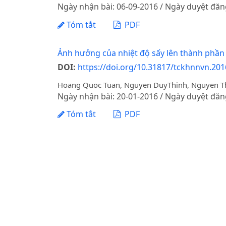
Ngày nhận bài: 06-09-2016 / Ngày duyệt đăn
Tóm tắt
PDF
Ảnh hưởng của nhiệt độ sấy lên thành phần
DOI:
https://doi.org/10.31817/tckhnnvn.201
Hoang Quoc Tuan, Nguyen DuyThinh, Nguyen T
Ngày nhận bài: 20-01-2016 / Ngày duyệt đăn
Tóm tắt
PDF
CHĂN NUÔI – THÚ Y – THỦY SẢN
Đặc tính sinh học của chủng virus PRRS KTY
vô hoạt
DOI:
https://doi.org/10.31817/tckhnnvn.201