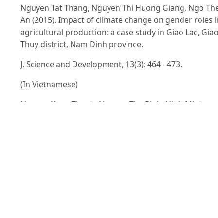
Nguyen Tat Thang, Nguyen Thi Huong Giang, Ngo Th
An (2015). Impact of climate change on gender roles i
agricultural production: a case study in Giao Lac, Gia
Thuy district, Nam Dinh province.
J. Science and Development, 13(3): 464 - 473.
(In Vietnamese)
Nguyen Xuan Thanh, Nguyen The Binh, Ninh Minh
Phuong (2007). Production guideline for micro-
biofertilizer with multi-purposed functions and its
efficiency application for spring peanut on degraded
soils in Hiep Hoa district, Bac Giang province.
J.Agricultural Science and Technology, Hanoi Universi
of Agriculture, 5(1). (In Vietnamese).
Ha Thi Thanh Binh (2007). Increasing the efficiency of
buried spring rice straw as the organic fertilizer for