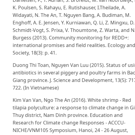
K. Poulsen, S. Rahayu, E. Rutishauser, I.Theilade, A.
Widayati, N. The An, T. Nguyen Bang, A. Budiman, M.
Enghoff, A. E. Jensen, Y. Kurniawan, Q. Li, Z. Mingxu, D.
Schmidt-Vogt, S. Prixa, V. Thoumtone, Z. Warta, and N
Burgess (2013). Community monitoring for REDD+:
international promises and field realities. Ecology an
Society, 18(3): p. 41.
Duong Thi Toan, Nguyen Van Luu (2015). Status of us
antibiotics in several piggery and poultry farms in Ba
Giang province. J. Science and Development, 13(5): 717
722. (In Vietnamese)
Kim Van Van, Ngo The An (2016). White shrimp - Red
tilapia polyculture: a response to climate change in G
Thuy district, Nam Dinh province. Education and
Research for Climate change Responses - ACCCU-
NICHE/VNM105 Symposium, Hanoi, 24 - 26 August,