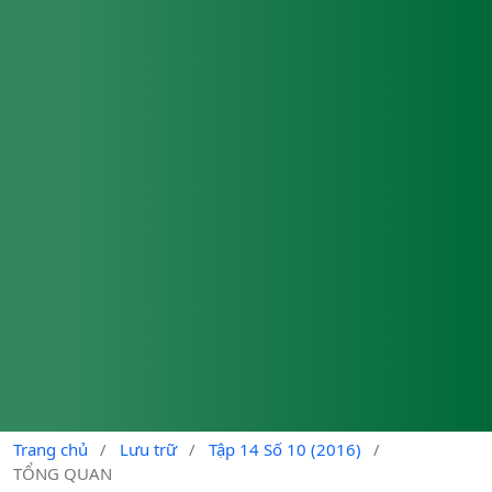
Trang chủ
/
Lưu trữ
/
Tập 14 Số 10 (2016)
/
TỔNG QUAN