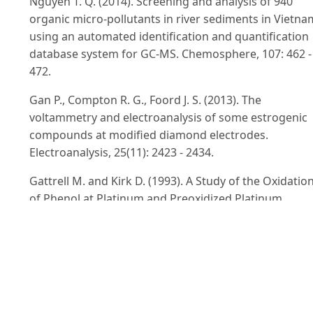
Nguyen T. Q. (2014). Screening and analysis of 940
organic micro-pollutants in river sediments in Vietna
using an automated identification and quantification
database system for GC-MS. Chemosphere, 107: 462 -
472.
Gan P., Compton R. G., Foord J. S. (2013). The
voltammetry and electroanalysis of some estrogenic
compounds at modified diamond electrodes.
Electroanalysis, 25(11): 2423 - 2434.
Gattrell M. and Kirk D. (1993). A Study of the Oxidatio
of Phenol at Platinum and Preoxidized Platinum
Surfaces. Journal of the Electrochemical Society, 140(6
1534 - 1540.
Han J., Qiu W., Hu J., GaoW. (2012). Chemisorption of
estrone in nylon microfiltration membranes:
Adsorption mechanism and potential use for estrone