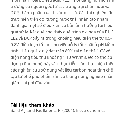
mới nhằm loại bỏ estradiol (E2), một dạng hormon m
trường có nguồn gốc từ các trang trại chăn nuôi và
DCP, thành phần của thuốc diệt cỏ. Các thí nghiệm đ
thực hiện trên đối tượng nước thải nhân tạo nhằm
đánh giá một số điều kiện cơ bản ảnh hưởng tới hiệu
quả xử lý. Kết quả cho thấy quá trình oxi hoá của E1, E
EE2 và DCP xảy ra trong khoảng hiệu điện thế từ 0.5-
0.8V, điều kiện tối ưu cho việc xử lý tốt nhất ở pH kiề
tính. Hiệu quả xử lý đạt trên 80% tại điện thế 1.0V với
điện năng tiêu thụ khoảng 1-10 Wh/m3. Để có thể áp
dụng công nghệ này vào thực tiễn, cần thực hiện th
các nghiên cứu sử dụng vật liệu carbon hoạt tính chế
tạo từ phế phụ phẩm sẵn có trong nông nghiệp nhằ
giảm chi phí đầu vào.
Tài liệu tham khảo
Bard A.J. and Faulkner L. R. (2001). Electrochemical