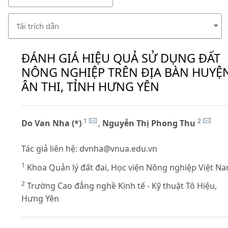
Tải trích dẫn
ĐÁNH GIÁ HIỆU QUẢ SỬ DỤNG ĐẤT
NÔNG NGHIỆP TRÊN ĐỊA BÀN HUYỆ
ÂN THI, TỈNH HƯNG YÊN
1
2
Do Van Nha (*)
,
Nguyễn Thị Phong Thu
Tác giả liên hệ:
dvnha@vnua.edu.vn
1
Khoa Quản lý đất đai, Học viện Nông nghiệp Việt N
2
Trường Cao đẳng nghề Kinh tế - Kỹ thuật Tô Hiệu,
Hưng Yên