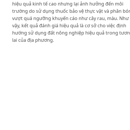
hiệu quả kinh tế cao nhưng lại ảnh hưởng đến môi
trường do sử dụng thuốc bảo vệ thực vật và phân bó
vượt quá ngưỡng khuyến cáo như cây rau, màu. Như
vậy, kết quả đánh giá hiệu quả là cơ sở cho việc định
hướng sử dụng đất nông nghiệp hiệu quả trong tươ
lai của địa phương.
Tài liệu tham khảo
Nguyễn Khắc Việt Ba, Đỗ Văn Chinh, Phạm Bích Tuấn,
Đỗ Văn Nhạ (2016). Thực trạng và hiệu quả sử dụng đ
sản xuất nông nghiệp trên địa bàn huyện Ý Yên, tỉnh
Nam Định. Tạp chí Khoa học đất, 48.
Vũ Thị Kim Cúc (2014). Chuyển dịch cơ cấu lãnh thổ
nông nghiệp theo hướng sản xuất hàng hoá ở thành
phố Hải Phòng, Tạp chí khoa học, Trường Đại học Hải
Phòng, 1(1).