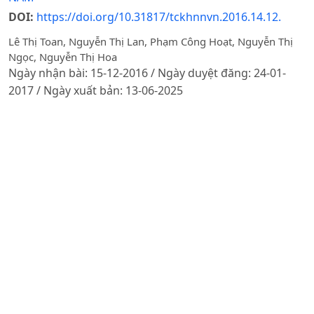
DOI:
https://doi.org/10.31817/tckhnnvn.2016.14.12.
Lê Thị Toan, Nguyễn Thị Lan, Phạm Công Hoạt, Nguyễn Thị
Ngọc, Nguyễn Thị Hoa
Ngày nhận bài: 15-12-2016 / Ngày duyệt đăng: 24-01-
2017 / Ngày xuất bản: 13-06-2025
Tóm tắt
PDF
TÀI NGUYÊN VÀ MÔI TRƯỜNG
ĐÁNH GIÁ HIỆU QUẢ SỬ DỤNG ĐẤT NÔNG NGHIỆP
TRÊN ĐỊA BÀN HUYỆN ÂN THI, TỈNH HƯNG YÊN
DOI:
https://doi.org/10.31817/tckhnnvn.2016.14.12.
Do Van Nha, Nguyễn Thị Phong Thu
Ngày nhận bài: 10-10-2016 / Ngày duyệt đăng: 10-01-
2017 / Ngày xuất bản: 13-06-2025