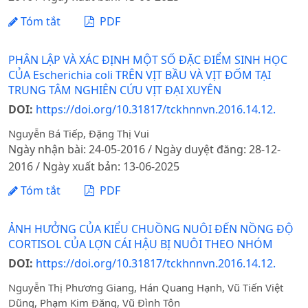
Tóm tắt
PDF
PHÂN LẬP VÀ XÁC ĐỊNH MỘT SỐ ĐẶC ĐIỂM SINH HỌC
CỦA Escherichia coli TRÊN VỊT BẦU VÀ VỊT ĐỐM TẠI
TRUNG TÂM NGHIÊN CỨU VỊT ĐẠI XUYÊN
DOI:
https://doi.org/10.31817/tckhnnvn.2016.14.12.
Nguyễn Bá Tiếp, Đặng Thị Vui
Ngày nhận bài: 24-05-2016 / Ngày duyệt đăng: 28-12-
2016 / Ngày xuất bản: 13-06-2025
Tóm tắt
PDF
ẢNH HƯỞNG CỦA KIỂU CHUỒNG NUÔI ĐẾN NỒNG ĐỘ
CORTISOL CỦA LỢN CÁI HẬU BỊ NUÔI THEO NHÓM
DOI:
https://doi.org/10.31817/tckhnnvn.2016.14.12.
Nguyễn Thị Phương Giang, Hán Quang Hạnh, Vũ Tiến Việt
Dũng, Phạm Kim Đăng, Vũ Đình Tôn