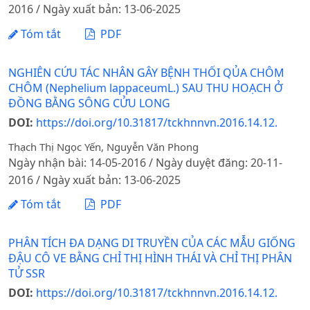
2016 / Ngày xuất bản: 13-06-2025
Tóm tắt
PDF
NGHIÊN CỨU TÁC NHÂN GÂY BỆNH THỐI QỦA CHÔM
CHÔM (Nephelium lappaceumL.) SAU THU HOẠCH Ở
ĐỒNG BẰNG SÔNG CỬU LONG
DOI:
https://doi.org/10.31817/tckhnnvn.2016.14.12.
Thạch Thị Ngọc Yến, Nguyễn Văn Phong
Ngày nhận bài: 14-05-2016 / Ngày duyệt đăng: 20-11-
2016 / Ngày xuất bản: 13-06-2025
Tóm tắt
PDF
PHÂN TÍCH ĐA DẠNG DI TRUYỀN CỦA CÁC MẪU GIỐNG
ĐẬU CÔ VE BẰNG CHỈ THỊ HÌNH THÁI VÀ CHỈ THỊ PHÂN
TỬ SSR
DOI:
https://doi.org/10.31817/tckhnnvn.2016.14.12.