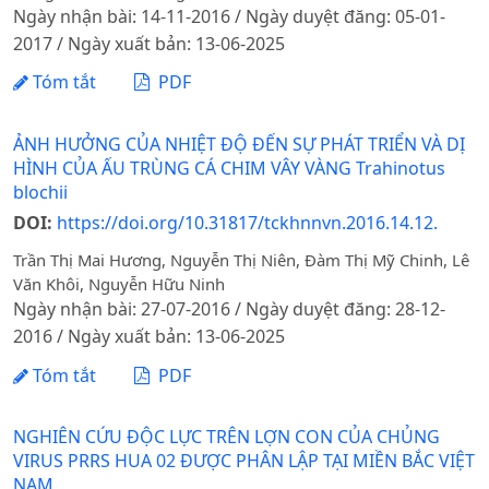
Ngày nhận bài: 14-11-2016 / Ngày duyệt đăng: 05-01-
2017 / Ngày xuất bản: 13-06-2025
Tóm tắt
PDF
ẢNH HƯỞNG CỦA NHIỆT ĐỘ ĐẾN SỰ PHÁT TRIỂN VÀ DỊ
HÌNH CỦA ẤU TRÙNG CÁ CHIM VÂY VÀNG Trahinotus
blochii
DOI:
https://doi.org/10.31817/tckhnnvn.2016.14.12.
Trần Thị Mai Hương, Nguyễn Thị Niên, Đàm Thị Mỹ Chinh, Lê
Văn Khôi, Nguyễn Hữu Ninh
Ngày nhận bài: 27-07-2016 / Ngày duyệt đăng: 28-12-
2016 / Ngày xuất bản: 13-06-2025
Tóm tắt
PDF
NGHIÊN CỨU ĐỘC LỰC TRÊN LỢN CON CỦA CHỦNG
VIRUS PRRS HUA 02 ĐƯỢC PHÂN LẬP TẠI MIỀN BẮC VIỆT
NAM