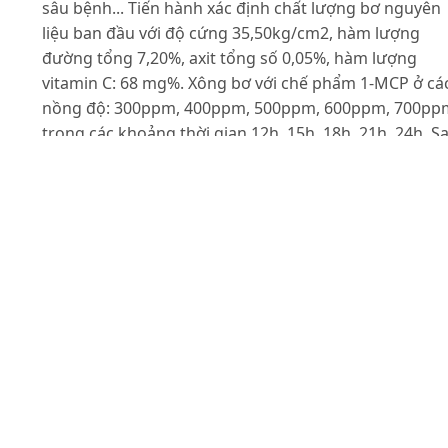
sâu bệnh... Tiến hành xác định chất lượng bơ nguyên
liệu ban đầu với độ cứng 35,50kg/cm2, hàm lượng
đường tổng 7,20%, axit tổng số 0,05%, hàm lượng
vitamin C: 68 mg%. Xông bơ với chế phẩm 1-MCP ở cá
nồng độ: 300ppm, 400ppm, 500ppm, 600ppm, 700pp
trong các khoảng thời gian 12h, 15h, 18h, 21h, 24h. S
đó bơ được bảo quản ở nhiệt độ thường (25-300C), R
85-90%. Kết quả nghiên cứu đơn yếu tố cho thấy bơ
xông chế phẩm 1-MCP ở nồng độ 500ppm trong thời
gian 12h, có chất lượng tốt nhất, tỷ lệ tổn thất (<10%)
với các mẫu còn lại sau 12 ngày bảo quản. Kết quả
nghiên cứu đa yếu tố cho thấy nồng độ 1-MCP tối ưu
bảo quản bơ là 500 ppm và thời gian xông là 13giờ 30
phút có tỷ lệ tổn thất thấp nhất sau 12 ngày bảo quản
Tài liệu tham khảo
Allan.B.Woolfa, Cecilia Requejo-Tapia, Katy a.Cox,