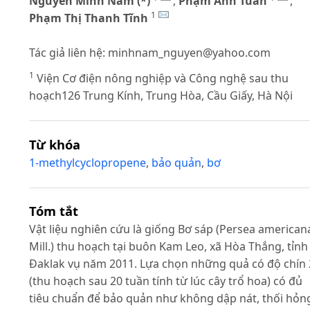
Nguyễn Minh Nam (*)
,
Phạm Anh Tuấn
,
1
Phạm Thị Thanh Tĩnh
Tác giả liên hệ:
minhnam_nguyen@yahoo.com
1
Viện Cơ điện nông nghiệp và Công nghệ sau thu
hoạch126 Trung Kính, Trung Hòa, Cầu Giấy, Hà Nội
Từ khóa
1-methylcyclopropene
,
bảo quản
,
bơ
Tóm tắt
Vật liệu nghiên cứu là giống Bơ sáp (Persea american
Mill.) thu hoạch tại buôn Kam Leo, xã Hòa Thắng, tỉnh
Đaklak vụ năm 2011. Lựa chọn những quả có độ chín 
(thu hoạch sau 20 tuần tính từ lúc cây trổ hoa) có đủ
tiêu chuẩn để bảo quản như không dập nát, thối hỏn