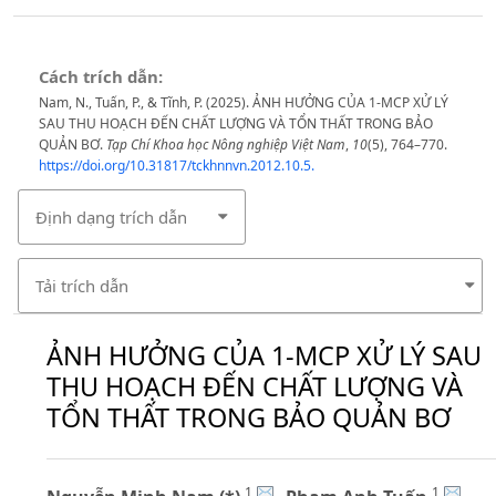
Cách trích dẫn:
Nam, N., Tuấn, P., & Tĩnh, P. (2025). ẢNH HƯỞNG CỦA 1-MCP XỬ LÝ
SAU THU HOẠCH ĐẾN CHẤT LƯỢNG VÀ TỔN THẤT TRONG BẢO
QUẢN BƠ.
Tạp Chí Khoa học Nông nghiệp Việt Nam
,
10
(5), 764–770.
https://doi.org/10.31817/tckhnnvn.2012.10.5.
Định dạng trích dẫn
Tải trích dẫn
ẢNH HƯỞNG CỦA 1-MCP XỬ LÝ SAU
THU HOẠCH ĐẾN CHẤT LƯỢNG VÀ
TỔN THẤT TRONG BẢO QUẢN BƠ
1
1