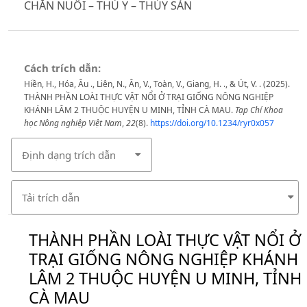
CHĂN NUÔI – THÚ Y – THỦY SẢN
Cách trích dẫn:
Hiền, H., Hóa, Âu ., Liên, N., Ân, V., Toàn, V., Giang, H. ., & Út, V. . (2025).
THÀNH PHẦN LOÀI THỰC VẬT NỔI Ở TRẠI GIỐNG NÔNG NGHIỆP
KHÁNH LÂM 2 THUỘC HUYỆN U MINH, TỈNH CÀ MAU.
Tạp Chí Khoa
học Nông nghiệp Việt Nam
,
22
(8).
https://doi.org/10.1234/ryr0x057
Định dạng trích dẫn
Tải trích dẫn
THÀNH PHẦN LOÀI THỰC VẬT NỔI Ở
TRẠI GIỐNG NÔNG NGHIỆP KHÁNH
LÂM 2 THUỘC HUYỆN U MINH, TỈNH
CÀ MAU