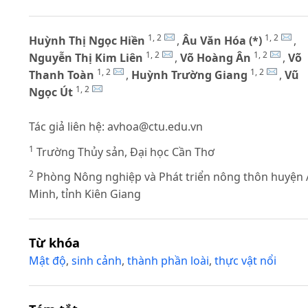
1, 2
1, 2
Huỳnh Thị Ngọc Hiền
,
Âu Văn Hóa (*)
,
1, 2
1, 2
Nguyễn Thị Kim Liên
,
Võ Hoàng Ân
,
Võ
1, 2
1, 2
Thanh Toàn
,
Huỳnh Trường Giang
,
Vũ
1, 2
Ngọc Út
Tác giả liên hệ:
avhoa@ctu.edu.vn
1
Trường Thủy sản, Đại học Cần Thơ
2
Phòng Nông nghiệp và Phát triển nông thôn huyện
Minh, tỉnh Kiên Giang
Từ khóa
Mật độ
,
sinh cảnh
,
thành phần loài
,
thực vật nổi