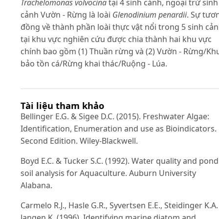
Trachelomonas volvocina
tại 4 sinh cảnh, ngoại trừ sinh
cảnh Vườn - Rừng là loài
Glenodinium penardii
. Sự tươ
đồng về thành phần loài thực vật nổi trong 5 sinh cả
tại khu vực nghiên cứu được chia thành hai khu vực
chính bao gồm (1) Thuần rừng và (2) Vườn - Rừng/Kh
bảo tồn cá/Rừng khai thác/Ruộng - Lúa.
Tài liệu tham khảo
Bellinger E.G. & Sigee D.C. (2015). Freshwater Algae:
Identification, Enumeration and use as Bioindicators.
Second Edition. Wiley-Blackwell.
Boyd E.C. & Tucker S.C. (1992). Water quality and pond
soil analysis for Aquaculture. Auburn University
Alabana.
Carmelo R.J., Hasle G.R., Syvertsen E.E., Steidinger K.A.
Jangen K. (1996). Identifying marine diatom and