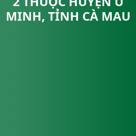
2 THUỘC HUYỆN U
MINH, TỈNH CÀ MAU