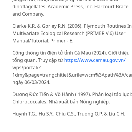
dinoflagellates. Academic Press, Inc. Harcourt Brace
and Company.
Clarke K.R. & Gorley R.N. (2006). Plymouth Routines In
Multivariate Ecological Research (PRIMER V.6) User
Manual/Tutorial. Primer - E.
Công thông tin điện tử tỉnh Cà Mau (2024). Giới thiệu
tổng quan. Truy cập từ
https://www.camau.gov.vn/
wps/portal/?
1dmy&page=trangchitiet&urile=wcm%3Apath%3A/cama
ngày 06/03/2024.
Dương Đức Tiến & Võ Hành ( 1997). Phân loại tảo lục 
Chlorococcales. Nhà xuất bản Nông nghiệp.
Huynh T.G., Hu S.Y., Chiu C.S., Truong Q.P. & Liu C.H.
(2019). Bacterial population in intestines of white
shrimp, Litopenaeus vannamei fed a synbiotic