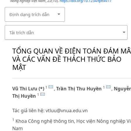
Nông nghiệp Việt Nam
,
22
(10).
https://doi.org/10.1234/tptt4v77
Định dạng trích dẫn
Tải trích dẫn
TỔNG QUAN VỀ ĐIỆN TOÁN ĐÁM MÂ
VÀ CÁC VẤN ĐỀ THÁCH THỨC BẢO
MẬT
1
1
Vũ Thi Lưu (*)
,
Trần Thị Thu Huyền
,
Nguyễ
1
Thị Huyền
Tác giả liên hệ:
vtluu@vnua.edu.vn
1
Khoa Công nghệ thông tin, Học viện Nông nghiệp Vi
Nam