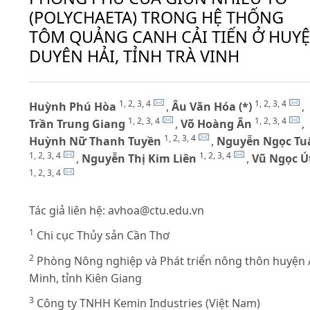
(POLYCHAETA) TRONG HỆ THỐNG
TÔM QUẢNG CANH CẢI TIẾN Ở HUY
DUYÊN HẢI, TỈNH TRÀ VINH
1, 2, 3, 4
1, 2, 3, 4
Huỳnh Phú Hòa
,
Âu Văn Hóa (*)
,
1, 2, 3, 4
1, 2, 3, 4
Trần Trung Giang
,
Võ Hoàng Ân
,
1, 2, 3, 4
Huỳnh Nữ Thanh Tuyền
,
Nguyễn Ngọc Tu
1, 2, 3, 4
1, 2, 3, 4
,
Nguyễn Thị Kim Liên
,
Vũ Ngọc Ú
1, 2, 3, 4
Tác giả liên hệ:
avhoa@ctu.edu.vn
1
Chi cục Thủy sản Cần Thơ
2
Phòng Nông nghiệp và Phát triển nông thôn huyện
Minh, tỉnh Kiên Giang
3
Công ty TNHH Kemin Industries (Việt Nam)