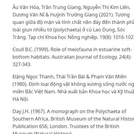
Âu Văn Hóa, Trần Trung Giang, Nguyễn Thị Kim Liên,
Dương Văn Nỉ & Huỳnh Trường Giang (2021). Tương
quan giữa độ mặn và tính chất nền đáy đến thành ph
loài giun nhiều tơ (polychaeta) ở cù Lao Dung, Sóc
Trăng. Tạp chí Khoa học Nông nghiệp. 19(8): 1016-102
Coull B.C. (1999). Role of meiofauna in estuarine soft‐
bottom habitats. Australian Journal of Ecology. 24(4):
327-343.
Đặng Ngọc Thanh, Thái Trần Bái & Phạm Văn Miên
(1980). Định loại động vật không xương sống nước n
miền Bắc Việt Nam. Nhà xuất bản Khoa học và Kỹ thuậ
Hà Nội.
Day J.H. (1967). A monograph on the Polychaeta of
Southern Africa. British Museum of the Natural Histo
Publication 656, London. Trustees of the British
Museum (Natural History).