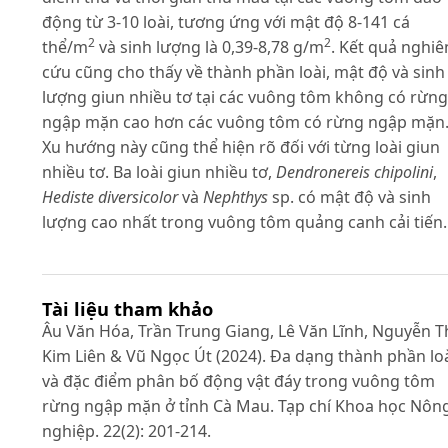
động từ 3-10 loài, tương ứng với mật độ 8-141 cá
2
2
thể/m
và sinh lượng là 0,39-8,78 g/m
. Kết quả nghiê
cứu cũng cho thấy về thành phần loài, mật độ và sinh
lượng giun nhiều tơ tại các vuông tôm không có rừng
ngập mặn cao hơn các vuông tôm có rừng ngập mặn
Xu hướng này cũng thể hiện rõ đối với từng loài giun
nhiều tơ. Ba loài giun nhiều tơ,
Dendronereis chipolini
,
Hediste diversicolor
và
Nephthys
sp. có mật độ và sinh
lượng cao nhất trong vuông tôm quảng canh cải tiến.
Tài liệu tham khảo
Âu Văn Hóa, Trần Trung Giang, Lê Văn Lĩnh, Nguyễn T
Kim Liên & Vũ Ngọc Út (2024). Đa dạng thành phần lo
và đặc điểm phân bố động vật đáy trong vuông tôm
rừng ngập mặn ở tỉnh Cà Mau. Tạp chí Khoa học Nôn
nghiệp. 22(2): 201-214.