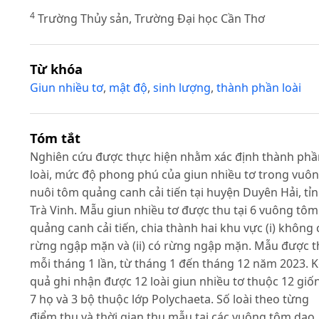
4
Trường Thủy sản, Trường Đại học Cần Thơ
Từ khóa
Giun nhiều tơ
,
mật độ
,
sinh lượng
,
thành phần loài
Tóm tắt
Nghiên cứu được thực hiện nhằm xác định thành phầ
loài, mức độ phong phú của giun nhiều tơ trong vuô
nuôi tôm quảng canh cải tiến tại huyện Duyên Hải, tỉ
Trà Vinh. Mẫu giun nhiều tơ được thu tại 6 vuông tôm
quảng canh cải tiến, chia thành hai khu vực (i) không 
rừng ngập mặn và (ii) có rừng ngập mặn. Mẫu được t
mỗi tháng 1 lần, từ tháng 1 đến tháng 12 năm 2023. K
quả ghi nhận được 12 loài giun nhiều tơ thuộc 12 giố
7 họ và 3 bộ thuộc lớp Polychaeta. Số loài theo từng
điểm thu và thời gian thu mẫu tại các vuông tôm dao