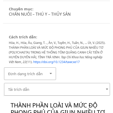
Chuyên mục:
CHĂN NUÔI – THÚ Y – THỦY SẢN
Cách trích dẫn:
Hòa, H., Hóa, Âu, Giang, T. ., Ân, V., Tuyền, H., Tuấn, N., … Út, V. (2025).
THÀNH PHẦN LOÀI VÀ MỨC ĐỘ PHONG PHÚ CỦA GIUN NHIỀU TƠ
(POLYCHAETA) TRONG HỆ THỐNG TÔM QUẢNG CANH CẢI TIẾN Ở
HUYỆN DUYÊN HẢI, TỈNH TRÀ VINH.
Tạp Chí Khoa học Nông nghiệp
Việt Nam
,
22
(11).
https://doi.org/10.1234/tawcxe17
Định dạng trích dẫn
Tải trích dẫn
THÀNH PHẦN LOÀI VÀ MỨC ĐỘ
PHONG PHÚ CỦA GIUN NHIỀU TƠ