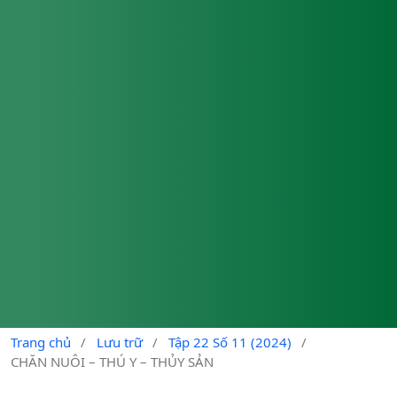
Trang chủ
/
Lưu trữ
/
Tập 22 Số 11 (2024)
/
CHĂN NUÔI – THÚ Y – THỦY SẢN