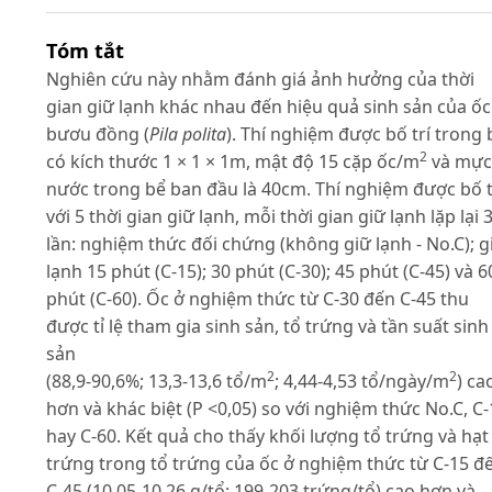
Tóm tắt
Nghiên cứu này nhằm đánh giá ảnh hưởng của thời
gian giữ lạnh khác nhau đến hiệu quả sinh sản của ốc
bươu đồng (
Pila polita
). Thí nghiệm được bố trí trong 
2
có kích thước 1 × 1 × 1m, mật độ 15 cặp ốc/m
và mực
nước trong bể ban đầu là 40cm. Thí nghiệm được bố t
với 5 thời gian giữ lạnh, mỗi thời gian giữ lạnh lặp lại 
lần: nghiệm thức đối chứng (không giữ lạnh - No.C); g
lạnh 15 phút (C-15); 30 phút (C-30); 45 phút (C-45) và 6
phút (C-60). Ốc ở nghiệm thức từ C-30 đến C-45 thu
được tỉ lệ tham gia sinh sản, tổ trứng và tần suất sinh
sản
2
2
(88,9-90,6%; 13,3-13,6 tổ/m
; 4,44-4,53 tổ/ngày/m
) ca
hơn và khác biệt (P <0,05) so với nghiệm thức No.C, C-
hay C-60. Kết quả cho thấy khối lượng tổ trứng và hạt
trứng trong tổ trứng của ốc ở nghiệm thức từ C-15 đ
C-45 (10,05-10,26 g/tổ; 199-203 trứng/tổ) cao hơn và