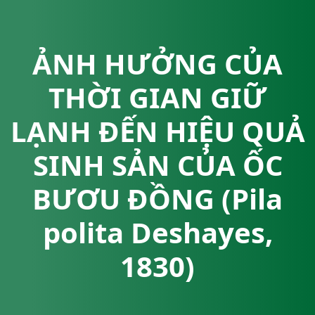
ẢNH HƯỞNG CỦA
THỜI GIAN GIỮ
LẠNH ĐẾN HIỆU QUẢ
SINH SẢN CỦA ỐC
BƯƠU ĐỒNG (Pila
polita Deshayes,
1830)