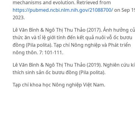
mechanisms and evolution. Retrieved from
https://pubmed.ncbi.nlm.nih.gov/21088700/
on Sep 1
2023.
Lê Văn Bình & Ngô Thị Thu Thảo (2017). Ảnh hưởng c
thức ăn và tỉ lệ giới tính đến kết quả nuôi vỗ ốc bươu
đồng (Pila polita). Tạp chí Nông nghiệp và Phát triển
nông thôn. 7: 101-111.
Lê Văn Bình & Ngô Thị Thu Thảo (2019). Nghiên cứu k
thích sinh sản ốc bươu đồng (Pila polita).
Tạp chí khoa học Nông nghiệp Việt Nam.
(5): 360-370.
Lê Văn Bình & Ngô Thị Thu Thảo (2020). Đặc điểm phá
triển tuyến sinh dục và chu kỳ sinh sản của ốc bươu
đồng (Pila polita) phân bố ở một số tỉnh đồng bằng
sông Cửu Long. Tạp chí Khoa học Nông nghiệp Việt