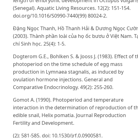
length of embryonic development in Octopus vulgari
(Senegal). Aquatic Living Resources. 12(2): 151-154.
doi.org/10.1016/S0990-7440(99) 80024-2.
Đặng Ngọc Thanh, Hồ Thanh Hải & Dương Ngọc Cườ
(2003). Thành phần loài của họ ốc bươu ở Việt Nam. T
chí Sinh học. 25(4): 1-5.
Dogterom G.E., Bohlken S. & Jooss J. (1983). Effect of 
photoperiod on the time schedule of egg mass
production in Lymnaea stagnalis, as induced by
ovulation hormone injections. General and
Comparative Endocrinology. 49(2): 255-260.
Gomot A. (1990). Photoperiod and temperature
interaction in the determination of reproduction of t
edible snail, Helix pomatia. Journal Reproduction
Fertility and Development.
(2): 581-585. doi: 10.1530/jrf.0.0900581.