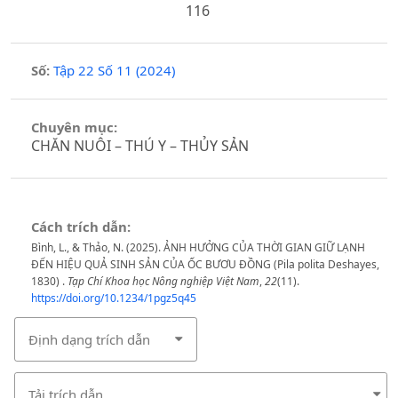
116
Số:
Tập 22 Số 11 (2024)
Chuyên mục:
CHĂN NUÔI – THÚ Y – THỦY SẢN
Cách trích dẫn:
Bình, L., & Thảo, N. (2025). ẢNH HƯỞNG CỦA THỜI GIAN GIỮ LẠNH
ĐẾN HIỆU QUẢ SINH SẢN CỦA ỐC BƯƠU ĐỒNG (Pila polita Deshayes,
1830) .
Tạp Chí Khoa học Nông nghiệp Việt Nam
,
22
(11).
https://doi.org/10.1234/1pgz5q45
Định dạng trích dẫn
Tải trích dẫn