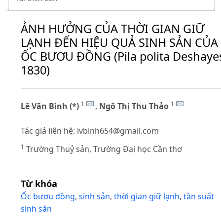
ẢNH HƯỞNG CỦA THỜI GIAN GIỮ
LẠNH ĐẾN HIỆU QUẢ SINH SẢN CỦA
ỐC BƯƠU ĐỒNG (Pila polita Deshaye
1830)
1
1
Lê Văn Bình (*)
,
Ngô Thị Thu Thảo
Tác giả liên hệ:
lvbinh654@gmail.com
1
Trường Thuỷ sản, Trường Đại học Cần thơ
Từ khóa
Ốc bươu đồng
,
sinh sản
,
thời gian giữ lạnh
,
tần suất
sinh sản