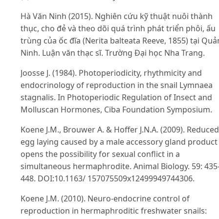
Hà Văn Ninh (2015). Nghiên cứu kỹ thuật nuôi thành
thục, cho đẻ và theo dõi quá trình phát triển phôi, ấu
trùng của ốc đĩa (Nerita balteata Reeve, 1855) tại Qu
Ninh. Luận văn thạc sĩ. Trường Đại học Nha Trang.
Joosse J. (1984). Photoperiodicity, rhythmicity and
endocrinology of reproduction in the snail Lymnaea
stagnalis. In Photoperiodic Regulation of Insect and
Molluscan Hormones, Ciba Foundation Symposium.
Koene J.M., Brouwer A. & Hoffer J.N.A. (2009). Reduced
egg laying caused by a male accessory gland product
opens the possibility for sexual conflict in a
simultaneous hermaphrodite. Animal Biology. 59: 435
448. DOI:10.1163/ 157075509x12499949744306.
Koene J.M. (2010). Neuro-endocrine control of
reproduction in hermaphroditic freshwater snails: