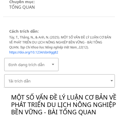
Chuyên mục:
TỔNG QUAN
Cách trích dẫn:
Túy, T., Thắng, N., & Anh, N. (2025). MỘT SỐ VẤN ĐỀ LÝ LUẬN CƠ BẢN
VỀ PHÁT TRIỂN DU LỊCH NÔNG NGHIỆP BỀN VỮNG - BÀI TỔNG
QUAN.
Tạp Chí Khoa học Nông nghiệp Việt Nam
,
22
(12).
https://doi.org/10.1234/sbn9gg82
Định dạng trích dẫn
Tải trích dẫn
MỘT SỐ VẤN ĐỀ LÝ LUẬN CƠ BẢN VỀ
PHÁT TRIỂN DU LỊCH NÔNG NGHIỆP
BỀN VỮNG - BÀI TỔNG QUAN