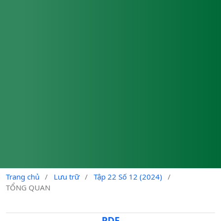
Trang chủ
/
Lưu trữ
/
Tập 22 Số 12 (2024)
/
TỔNG QUAN
PDF