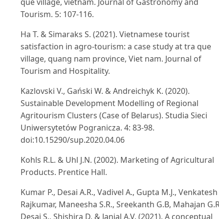
que village, vietnam. Journal of Gastronomy and
Tourism. 5: 107-116.
Ha T. & Simaraks S. (2021). Vietnamese tourist
satisfaction in agro-tourism: a case study at tra que
village, quang nam province, Viet nam. Journal of
Tourism and Hospitality.
Kazlovski V., Gański W. & Andreichyk K. (2020).
Sustainable Development Modelling of Regional
Agritourism Clusters (Case of Belarus). Studia Sieci
Uniwersytetów Pogranicza. 4: 83-98.
doi:10.15290/sup.2020.04.06
Kohls R.L. & Uhl J.N. (2002). Marketing of Agricultural
Products. Prentice Hall.
Kumar P., Desai A.R., Vadivel A., Gupta M.J., Venkatesh 
Rajkumar, Maneesha S.R., Sreekanth G.B, Mahajan G.R
Desai S., Shishira D. & Janjal A.V. (2021). A conceptual