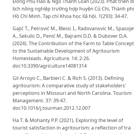
Đồng Phú Hảo & Ngô Thanh Loan (2023). Phát triển d
lịch nông nghiệp trường hợp huyện Củ Chi, Thành ph
Hồ Chí Minh. Tạp chí Khoa học Xã hội. 1(293): 34-47.
Gajić T., Petrović M., Blesic I., Radovanovic M., Spasoje
A., Sekulic D., Penić M., Bajrami D.D. & Dubover D.A.
(2024). The Contribution of the Farm to Table Concept
to the Sustainable Development of Agritourism
Homesteads. Agriculture. 14: 2-26.
doi:10.3390/agriculture14081314
Gil Arroyo C., Barbieri C. & Rich S. (2013). Defining
agritourism: A comparative study of stakeholders'
perceptions in Missouri and North Carolina. Tourism
Management. 37: 39-47.
doi:10.1016/j.tourman.2012.12.007
Ha T. & Mohanty P.P. (2021). Exploring the level of
tourist satisfaction in agritourism: a reflection of tra