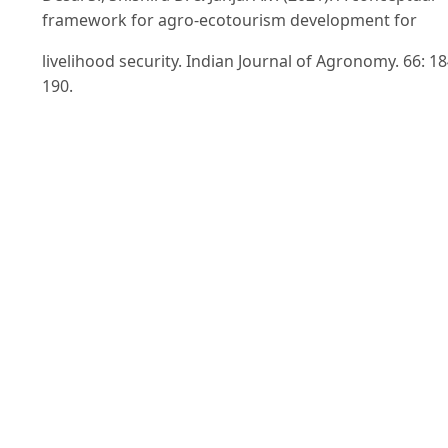
framework for agro-ecotourism development for
livelihood security. Indian Journal of Agronomy. 66: 18
190.
Le T.H., Wu H.C., Huang W.-S., Liou G.-B., Huang C.-C. &
Hsieh C.-M. (2021). Determinants of tourists’ intentio
to agrotourism in vietnam from perspectives of Value
Belief - Norm theory. Journal of Travel & Tourism
Marketing. 38(9): 881-899.
doi:10.1080/10548408.2021.1985040
Lynch J., Cain M., Frame D. & Pierrehumbert R. (2021).
Agriculture's Contribution to Climate Change and Rol
in Mitigation Is Distinct From Predominantly Fossil C
- Emitting Sectors. 4. doi:10.3389/fsufs.2020.518039
Madhu Babu K. & Ahire L. (2021). Agritourism emergi
livelihood option to enhance farmer's income in india