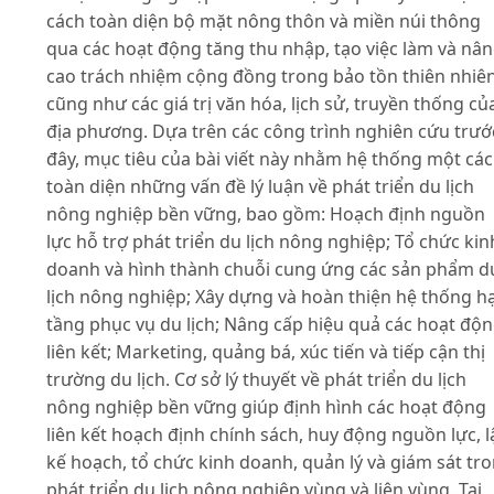
cách toàn diện bộ mặt nông thôn và miền núi thông
qua các hoạt động tăng thu nhập, tạo việc làm và nâ
cao trách nhiệm cộng đồng trong bảo tồn thiên nhiê
cũng như các giá trị văn hóa, lịch sử, truyền thống củ
địa phương. Dựa trên các công trình nghiên cứu trướ
đây, mục tiêu của bài viết này nhằm hệ thống một cá
toàn diện những vấn đề lý luận về phát triển du lịch
nông nghiệp bền vững, bao gồm: Hoạch định nguồn
lực hỗ trợ phát triển du lịch nông nghiệp; Tổ chức kin
doanh và hình thành chuỗi cung ứng các sản phẩm d
lịch nông nghiệp; Xây dựng và hoàn thiện hệ thống h
tầng phục vụ du lịch; Nâng cấp hiệu quả các hoạt độ
liên kết; Marketing, quảng bá, xúc tiến và tiếp cận thị
trường du lịch. Cơ sở lý thuyết về phát triển du lịch
nông nghiệp bền vững giúp định hình các hoạt động
liên kết hoạch định chính sách, huy động nguồn lực, l
kế hoạch, tổ chức kinh doanh, quản lý và giám sát tr
phát triển du lịch nông nghiệp vùng và liên vùng. Tại