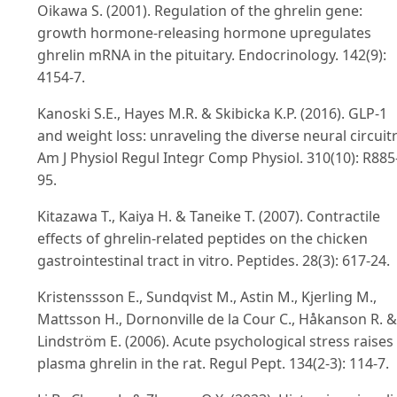
Oikawa S. (2001). Regulation of the ghrelin gene:
growth hormone-releasing hormone upregulates
ghrelin mRNA in the pituitary. Endocrinology. 142(9):
4154-7.
Kanoski S.E., Hayes M.R. & Skibicka K.P. (2016). GLP-1
and weight loss: unraveling the diverse neural circuitr
Am J Physiol Regul Integr Comp Physiol. 310(10): R885
95.
Kitazawa T., Kaiya H. & Taneike T. (2007). Contractile
effects of ghrelin-related peptides on the chicken
gastrointestinal tract in vitro. Peptides. 28(3): 617-24.
Kristenssson E., Sundqvist M., Astin M., Kjerling M.,
Mattsson H., Dornonville de la Cour C., Håkanson R. &
Lindström E. (2006). Acute psychological stress raises
plasma ghrelin in the rat. Regul Pept. 134(2-3): 114-7.