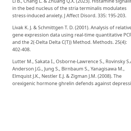
Li B., Chang L. & Zhuang Q.X. (2023). Histamine signal
in the bed nucleus of the stria terminalis modulates
stress-induced anxiety. J Affect Disord. 335: 195-203.
Livak K. J. & Schmittgen T. D. (2001). Analysis of relativ
gene expression data using real-time quantitative PC
and the 2(-Delta Delta C(T)) Method. Methods. 25(4):
402-408.
Lutter M., Sakata I., Osborne-Lawrence S., Rovinsky S.
Anderson J.G., Jung S., Birnbaum S., Yanagisawa M.,
Elmquist J.K., Nestler E.J. & Zigman J.M. (2008). The
orexigenic hormone ghrelin defends against depress
symptoms of chronic stress. Nat Neurosci. 11(7): 752-
Mani B.K., Osborne-Lawrence S., Mequinion M.,
Lawrence S., Gautron L., Andrews Z.B. & Zigman J. M.
(2017). The role of ghrelin-responsive mediobasal
hypothalamic neurons in mediating feeding respons