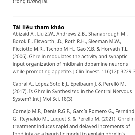
trong tương lai.
Tài liệu tham khảo
Abizaid A., Liu Z.W., Andrews Z.B., Shanabrough M.,
Borok E., Elsworth J.D., Roth R.H., Sleeman M.W.,
Picciotto M.R., Tschöp M H., Gao X.B. & Horvath T.L.
(2006). Ghrelin modulates the activity and synaptic
input organization of midbrain dopamine neurons
while promoting appetite. J Clin Invest. 116(12): 3229-
Cabral A., López Soto E.J., Epelbaum J. & Perelló M.
(2017). Is Ghrelin Synthesized in the Central Nervous
System? Int J Mol Sci. 18(3).
Cornejo M.P., Denis R.G.P., García Romero G., Fernánd
G., Reynaldo M., Luquet S. & Perello M. (2021). Ghrelin
treatment induces rapid and delayed increments of
food intake: a heuristic model to explain ghrelin’s