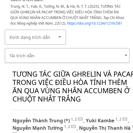
Trung, N. T., Yuki, K., Tường, N. M., & Hà, N. T. T. (2025). TƯƠNG TÁC
GIỮA GHRELIN VÀ PACAP TRONG VIỆC ĐIỀU HÒA TÍNH THÈM ĂN
QUA VÙNG NHÂN ACCUMBEN Ở CHUỘT NHẮT TRẮNG.
Tạp Chí Khoa
học Nông nghiệp Việt Nam
,
22
(12).
https://doi.org/10.1234/121hc581
Định dạng trích dẫn
Tải trích dẫn
TƯƠNG TÁC GIỮA GHRELIN VÀ PACA
TRONG VIỆC ĐIỀU HÒA TÍNH THÈM
ĂN QUA VÙNG NHÂN ACCUMBEN Ở
CHUỘT NHẮT TRẮNG
1, 2
1, 2
Nguyễn Thành Trung (*)
,
Yuki Kambe
,
1, 2
Nguyễn Mạnh Tường
,
Nguyễn Thị Thanh Hà