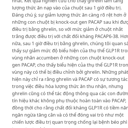
nhắt. Kết quả nghiên cứu cho thấy ghrelin làm tăng
lượng thức ăn nạp vào của chuột sau 1 giờ điều trị.
Đáng chú ý, sự giảm lượng thức ăn càng rõ rệt hơn ở
những con chuột bị knock-out gen PACAP sau khi đư
điều trị bằng ghrelin, so với mức giảm ở chuột nhắt
trắng được điều trị với chất đối kháng PACAP6-38. Hơ
nữa, sau 1 giờ điều trị bằng ghrelin, chúng tôi quan s
thấy sự giảm mức độ biểu hiện của thụ thể GLP1R tr
vùng nhân accumben ở những con chuột knock-out
gen PACAP, cho thấy biểu hiện của thụ thể GLP1R tro
vùng này có thể bị điều chỉnh bởi ghrelin. Những phá
hiện này chỉ ra rằng ghrelin và PACAP có sự tương tác
trong việc điều hòa lượng thức ăn thu nhận, nhưng
ghrelin cũng có thể tác động thông qua các con đườ
tín hiệu khác không phụ thuộc hoàn toàn vào PACAP,
đồng thời cho rằng chất đối kháng GLP1R có tiềm nă
ngăn ngừa tăng cân và có thể đóng vai trò như một
chiến lược điều trị quan trọng chống lại bệnh béo phì