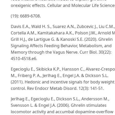
orexigenic effects. Cellular and Molecular Life Science
(19): 6689-6708.
Davis E.A., Wald H. S., Suarez A.N., Zubcevic J., Liu C.M.,
Cortella A.M., Kamitakahara A.K., Polson J.W., Arnold M
Grill H.J., de Lartigue G. & Kanoski S.E. (2020). Ghrelin
Signaling Affects Feeding Behavior, Metabolism, and
Memory through the Vagus Nerve. Curr Biol. 30(22):
4510-4518.e6.
Egecioglu E., Skibicka K.P., Hansson C., Alvarez-Crespo
M., Friberg P. A., Jerlhag E., Engel J.A. & Dickson S.L.
(2011). Hedonic and incentive signals for body weight
control. Rev Endocr Metab Disord. 12(3): 141-51.
Jerlhag E., Egecioglu E., Dickson S.L., Andersson M.,
Svensson L. & Engel J.A. (2006). Ghrelin stimulates
locomotor activity and accumbal dopamine-overflow