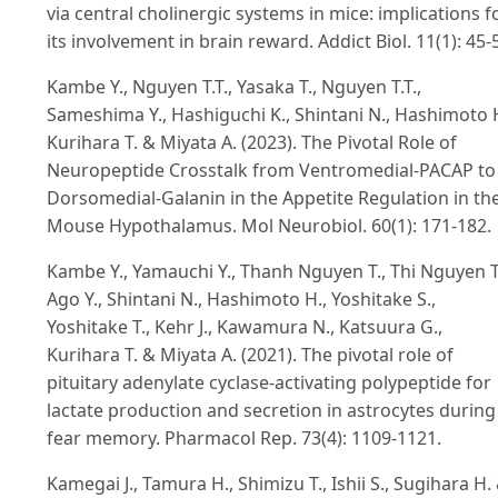
via central cholinergic systems in mice: implications f
its involvement in brain reward. Addict Biol. 11(1): 45-
Kambe Y., Nguyen T.T., Yasaka T., Nguyen T.T.,
Sameshima Y., Hashiguchi K., Shintani N., Hashimoto H
Kurihara T. & Miyata A. (2023). The Pivotal Role of
Neuropeptide Crosstalk from Ventromedial-PACAP to
Dorsomedial-Galanin in the Appetite Regulation in th
Mouse Hypothalamus. Mol Neurobiol. 60(1): 171-182.
Kambe Y., Yamauchi Y., Thanh Nguyen T., Thi Nguyen T
Ago Y., Shintani N., Hashimoto H., Yoshitake S.,
Yoshitake T., Kehr J., Kawamura N., Katsuura G.,
Kurihara T. & Miyata A. (2021). The pivotal role of
pituitary adenylate cyclase-activating polypeptide for
lactate production and secretion in astrocytes during
fear memory. Pharmacol Rep. 73(4): 1109-1121.
Kamegai J., Tamura H., Shimizu T., Ishii S., Sugihara H.