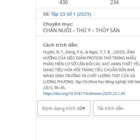
430
234
Số:
Tập 23 Số 1 (2025)
Chuyên mục:
CHĂN NUÔI – THÚ Y – THỦY SẢN
Cách trích dẫn:
Huyền, N. T., Đăng, P. K., & Ngọc, T. T. B. . (2025). ẢNH
HƯỞNG CỦA VIỆC GIẢM PROTEIN THÔ TRONG KHẨU
PHẦN TRÊN CƠ SỞ CÂN ĐỐI CÁC AXIT AMIN THIẾT YẾ
DẠNG TIÊU HÓA HỒI TRÀNG TIÊU CHUẨN ĐẾN KHẢ
NĂNG SINH TRƯỞNG VÀ CHẤT LƯỢNG THỊT CỦA GÀ
LƯƠNG PHƯỢNG.
Tạp Chí Khoa học Nông nghiệp Việt N
23
(1), 36–45.
https://doi.org/10.31817/tckhnnvn.2025.23.1.05
Định dạng trích dẫn
Tải trích dẫn