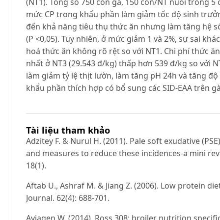
(NT1). Tổng số 750 con gà, 150 con/NT nuôi trong 5 ô
mức CP trong khẩu phần làm giảm tốc độ sinh trưở
đến khả năng tiêu thụ thức ăn nhưng làm tăng hệ s
(P <0,05). Tuy nhiên, ở mức giảm 1 và 2%, sự sai khá
hoá thức ăn không rõ rệt so với NT1. Chi phí thức ăn
nhất ở NT3 (29.543 đ/kg) thấp hơn 539 đ/kg so với 
làm giảm tỷ lệ thịt lườn, làm tăng pH 24h và tăng độ
khẩu phần thích hợp có bổ sung các SID-EAA trên g
Tài liệu tham khảo
Adzitey F. & Nurul H. (2011). Pale soft exudative (PS
and measures to reduce these incidences-a mini revi
18(1).
Aftab U., Ashraf M. & Jiang Z. (2006). Low protein die
Journal. 62(4): 688-701.
Aviagen W. (2014). Ross 308: broiler nutrition specific