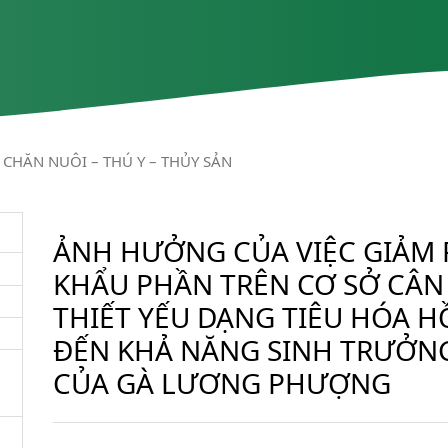
CHĂN NUÔI – THÚ Y – THỦY SẢN
ẢNH HƯỞNG CỦA VIỆC GIẢM
KHẨU PHẦN TRÊN CƠ SỞ CÂN 
THIẾT YẾU DẠNG TIÊU HÓA H
ĐẾN KHẢ NĂNG SINH TRƯỞNG
CỦA GÀ LƯƠNG PHƯỢNG