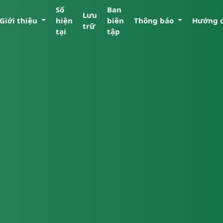
Số
Ban
Lưu
Giới thiệu
hiện
biên
Thông báo
Hướng 
trữ
tại
tập