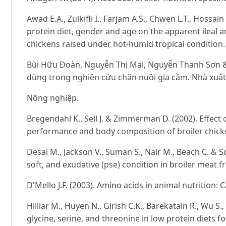
Awad E.A., Zulkifli I., Farjam A.S., Chwen L.T., Hossain
protein diet, gender and age on the apparent ileal ami
chickens raised under hot-humid tropical condition. I
Bùi Hữu Đoàn, Nguyễn Thị Mai, Nguyễn Thanh Sơn & 
dùng trong nghiên cứu chăn nuôi gia cầm. Nhà xuấ
Nông nghiệp.
Bregendahl K., Sell J. & Zimmerman D. (2002). Effect
performance and body composition of broiler chicks.
Desai M., Jackson V., Suman S., Nair M., Beach C. & Sc
soft, and exudative (pse) condition in broiler meat 
D'Mello J.F. (2003). Amino acids in animal nutrition: 
Hilliar M., Huyen N., Girish C.K., Barekatain R., Wu S
glycine, serine, and threonine in low protein diets f