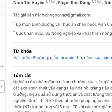
1, 2
1, 2
Ninh Thị Huyền
,
Phạm Kim Đăng
,
Trần
Tác giả liên hệ:
bichngocnias@gmail.com
1
Bộ môn Dinh dưỡng và Thức ăn chăn nuôi, Viện Ch
2
Cục Chăn nuôi, Bộ Nông nghiệp và Phát triển nông
Từ khóa
U
Gà Lương Phượng
,
giảm protein thô
,
năng suất sin
am
,
Tóm tắt
Nghiên cứu nhằm đánh giá ảnh hưởng của việc giảm
các axit amin thiết yếu dạng tiêu hóa hồi tràng tiêu
trưởng, hiệu quả sử dụng thức ăn và chất lượng thịt
nghiệm được thiết kế theo phương pháp ngẫu nhiên
thức (NT) tương ứng với 5 mức CP với các mức giảm