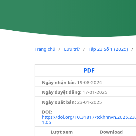
Trang chủ
/
Lưu trữ
/
Tập 23 Số 1 (2025)
/
PDF
Ngày nhận bài:
19-08-2024
Ngày duyệt đăng:
17-01-2025
Ngày xuất bản:
23-01-2025
DOI:
https://doi.org/10.31817/tckhnnvn.2025.23.
1.05
Lượt xem
Download