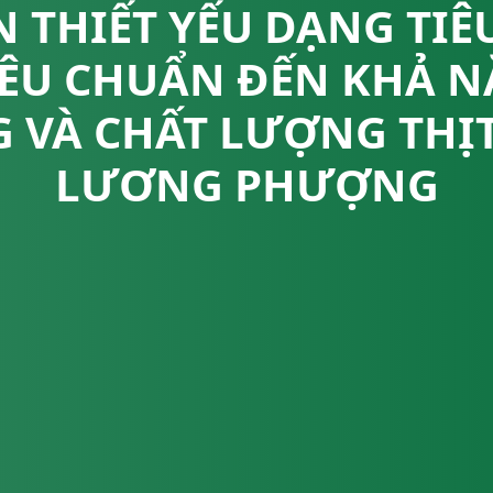
N THIẾT YẾU DẠNG TIÊ
IÊU CHUẨN ĐẾN KHẢ N
 VÀ CHẤT LƯỢNG THỊT
LƯƠNG PHƯỢNG