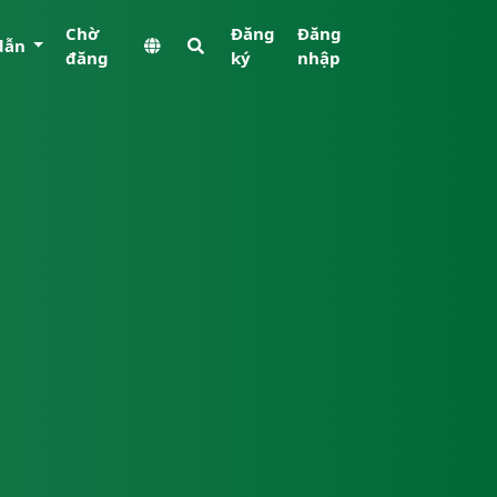
Chờ
Đăng
Đăng
dẫn
đăng
ký
nhập