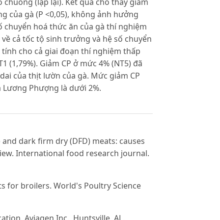
 chuồng (lặp lại). Kết quả cho thấy giảm
ng của gà (P <0,05), không ảnh hưởng
ố chuyển hoá thức ăn của gà thí nghiệm
c về cả tốc tộ sinh trưởng và hệ số chuyển
 tính cho cả giai đoạn thí nghiệm thấp
NT1 (1,79%). Giảm CP ở mức 4% (NT5) đã
 dai của thịt lườn của gà. Mức giảm CP
à Lương Phượng là dưới 2%.
E) and dark firm dry (DFD) meats: causes
ew. International food research journal.
ts for broilers. World's Poultry Science
ation. Aviagen Inc., Huntsville, AL.