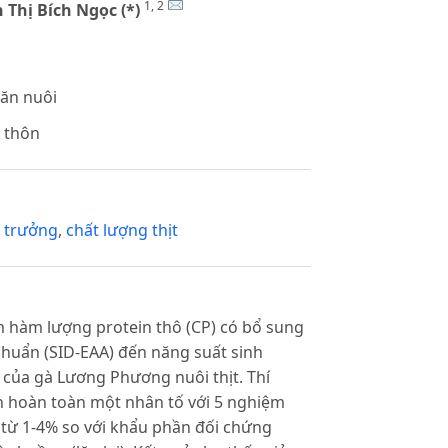
1, 2
 Thị Bích Ngọc (*)
ăn nuôi
 thôn
h trưởng
,
chất lượng thịt
 hàm lượng protein thô (CP) có bổ sung
 chuẩn (SID-EAA) đến năng suất sinh
 của gà Lương Phương nuôi thịt. Thí
 hoàn toàn một nhân tố với 5 nghiệm
 từ 1-4% so với khẩu phần đối chứng