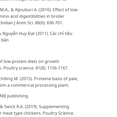
 M.A., & Aljoubori A. (2016). Effect of low-
no acid digestibilities in broiler
ndian J Anim Sci. 86(6): 696-701.
Nguyễn Huy Đạt (2011). Các chỉ tiêu
t bản
 of low-protein diets on growth
 Poultry science. 81(8): 1156-1167.
hilling M. (2015). Proteme basis of pale,
from a commerical processing plant.
CABI publishing.
., & Swick R.A. (2019). Supplementing
or meat type chickens. Poultry Science.