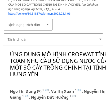
DỤNG MÔ HÌNH CROPWAT TÍNH TOÁN NHU CẦU SỬ DỤNG NƯỚC
CỦA MỘT SỐ CÂY TRỒNG CHÍNH TẠI TỈNH HƯNG YÊN.
Tạp Chí Khoa
học Nông nghiệp Việt Nam
,
23
(1), 46–54.
https://doi.org/10.31817/tckhnnvn.2025.23.1.06
Định dạng trích dẫn
Tải trích dẫn
ỨNG DỤNG MÔ HÌNH CROPWAT TÍN
TOÁN NHU CẦU SỬ DỤNG NƯỚC CỦ
MỘT SỐ CÂY TRỒNG CHÍNH TẠI TỈNH
HƯNG YÊN
1
1
Ngô Thị Dung (*)
,
Vũ Thị Xuân
,
Nguyễn Thị
1
1
Giang
,
Nguyễn Đức Hưởng