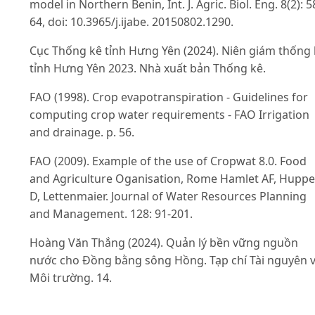
model in Northern Benin, Int. J. Agric. Biol. Eng. 8(2): 5
64, doi: 10.3965/j.ijabe. 20150802.1290.
Cục Thống kê tỉnh Hưng Yên (2024). Niên giám thống
tỉnh Hưng Yên 2023. Nhà xuất bản Thống kê.
FAO (1998). Crop evapotranspiration - Guidelines for
computing crop water requirements - FAO Irrigation
and drainage. p. 56.
FAO (2009). Example of the use of Cropwat 8.0. Food
and Agriculture Oganisation, Rome Hamlet AF, Huppe
D, Lettenmaier. Journal of Water Resources Planning
and Management. 128: 91-201.
Hoàng Văn Thắng (2024). Quản lý bền vững nguồn
nước cho Đồng bằng sông Hồng. Tạp chí Tài nguyên 
Môi trường. 14.
Ngo Thi Dung, Nguyen Van Dzung & Hoang Thai Dai