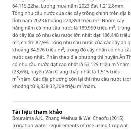
64.115,22ha. Lượng mưa năm 2023 đạt 1.212,8mm.
Tổng nhu cầu nước của các cây trồng chính trên địa 
3
tỉnh năm 2023 khoảng 224,894 triệu m
. Nhóm cây
3
hằng năm có nhu cầu nước là 189,959 triệu m
, trong
đó cây lúa có nhu cầu nước lớn nhất đạt 186,448 triệu
3
m
, chiếm 82,9%. Tổng nhu cầu nước của các cây ăn 
3
khoảng 34,976 triệu m
, trong đó cây nhãn có nhu cầ
nước cao nhất. Phân theo địa phương thì huyện Ân Th
3
có nhu cầu nước đạt cao nhất là 53,129 triệu m
/năm
(23,6%), huyện Văn Giang thấp nhất là 1,515 triệu
3
m
/năm. Các địa phương còn lại thì nhu cầu nước tro
3
khoảng từ 9,838-32,209 triệu m
/năm.
Tài liệu tham khảo
Bouraima A.K., Zhang Weihua & Wei Chaofu (2015).
Irrigation water requirements of rice using Cropwat