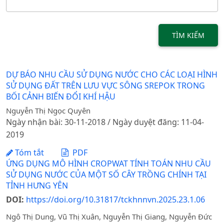
TÌM KIẾM
DỰ BÁO NHU CẦU SỬ DỤNG NƯỚC CHO CÁC LOẠI HÌNH
SỬ DỤNG ĐẤT TRÊN LƯU VỰC SÔNG SREPOK TRONG
BỐI CẢNH BIẾN ĐỔI KHÍ HẬU
Nguyễn Thị Ngọc Quyên
Ngày nhận bài: 30-11-2018 / Ngày duyệt đăng: 11-04-
2019
Tóm tắt
PDF
ỨNG DỤNG MÔ HÌNH CROPWAT TÍNH TOÁN NHU CẦU
SỬ DỤNG NƯỚC CỦA MỘT SỐ CÂY TRỒNG CHÍNH TẠI
TỈNH HƯNG YÊN
DOI:
https://doi.org/10.31817/tckhnnvn.2025.23.1.06
Ngô Thị Dung, Vũ Thị Xuân, Nguyễn Thị Giang, Nguyễn Đức