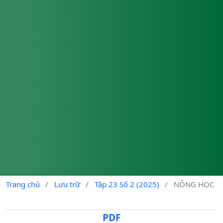
Trang chủ
/
Lưu trữ
/
Tập 23 Số 2 (2025)
/
NÔNG HỌC
PDF