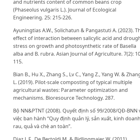
and nutrients content of common beans crop
(Phaseolus vulgaris L.). Journal of Ecological
Engineering. 25: 215-226.
Ayuningtias A.W., Solichatun & Pangastuti A. (2023). T
effect of interaction between salicylic acid and droug
stress on growth and photosynthetic rate of Basella
alba and B. rubra. Asian Journal of Agriculture. 7(2): 1
115.
Bian B., Hu X., Zhang S., Lv C., Yang Z., Yang W. & Zhan
L. (2019). Pilot-scale composting of typical multiple
agricultural wastes: Parameter optimization and
mechanisms. Bioresource Technology. 287.
Bộ NN&PTNT (2008). Quyết định số 99/2008/QĐ-BNN 
việc ban hành “Quy định quản lý, sản xuất, kinh doan
rau, quả và chè an toàn”.
Diaz L.F., De Bertoldi M. & Bidlingmaier W. (2011).