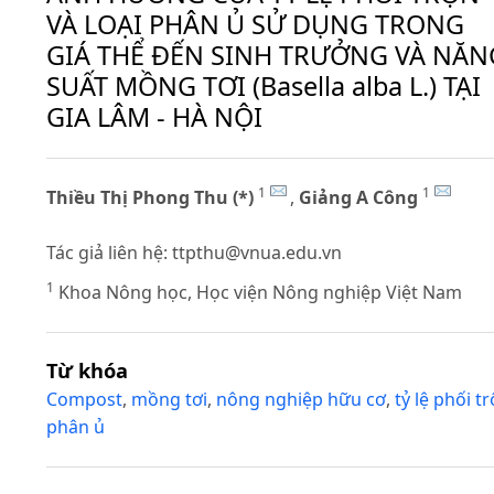
VÀ LOẠI PHÂN Ủ SỬ DỤNG TRONG
GIÁ THỂ ĐẾN SINH TRƯỞNG VÀ NĂN
SUẤT MỒNG TƠI (Basella alba L.) TẠI
GIA LÂM - HÀ NỘI
1
1
Thiều Thị Phong Thu (*)
,
Giảng A Công
Tác giả liên hệ:
ttpthu@vnua.edu.vn
1
Khoa Nông học, Học viện Nông nghiệp Việt Nam
Từ khóa
Compost
,
mồng tơi
,
nông nghiệp hữu cơ
,
tỷ lệ phối t
phân ủ