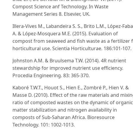
Compost Science anf Technology. In Waste
Management Series 8. Elsevier, UK.
Illera-Vives M., Labandeira S. S., Brito L.M., López-Faba
A. & López-Mosquera M.E. (2015). Evaluation of
compost from seaweed and fish waste as a fertilizer 
horticultural use. Scientia Horticulturae. 186:101-107.
Johnston A.M. & Bruulsema T.W. (2014). 4R nutrient
stewardship for improved nutrient use efficiency.
Procedia Engineering. 83: 365-370.
Kaboré T.W.T., Houot S., Hien E., Zombré P., Hien V. &
Masse D. (2010). Effect of the raw materials and mixi
ratio of composted wastes on the dynamic of organic
matter stabilization and nitrogen availability in
composts of Sub-Saharan Africa. Bioresource
Technology. 101: 1002-1013.