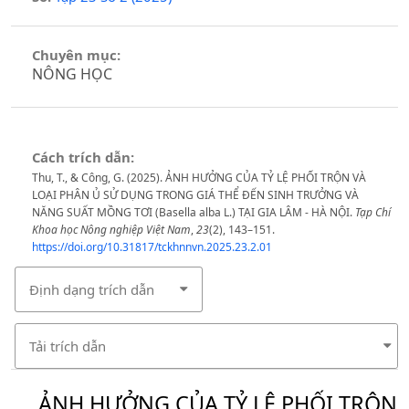
Chuyên mục:
NÔNG HỌC
Cách trích dẫn:
Thu, T., & Công, G. (2025). ẢNH HƯỞNG CỦA TỶ LỆ PHỐI TRỘN VÀ
LOẠI PHÂN Ủ SỬ DỤNG TRONG GIÁ THỂ ĐẾN SINH TRƯỞNG VÀ
NĂNG SUẤT MỒNG TƠI (Basella alba L.) TẠI GIA LÂM - HÀ NỘI.
Tạp Chí
Khoa học Nông nghiệp Việt Nam
,
23
(2), 143–151.
https://doi.org/10.31817/tckhnnvn.2025.23.2.01
Định dạng trích dẫn
Tải trích dẫn
ẢNH HƯỞNG CỦA TỶ LỆ PHỐI TRỘN