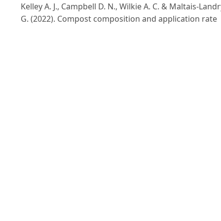
Kelley A. J., Campbell D. N., Wilkie A. C. & Maltais-Landr
G. (2022). Compost composition and application rate
have a greater impact on spinach yield and soil fertilit
benefits than feedstock origin. Horticulturae. 8(8).
Khatun R., Khan M.Z., Dey S. & Billah S.M. (2018). Effec
of vermicompost and chemical fertilizer on the grow
of yield and nutrient content of Ipomoea aquatica an
Basella alba. Journal of Agriculture and Ecology
Research International. 16(2): 1-9.
Khuyến nông Việt Nam (2012). Kỹ thuật trồng rau mồ
tơi an toàn. Truy cập từ
https://khuyennongvn.gov.vn/khoa-hoc-cong-
nghe/khcn-trong-nuoc/ky-thuat-trong-rau-mong-toi-
an-toan-5596.html
ngày 8/2/2025.
Mostafa M.R., Wael M.S., Khaulood A.H., Magdi T.A.
(2016). The effect of compost on growth and yield of