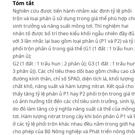
Tóm tắt
Nghiên cứu được tiến hành nhằm xác định tỷ lệ phối
trộn và loại phân ủ sử dụng trong giá thể phù hợp ch
sinh trưởng và năng suất mồng tơi. Thí nghiệm hai
nhân tố được bố trí theo kiểu khối ngẫu nhiên đầy đủ
với 3 lần nhắc lại bao gồm loại phân ủ (P1 và P2) và tỷ 
phối trộn phân ủ trong giá thể (G1 (1 đất : 1 trấu hun :
phân ủ);
G2 (1 đất : 1 trấu hun : 2 phân ủ); G3 (1 đất : 1 trấu hun
3 phân ủ)). Các chỉ tiêu theo dõi bao gồm chiều cao câ
đường kính thân, chỉ số SPAD, diện tích lá, khối lượng
chất khô, năng suất và hàm lượng nitrat. Kết quả cho
thấy tăng tỷ lệ phân ủ P1 hay P2 phối trộn trong giá t
có ảnh hưởng tốt đến các chỉ tiêu sinh trưởng, sinh lý,
do đó làm tăng có ý nghĩa năng suất cá thể của mồng
tơi. Hàm lượng nitrat trong cây khi bón phân ủ P1 và 
ở các tỷ lệ phối trộn khác nhau đều nằm trong giới h
cho phép của Bộ Nông nghiệp và Phát triển nông thô