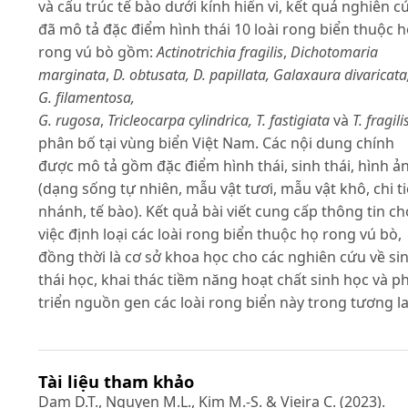
và cấu trúc tế bào dưới kính hiển vi, kết quả nghiên c
đã mô tả đặc điểm hình thái 10 loài rong biển thuộc 
rong vú bò gồm:
Actinotrichia fragilis
,
Dichotomaria
marginata
,
D. obtusata, D. papillata, Galaxaura divaricata
G. filamentosa,
G. rugosa
,
Tricleocarpa cylindrica, T. fastigiata
và
T. fragili
phân bố tại vùng biển Việt Nam. Các nội dung chính
được mô tả gồm đặc điểm hình thái, sinh thái, hình ả
(dạng sống tự nhiên, mẫu vật tươi, mẫu vật khô, chi ti
nhánh, tế bào). Kết quả bài viết cung cấp thông tin ch
việc định loại các loài rong biển thuộc họ rong vú bò,
đồng thời là cơ sở khoa học cho các nghiên cứu về si
thái học, khai thác tiềm năng hoạt chất sinh học và p
triển nguồn gen các loài rong biển này trong tương la
Tài liệu tham khảo
Dam D.T., Nguyen M.L., Kim M.-S. & Vieira C. (2023).