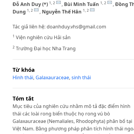
1, 2
1, 2
Đỗ Anh Duy (*)
,
Bùi Minh Tuấn
,
Đồng Th
1, 2
1, 2
Dung
,
Nguyễn Thế Hân
Tác giả liên hệ:
doanhduy.vhs@gmail.com
1
Viện nghiên cứu Hải sản
2
Trường Đại học Nha Trang
Từ khóa
Hình thái
,
Galaxauraceae
,
sinh thái
Tóm tắt
Mục tiêu của nghiên cứu nhằm mô tả đặc điểm hình
thái các loài rong biển thuộc họ rong vú bò
Galaxauraceae (Nemaliales, Rhodophyta) phân bố tại
Việt Nam. Bằng phương pháp phân tích hình thái ngo