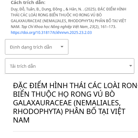
Cách trích dẫn:
Duy, Đỗ, Tuấn, B., Dung, Đồng ., & Hân, N. . (2025). ĐẶC ĐIỂM HÌNH
THÁI CÁC LOÀI RONG BIỂN THUỘC HỌ RONG VÚ BÒ
GALAXAURACEAE (NEMALIALES, RHODOPHYTA) PHÂN BỐ TẠI VIỆT
NAM.
Tạp Chí Khoa học Nông nghiệp Việt Nam
,
23
(2), 161–173.
https://doi.org/10.31817/tckhnnvn.2025.23.2.03
Định dạng trích dẫn
Tải trích dẫn
ĐẶC ĐIỂM HÌNH THÁI CÁC LOÀI RO
BIỂN THUỘC HỌ RONG VÚ BÒ
GALAXAURACEAE (NEMALIALES,
RHODOPHYTA) PHÂN BỐ TẠI VIỆT
NAM