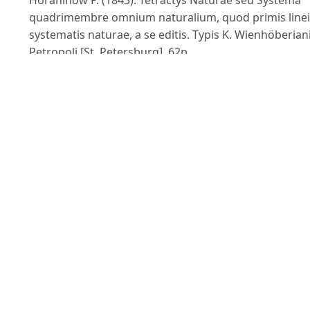
Horaninow P. (1843). Tetractys Naturae seu Systema
quadrimembre omnium naturalium, quod primis linei
systematis naturae, a se editis. Typis K. Wienhöberiani
Petropoli [St. Petersburg]. 62p.
Isao T., Huynh Q.N., Nguyen H.D., Shogo A. & Tadao Y.
(2005). The common marine plants of Southern
Vietnam. Japan Seaweed Asociation. Hoozuki-Syoseki
Inc.
Liu S.L., Lin S.M. & Wang W.L. (2013). Molecular
phylogeny of the genus Dichotomaria (Galaxauraceae
Rhodophyta) from the Indo-Pacific region, including 
new species
D. hommersandii from South Africa. European Journa
of Phycology. 48: 221-234.
Nguyễn Hữu Dinh, Huỳnh Quang Năng, Trần Ngọc Bú
& Nguyễn Văn Tiến (1993). Rong biển Việt Nam - Phần