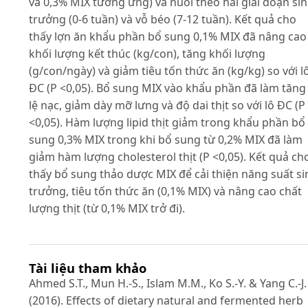
và 0,3% MIX tương ứng) và nuôi theo hai giai đoạn si
trưởng (0-6 tuần) và vỗ béo (7-12 tuần). Kết quả cho
thấy lợn ăn khẩu phần bổ sung 0,1% MIX đã nâng cao
khối lượng kết thúc (kg/con), tăng khối lượng
(g/con/ngày) và giảm tiêu tốn thức ăn (kg/kg) so với l
ĐC (P <0,05). Bổ sung MIX vào khẩu phần đã làm tăng 
lệ nạc, giảm dày mỡ lưng và độ dai thịt so với lô ĐC (P
<0,05). Hàm lượng lipid thịt giảm trong khẩu phần bổ
sung 0,3% MIX trong khi bổ sung từ 0,2% MIX đã làm
giảm hàm lượng cholesterol thịt (P <0,05). Kết quả ch
thấy bổ sung thảo dược MIX để cải thiện năng suất si
trưởng, tiêu tốn thức ăn (0,1% MIX) và nâng cao chất
lượng thịt (từ 0,1% MIX trở đi).
Tài liệu tham khảo
Ahmed S.T., Mun H.-S., Islam M.M., Ko S.-Y. & Yang C.-J.
(2016). Effects of dietary natural and fermented herb