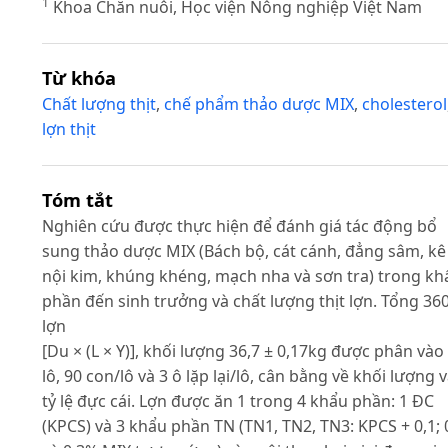
1
Khoa Chăn nuôi, Học viện Nông nghiệp Việt Nam
Từ khóa
Chất lượng thịt
,
chế phẩm thảo dược MIX
,
cholesterol
lợn thịt
Tóm tắt
Nghiên cứu được thực hiện để đánh giá tác động bổ
sung thảo dược MIX (Bách bộ, cát cánh, đẳng sâm, kê
nội kim, khúng khéng, mạch nha và sơn tra) trong kh
phần đến sinh trưởng và chất lượng thịt lợn. Tổng 36
lợn
[Du × (L × Y)], khối lượng 36,7 ± 0,17kg được phân vào
lô, 90 con/lô và 3 ô lặp lại/lô, cân bằng về khối lượng 
tỷ lệ đực cái. Lợn được ăn 1 trong 4 khẩu phần: 1 ĐC
(KPCS) và 3 khẩu phần TN (TN1, TN2, TN3: KPCS + 0,1; 