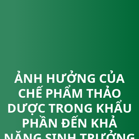
ẢNH HƯỞNG CỦA
CHẾ PHẨM THẢO
DƯỢC TRONG KHẨU
PHẦN ĐẾN KHẢ
NĂNG SINH TRƯỞNG