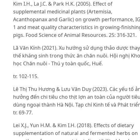
Kim I.H., La J.C. & Park H.K. (2005). Effect of
supplemental medicinal plants (Artemisia,
Acanthopanax and Garlic) on growth performance, IG
1 and meat quality characteristics in growing-finishin
pigs. Food Science of Animal Resources. 25: 316-321.
Lã Văn Kính (2021). Xu hướng sử dụng thảo dược thay
thế kháng sinh trong thức ăn chăn nuôi. Hội nghị Kh
học Chăn nuôi - Thú y toàn quốc, Huế.
tr. 102-115.
Lê Thị Thu Hương & Lưu Văn Duy (2023). Các yếu tố ả
hưởng đến chi tiêu cho thịt lợn an toàn của người tiê
dùng ngoại thành Hà Nội. Tạp chí Kinh tế và Phát triển
tr. 69-77.
Lei X.J., Yun H.M. & Kim I.H. (2018). Effects of dietary
supplementation of natural and fermented herbs on