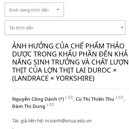
Định dạng trích dẫn
Tải trích dẫn
ẢNH HƯỞNG CỦA CHẾ PHẨM THẢO
DƯỢC TRONG KHẨU PHẦN ĐẾN KHẢ
NĂNG SINH TRƯỞNG VÀ CHẤT LƯỢ
THỊT CỦA LỢN THỊT LAI DUROC ×
(LANDRACE × YORKSHIRE)
1
1
Nguyễn Công Oánh (*)
,
Cù Thị Thiên Thu
,
1
Đàm Thị Dung
Tác giả liên hệ:
ncoanh@vnua.edu.vn