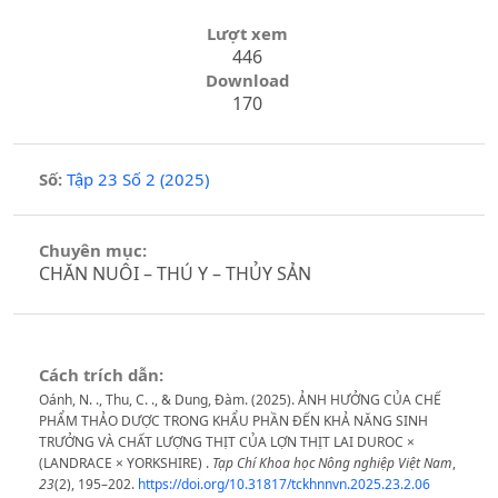
Lượt xem
446
Download
170
Số:
Tập 23 Số 2 (2025)
Chuyên mục:
CHĂN NUÔI – THÚ Y – THỦY SẢN
Cách trích dẫn:
Oánh, N. ., Thu, C. ., & Dung, Đàm. (2025). ẢNH HƯỞNG CỦA CHẾ
PHẨM THẢO DƯỢC TRONG KHẨU PHẦN ĐẾN KHẢ NĂNG SINH
TRƯỞNG VÀ CHẤT LƯỢNG THỊT CỦA LỢN THỊT LAI DUROC ×
(LANDRACE × YORKSHIRE) .
Tạp Chí Khoa học Nông nghiệp Việt Nam
,
23
(2), 195–202.
https://doi.org/10.31817/tckhnnvn.2025.23.2.06