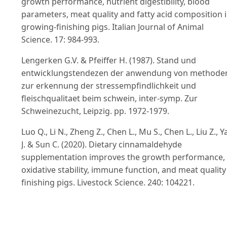
growth performance, nutrient digestibility, blood
parameters, meat quality and fatty acid composition 
growing-finishing pigs. Italian Journal of Animal
Science. 17: 984-993.
Lengerken G.V. & Pfeiffer H. (1987). Stand und
entwicklungstendezen der anwendung von methode
zur erkennung der stressempfindlichkeit und
fleischqualitaet beim schwein, inter-symp. Zur
Schweinezucht, Leipzig. pp. 1972-1979.
Luo Q., Li N., Zheng Z., Chen L., Mu S., Chen L., Liu Z., Y
J. & Sun C. (2020). Dietary cinnamaldehyde
supplementation improves the growth performance,
oxidative stability, immune function, and meat quality
finishing pigs. Livestock Science. 240: 104221.
Mensah M.L., Komlaga G., Forkuo A.D., Firempong C.,
Anning A.K. & Dickson R.A. (2019). Toxicity and safety