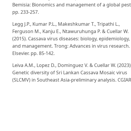
Bemisia: Bionomics and management of a global pest
pp. 233-257.
Legg J.P., Kumar P.L., Makeshkumar T., Tripathi L.,
Ferguson M., Kanju E., Ntawuruhunga P. & Cuellar W.
(2015). Cassava virus diseases: biology, epidemiology,
and management. Trong: Advances in virus research.
Elsevier. pp. 85-142.
Leiva A.M., Lopez D., Dominguez V. & Cuellar W. (2023)
Genetic diversity of Sri Lankan Cassava Mosaic virus
(SLCMV) in Southeast Asia-preliminary analysis. CGIAR
Minato N., Sok S., Chen S., Delaquis E., Phirun I., Le V.X
Burra D.D., Newby J.C., Wyckhuys K.A. & De Haan S.
(2019). Surveillance for Sri Lankan cassava mosaic vir
(SLCMV) in Cambodia and Vietnam one year after its
initial detection in a single plantation in 2015. Plos on
14(2): e0212780.