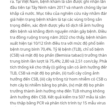
ra. Tại Việt Nam, bệnh khảm lá sắn được ghi nhận lần
đầu tiên tại Tây Ninh năm 2017 và nhanh chóng lây la
khắp cả nước. Mục tiêu của nghiên cứu này nhằm đá
giá hiện trạng bệnh khảm lá tại các vùng trồng sắn
trọng điểm, xác định được yếu tố dịch tễ ảnh hưởng
đến bệnh và khẳng định nguyên nhân gây bệnh. Điều
tra đồng ruộng trong năm 2022 cho thấy, bệnh khảm 
xuất hiện tại 10/12 tỉnh điều tra với mức độ phổ biến
bệnh trung bình 70,4%. Tỷ lệ bệnh (TLB), chỉ số bệnh
(CSB) và mật độ bọ phấn (Bemisia tabaci) trưởng thà
trung bình lần lượt là 75,4%; 2,80 và 2,51 con/cây. Phâ
tích thống kê cho thấy (i) giống sắn có ảnh hưởng đế
TLB, CSB và mật độ bọ phấn, (ii) tuổi cây cũng ảnh
hưởng đến CSB, (iii) cây trồng từ hom nhiễm có CSB c
hơn cây bị nhiễm bằng bọ phấn, (iv) mật độ bọ phấn
trưởng thành ảnh hưởng nhẹ đến TLB nhưng không
ảnh hưởng đến CSB. Kết quả kiểm tra 507 mẫu lá sắn
thu thập bằng PCR và phân tích trình tự 15 mẫu virus