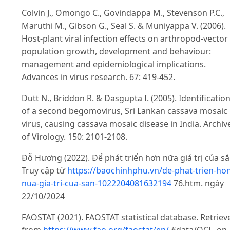
Colvin J., Omongo C., Govindappa M., Stevenson P.C.,
Maruthi M., Gibson G., Seal S. & Muniyappa V. (2006).
Host‐plant viral infection effects on arthropod‐vector
population growth, development and behaviour:
management and epidemiological implications.
Advances in virus research. 67: 419-452.
Dutt N., Briddon R. & Dasgupta I. (2005). Identificatio
of a second begomovirus, Sri Lankan cassava mosaic
virus, causing cassava mosaic disease in India. Archiv
of Virology. 150: 2101-2108.
Đỗ Hương (2022). Để phát triển hơn nữa giá trị của sắ
Truy cập từ
https://baochinhphu.vn/de-phat-trien-ho
nua-gia-tri-cua-san-1022204081632194
76.htm. ngày
22/10/2024
FAOSTAT (2021). FAOSTAT statistical database. Retriev