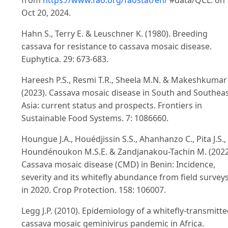
from
https://www.fao.org/faostat/en/
#data/QCL. on
Oct 20, 2024.
Hahn S., Terry E. & Leuschner K. (1980). Breeding
cassava for resistance to cassava mosaic disease.
Euphytica. 29: 673-683.
Hareesh P.S., Resmi T.R., Sheela M.N. & Makeshkumar 
(2023). Cassava mosaic disease in South and Southea
Asia: current status and prospects. Frontiers in
Sustainable Food Systems. 7: 1086660.
Houngue J.A., Houédjissin S.S., Ahanhanzo C., Pita J.S.,
Houndénoukon M.S.E. & Zandjanakou-Tachin M. (2022
Cassava mosaic disease (CMD) in Benin: Incidence,
severity and its whitefly abundance from field survey
in 2020. Crop Protection. 158: 106007.
Legg J.P. (2010). Epidemiology of a whitefly-transmitt
cassava mosaic geminivirus pandemic in Africa.