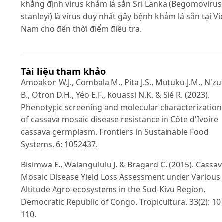
khẳng định virus khảm lá sắn Sri Lanka (Begomovirus
stanleyi) là virus duy nhất gây bệnh khảm lá sắn tại Vi
Nam cho đến thời điểm điều tra.
Tài liệu tham khảo
Amoakon W.J., Combala M., Pita J.S., Mutuku J.M., N'zu
B., Otron D.H., Yéo E.F., Kouassi N.K. & Sié R. (2023).
Phenotypic screening and molecular characterization
of cassava mosaic disease resistance in Côte d'Ivoire
cassava germplasm. Frontiers in Sustainable Food
Systems. 6: 1052437.
Bisimwa E., Walangululu J. & Bragard C. (2015). Cassa
Mosaic Disease Yield Loss Assessment under Various
Altitude Agro-ecosystems in the Sud-Kivu Region,
Democratic Republic of Congo. Tropicultura. 33(2): 10
110.