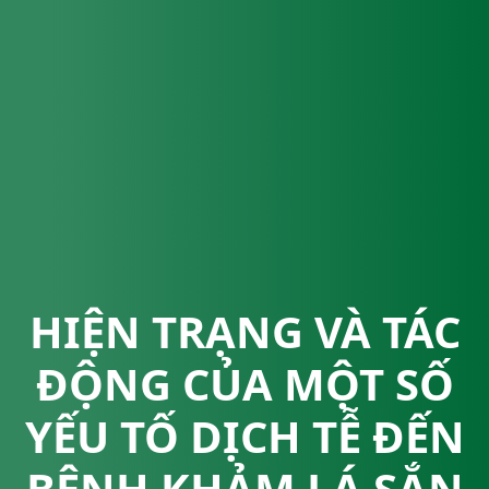
HIỆN TRẠNG VÀ TÁC
ĐỘNG CỦA MỘT SỐ
YẾU TỐ DỊCH TỄ ĐẾN
BỆNH KHẢM LÁ SẮN