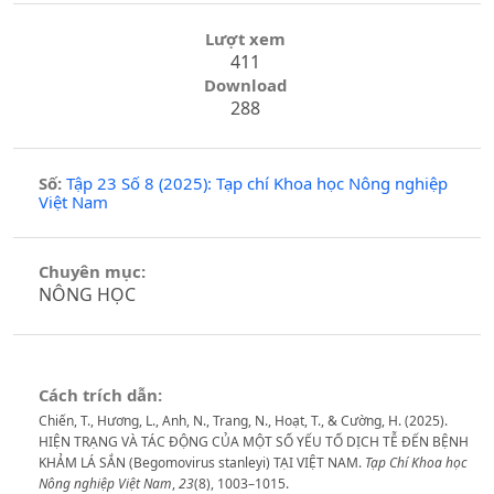
Lượt xem
411
Download
288
Số:
Tập 23 Số 8 (2025): Tạp chí Khoa học Nông nghiệp
Việt Nam
Chuyên mục:
NÔNG HỌC
Cách trích dẫn:
Chiến, T., Hương, L., Anh, N., Trang, N., Hoạt, T., & Cường, H. (2025).
HIỆN TRẠNG VÀ TÁC ĐỘNG CỦA MỘT SỐ YẾU TỐ DỊCH TỄ ĐẾN BỆNH
KHẢM LÁ SẮN (Begomovirus stanleyi) TẠI VIỆT NAM.
Tạp Chí Khoa học
Nông nghiệp Việt Nam
,
23
(8), 1003–1015.