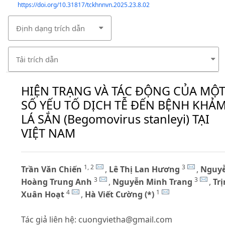
https://doi.org/10.31817/tckhnnvn.2025.23.8.02
Định dạng trích dẫn
Tải trích dẫn
HIỆN TRẠNG VÀ TÁC ĐỘNG CỦA MỘ
SỐ YẾU TỐ DỊCH TỄ ĐẾN BỆNH KHẢ
LÁ SẮN (Begomovirus stanleyi) TẠI
VIỆT NAM
1, 2
3
Trần Văn Chiến
,
Lê Thị Lan Hương
,
Nguy
3
3
Hoàng Trung Anh
,
Nguyễn Minh Trang
,
Tr
4
1
Xuân Hoạt
,
Hà Viết Cường (*)
Tác giả liên hệ:
cuongvietha@gmail.com