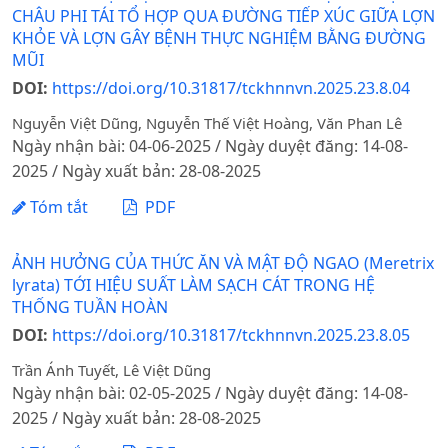
CHÂU PHI TÁI TỔ HỢP QUA ĐƯỜNG TIẾP XÚC GIỮA LỢN
KHỎE VÀ LỢN GÂY BỆNH THỰC NGHIỆM BẰNG ĐƯỜNG
MŨI
DOI:
https://doi.org/10.31817/tckhnnvn.2025.23.8.04
Nguyễn Việt Dũng, Nguyễn Thế Việt Hoàng, Văn Phan Lê
Ngày nhận bài: 04-06-2025 / Ngày duyệt đăng: 14-08-
2025 / Ngày xuất bản: 28-08-2025
Tóm tắt
PDF
ẢNH HƯỞNG CỦA THỨC ĂN VÀ MẬT ĐỘ NGAO (Meretrix
lyrata) TỚI HIỆU SUẤT LÀM SẠCH CÁT TRONG HỆ
THỐNG TUẦN HOÀN
DOI:
https://doi.org/10.31817/tckhnnvn.2025.23.8.05
Trần Ánh Tuyết, Lê Việt Dũng
Ngày nhận bài: 02-05-2025 / Ngày duyệt đăng: 14-08-
2025 / Ngày xuất bản: 28-08-2025