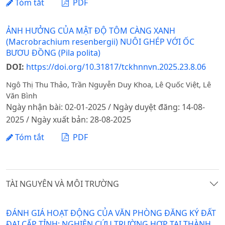
Tóm tắt
PDF
ẢNH HƯỞNG CỦA MẬT ĐỘ TÔM CÀNG XANH
(Macrobrachium resenbergii) NUÔI GHÉP VỚI ỐC
BƯƠU ĐỒNG (Pila polita)
DOI:
https://doi.org/10.31817/tckhnnvn.2025.23.8.06
Ngô Thị Thu Thảo, Trần Nguyễn Duy Khoa, Lê Quốc Việt, Lê
Văn Bình
Ngày nhận bài: 02-01-2025 / Ngày duyệt đăng: 14-08-
2025 / Ngày xuất bản: 28-08-2025
Tóm tắt
PDF
TÀI NGUYÊN VÀ MÔI TRƯỜNG
ĐÁNH GIÁ HOẠT ĐỘNG CỦA VĂN PHÒNG ĐĂNG KÝ ĐẤT
ĐAI CẤP TỈNH: NGHIÊN CỨU TRƯỜNG HỢP TẠI THÀNH