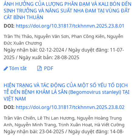
ẢNH HƯỞNG CỦA LƯỢNG PHÂN ĐẠM VÀ KALI BÓN ĐẾN
SINH TRƯỞNG VÀ NĂNG SUẤT NHA ĐAM TẠI VÙNG ĐẤT
CÁT BÌNH THUẬN
DOI:
https://doi.org/10.31817/tckhnnvn.2025.23.8.01
Trần Thị Thảo, Nguyễn Văn Sơn, Phan Công Kiên, Nguyễn
Đức Xuân Chương
Ngày nhận bài: 02-12-2024 / Ngày duyệt đăng: 11-07-
2025 / Ngày xuất bản: 28-08-2025
Tóm tắt
PDF
HIỆN TRẠNG VÀ TÁC ĐỘNG CỦA MỘT SỐ YẾU TỐ DỊCH
TỄ ĐẾN BỆNH KHẢM LÁ SẮN (Begomovirus stanleyi) TẠI
VIỆT NAM
DOI:
https://doi.org/10.31817/tckhnnvn.2025.23.8.02
Trần Văn Chiến, Lê Thị Lan Hương, Nguyễn Hoàng Trung
Anh, Nguyễn Minh Trang, Trịnh Xuân Hoạt, Hà Viết Cường
Ngày nhận bài: 23-04-2025 / Ngày duyệt đăng: 14-08-