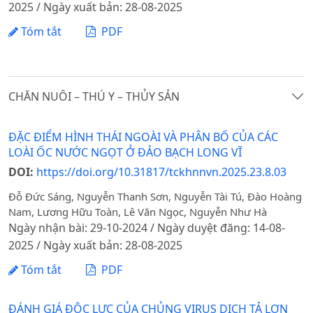
2025 / Ngày xuất bản: 28-08-2025
Tóm tắt
PDF
CHĂN NUÔI – THÚ Y – THỦY SẢN
ĐẶC ĐIỂM HÌNH THÁI NGOÀI VÀ PHÂN BỐ CỦA CÁC
LOÀI ỐC NƯỚC NGỌT Ở ĐẢO BẠCH LONG VĨ
DOI:
https://doi.org/10.31817/tckhnnvn.2025.23.8.03
Đỗ Đức Sáng, Nguyễn Thanh Sơn, Nguyễn Tài Tú, Đào Hoàng
Nam, Lương Hữu Toàn, Lê Văn Ngọc, Nguyễn Như Hà
Ngày nhận bài: 29-10-2024 / Ngày duyệt đăng: 14-08-
2025 / Ngày xuất bản: 28-08-2025
Tóm tắt
PDF
ĐÁNH GIÁ ĐỘC LỰC CỦA CHỦNG VIRUS DỊCH TẢ LỢN