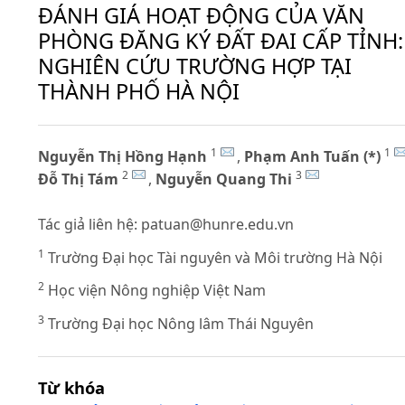
ĐÁNH GIÁ HOẠT ĐỘNG CỦA VĂN
PHÒNG ĐĂNG KÝ ĐẤT ĐAI CẤP TỈNH:
NGHIÊN CỨU TRƯỜNG HỢP TẠI
THÀNH PHỐ HÀ NỘI
1
1
Nguyễn Thị Hồng Hạnh
,
Phạm Anh Tuấn (*)
2
3
Đỗ Thị Tám
,
Nguyễn Quang Thi
Tác giả liên hệ:
patuan@hunre.edu.vn
1
Trường Đại học Tài nguyên và Môi trường Hà Nội
2
Học viện Nông nghiệp Việt Nam
3
Trường Đại học Nông lâm Thái Nguyên
Từ khóa