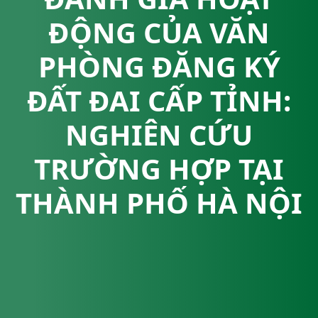
ĐỘNG CỦA VĂN
PHÒNG ĐĂNG KÝ
ĐẤT ĐAI CẤP TỈNH:
NGHIÊN CỨU
TRƯỜNG HỢP TẠI
THÀNH PHỐ HÀ NỘI