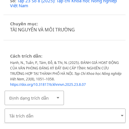
Số:
Tập 23 Số 8 (2025): Tạp chí Khoa học Nông nghiệp
Việt Nam
Chuyên mục:
TÀI NGUYÊN VÀ MÔI TRƯỜNG
Cách trích dẫn:
Hạnh, N., Tuấn, P., Tám, Đỗ, & Thi, N. (2025). ĐÁNH GIÁ HOẠT ĐỘNG
CỦA VĂN PHÒNG ĐĂNG KÝ ĐẤT ĐAI CẤP TỈNH: NGHIÊN CỨU
TRƯỜNG HỢP TẠI THÀNH PHỐ HÀ NỘI.
Tạp Chí Khoa học Nông nghiệp
Việt Nam
,
23
(8), 1051–1058.
https://doi.org/10.31817/tckhnnvn.2025.23.8.07
Định dạng trích dẫn
Tải trích dẫn