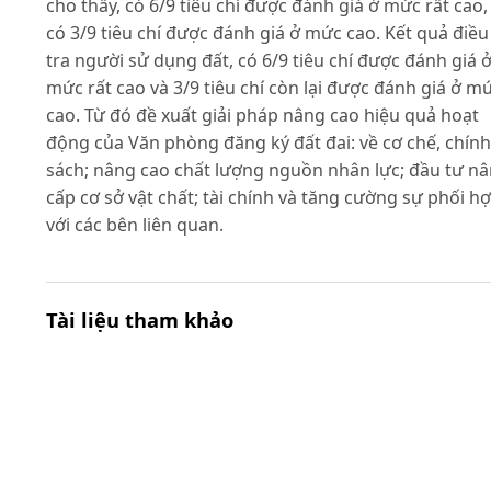
cho thấy, có 6/9 tiêu chí được đánh giá ở mức rất cao,
có 3/9 tiêu chí được đánh giá ở mức cao. Kết quả điều
tra người sử dụng đất, có 6/9 tiêu chí được đánh giá 
mức rất cao và 3/9 tiêu chí còn lại được đánh giá ở m
cao. Từ đó đề xuất giải pháp nâng cao hiệu quả hoạt
động của Văn phòng đăng ký đất đai: về cơ chế, chính
sách; nâng cao chất lượng nguồn nhân lực; đầu tư n
cấp cơ sở vật chất; tài chính và tăng cường sự phối h
với các bên liên quan.
Tài liệu tham khảo
Agarwal B.K. (2019). Land Registration: Global Practic
and Lessons for India. Pentagon Press LLP. New Delhi
Cục Thống kê thành phố Hà Nội (2024). Niên giám
thống kê thành phố Hà Nội 2023. Nhà xuất bản Thốn
kê.