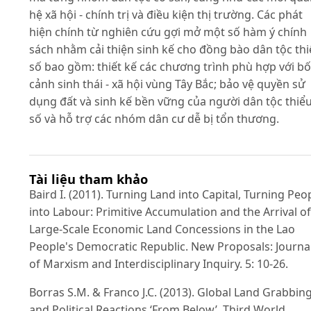
hệ xã hội - chính trị và điều kiện thị trường. Các phát
hiện chính từ nghiên cứu gợi mở một số hàm ý chính
sách nhằm cải thiện sinh kế cho đồng bào dân tộc th
số bao gồm: thiết kế các chương trình phù hợp với bố
cảnh sinh thái - xã hội vùng Tây Bắc; bảo vệ quyền sử
dụng đất và sinh kế bền vững của người dân tộc thiể
số và hỗ trợ các nhóm dân cư dễ bị tổn thương.
Tài liệu tham khảo
Baird I. (2011). Turning Land into Capital, Turning Peo
into Labour: Primitive Accumulation and the Arrival of
Large-Scale Economic Land Concessions in the Lao
People's Democratic Republic. New Proposals: Journa
of Marxism and Interdisciplinary Inquiry. 5: 10-26.
Borras S.M. & Franco J.C. (2013). Global Land Grabbin
and Political Reactions ‘From Below’. Third World