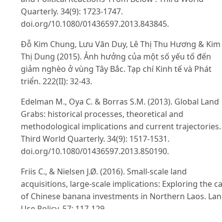
Quarterly. 34(9): 1723-1747.
doi.org/10.1080/01436597.2013.843845.
Đỗ Kim Chung, Lưu Văn Duy, Lê Thị Thu Hương & Kim
Thị Dung (2015). Ảnh hưởng của một số yếu tố đến
giảm nghèo ở vùng Tây Bắc. Tạp chí Kinh tế và Phát
triển. 222(II): 32-43.
Edelman M., Oya C. & Borras S.M. (2013). Global Land
Grabs: historical processes, theoretical and
methodological implications and current trajectories.
Third World Quarterly. 34(9): 1517-1531.
doi.org/10.1080/01436597.2013.850190.
Friis C., & Nielsen J.Ø. (2016). Small-scale land
acquisitions, large-scale implications: Exploring the c
of Chinese banana investments in Northern Laos. La
Use Policy. 57: 117-129.
doi.org/10.1016/j.landusepol.2016.05.028