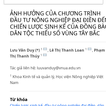
ẢNH HƯỞNG CỦA CHƯƠNG TRÌNH
ĐẦU TƯ NÔNG NGHIỆP ĐẠI ĐIỀN ĐẾ
CHIẾN LƯỢC SINH KẾ CỦA ĐỒNG BÀ
DÂN TỘC THIỂU SỐ VÙNG TÂY BẮC
1
1
Lưu Văn Duy (*)
,
Lê Thị Thanh Loan
,
Phạm
1
Thị Thanh Thúy
Tác giả liên hệ:
luuvanduy@vnua.edu.vn
1
Khoa Kinh tế và quản lý, Học viện Nông nghiệp Việt
Nam
Từ khóa
Chiến lược sinh kế
,
đầu tư nông nghiệp đại điền
,
dân