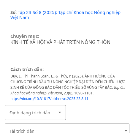
Số:
Tập 23 Số 8 (2025): Tạp chí Khoa học Nông nghiệp
Việt Nam
Chuyên mục:
KINH TẾ XÃ HỘI VÀ PHÁT TRIỂN NÔNG THÔN
Cách trích dẫn:
Duy, L., Thị Thanh Loan , L., & Thúy, P. (2025). ẢNH HƯỞNG CỦA
CHƯƠNG TRÌNH ĐẦU TƯ NÔNG NGHIỆP ĐẠI ĐIỀN ĐẾN CHIẾN LƯỢC
SINH KẾ CỦA ĐỒNG BÀO DÂN TỘC THIỂU SỐ VÙNG TÂY BẮC.
Tạp Chí
Khoa học Nông nghiệp Việt Nam
,
23
(8), 1090–1101.
https://doi.org/10.31817/tckhnnvn.2025.23.8.11
Định dạng trích dẫn
Tải trích dẫn