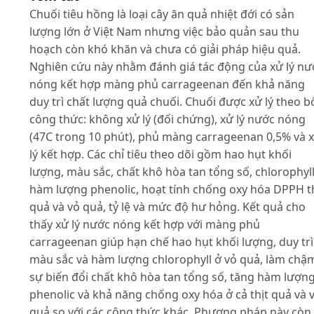
Chuối tiêu hồng là loại cây ăn quả nhiệt đới có sản
lượng lớn ở Việt Nam nhưng việc bảo quản sau thu
hoạch còn khó khăn và chưa có giải pháp hiệu quả.
Nghiên cứu này nhằm đánh giá tác động của xử lý nư
nóng kết hợp màng phủ carrageenan đến khả năng
duy trì chất lượng quả chuối. Chuối được xử lý theo b
công thức: không xử lý (đối chứng), xử lý nước nóng
(47C trong 10 phút), phủ màng carrageenan 0,5% và 
lý kết hợp. Các chỉ tiêu theo dõi gồm hao hụt khối
lượng, màu sắc, chất khô hòa tan tổng số, chlorophyll
hàm lượng phenolic, hoạt tính chống oxy hóa DPPH t
quả và vỏ quả, tỷ lệ và mức độ hư hỏng. Kết quả cho
thấy xử lý nước nóng kết hợp với màng phủ
carrageenan giúp hạn chế hao hụt khối lượng, duy trì
màu sắc và hàm lượng chlorophyll ở vỏ quả, làm chậ
sự biến đổi chất khô hòa tan tổng số, tăng hàm lượn
phenolic và khả năng chống oxy hóa ở cả thịt quả và 
quả so với các công thức khác. Phương pháp này còn