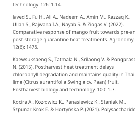
technology. 126: 1-14.
Javed S., Fu H., Ali A., Nadeem A., Amin M., Razzaq K.,
Ullah S., Rajwana I.A., Nayab S. & Ziogas V. (2022).
Comparative response of mango fruit towards pre-a
post-storage quarantine heat treatments. Agronomy.
12(6): 1476.
Kaewsuksaeng S., Tatmala N., Srilaong V. & Pongpras
N. (2015). Postharvest heat treatment delays
chlorophyll degradation and maintains quality in Thai
lime (Citrus aurantifolia Swingle cv. Paan) fruit.
Postharvest biology and technology. 100: 1-7.
Kocira A., Kozłowicz K., Panasiewicz K., Staniak M.,
Szpunar-Krok E. & Hortyńska P. (2021). Polysaccharid
as edible films and coatings: Characteristics and
influence on fruit and vegetable quality - A review.
Agronomy. 11(5): 813.