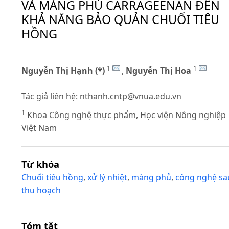
VÀ MÀNG PHỦ CARRAGEENAN ĐẾN
KHẢ NĂNG BẢO QUẢN CHUỐI TIÊU
HỒNG
1
1
Nguyễn Thị Hạnh (*)
,
Nguyễn Thị Hoa
Tác giả liên hệ:
nthanh.cntp@vnua.edu.vn
1
Khoa Công nghệ thực phẩm, Học viện Nông nghiệp
Việt Nam
Từ khóa
Chuối tiêu hồng
,
xử lý nhiệt
,
màng phủ
,
công nghệ sa
thu hoạch
Tóm tắt