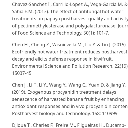
Chavez-Sanchez I., Carrillo-Lopez A., Vega-Garcia M. &
Yahia E.M. (2013). The effect of antifungal hot-water
treatments on papaya postharvest quality and activit
of pectinmethylesterase and polygalacturonase. Jour
of Food Science and Technology. 50(1): 101-7.
Chen H., Cheng Z., Wisniewski M., Liu Y. & Liu J. (2015).
Ecofriendly hot water treatment reduces postharvest
decay and elicits defense response in kiwifruit.
Environmental Science and Pollution Research. 22(19)
15037-45.
Chen J., Li F., Li Y., Wang Y., Wang C., Yuan D. & Jiang Y.
(2019). Exogenous procyanidin treatment delays
senescence of harvested banana fruit by enhancing
antioxidant responses and in vivo procyanidin conten
Postharvest biology and technology. 158: 110999.
Djioua T., Charles F., Freire M., Filgueiras H., Ducamp-