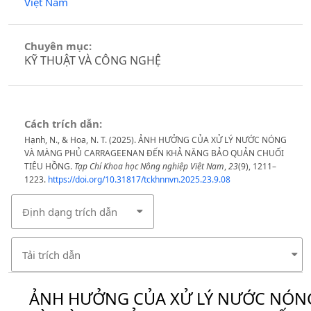
Việt Nam
Chuyên mục:
KỸ THUẬT VÀ CÔNG NGHỆ
Cách trích dẫn:
Hạnh, N., & Hoa, N. T. (2025). ẢNH HƯỞNG CỦA XỬ LÝ NƯỚC NÓNG
VÀ MÀNG PHỦ CARRAGEENAN ĐẾN KHẢ NĂNG BẢO QUẢN CHUỐI
TIÊU HỒNG.
Tạp Chí Khoa học Nông nghiệp Việt Nam
,
23
(9), 1211–
1223.
https://doi.org/10.31817/tckhnnvn.2025.23.9.08
Định dạng trích dẫn
Tải trích dẫn
ẢNH HƯỞNG CỦA XỬ LÝ NƯỚC NÓN