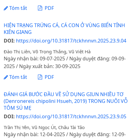
Tóm tắt
PDF
HIỆN TRẠNG TRỨNG CÁ, CÁ CON Ở VÙNG BIỂN TỈNH
KIÊN GIANG
DOI:
https://doi.org/10.31817/tckhnnvn.2025.23.9.04
Đào Thị Liên, Võ Trọng Thắng, Vũ Việt Hà
Ngày nhận bài: 09-07-2025 / Ngày duyệt đăng: 09-09-
2025 / Ngày xuất bản: 30-09-2025
Tóm tắt
PDF
ĐÁNH GIÁ BƯỚC ĐẦU VỀ SỬ DỤNG GIUN NHIỀU TƠ
(Denronereis chipolini Hsueh, 2019) TRONG NUÔI VỖ
TÔM SÚ MẸ
DOI:
https://doi.org/10.31817/tckhnnvn.2025.23.9.05
Trần Thị Yên, Vũ Ngọc Út, Châu Tài Tảo
Ngày nhận bài: 12-04-2025 / Ngày duyệt đăng: 12-09-