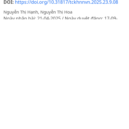
DOI:
https://doi.org/10.31817/tckhnnvn.2025.23.9.08
Nguyễn Thị Hạnh, Nguyễn Thị Hoa
Ngày nhận bài: 21-04-2025 / Ngày duyệt đăng: 17-09-
2025 / Ngày xuất bản: 30-09-2025
Tóm tắt
PDF
KINH TẾ XÃ HỘI VÀ PHÁT TRIỂN NÔNG THÔN
SỰ THAM GIA CỦA PHỤ NỮ DÂN TỘC THIỂU SỐ TRONG
CHUỖI GIÁ TRỊ XOÀI Ở HUYỆN YÊN CHÂU, TỈNH SƠN LA
DOI:
https://doi.org/10.31817/tckhnnvn.2025.23.9.09
Đỗ Thị Diệp
Ngày nhận bài: 16-04-2025 / Ngày duyệt đăng: 09-09-
2025 / Ngày xuất bản: 30-09-2025
Tóm tắt
PDF