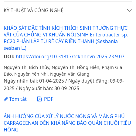
KỸ THUẬT VÀ CÔNG NGHỆ
KHẢO SÁT ĐẶC TÍNH KÍCH THÍCH SINH TRƯỞNG THỰC
VẬT CỦA CHỦNG VI KHUẨN NỘI SINH Enterobacter sp.
RC20 PHÂN LẬP TỪ RỄ CÂY ĐIỀN THANH (Sesbania
sesban L.)
DOI:
https://doi.org/10.31817/tckhnnvn.2025.23.9.07
Nguyễn Thị Bích Thùy, Nguyễn Thị Hồng Hiên, Phạm Gia
Bảo, Nguyễn Yến Nhi, Nguyễn Văn Giang
Ngày nhận bài: 01-04-2025 / Ngày duyệt đăng: 09-09-
2025 / Ngày xuất bản: 30-09-2025
Tóm tắt
PDF
ẢNH HƯỞNG CỦA XỬ LÝ NƯỚC NÓNG VÀ MÀNG PHỦ
CARRAGEENAN ĐẾN KHẢ NĂNG BẢO QUẢN CHUỐI TIÊU
HỒNG