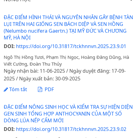
ĐẶC ĐIỂM HÌNH THÁI VÀ NGUYÊN NHÂN GÂY BỆNH TÀN
LỤI TRÊN HAI GIỐNG SEN BÁCH DIỆP VÀ SEN HỒNG
(Nelumbo nucifera Gaertn.) TẠI MỸ ĐỨC VÀ CHƯƠNG
MỸ, HÀ NỘI
DOI:
https://doi.org/10.31817/tckhnnvn.2025.23.9.01
Ngô Thị Hồng Tươi, Phạm Thị Ngọc, Hoàng Đăng Dũng, Hà
Viết Cường, Đoàn Thu Thủy
Ngày nhận bài: 11-06-2025 / Ngày duyệt đăng: 17-09-
2025 / Ngày xuất bản: 30-09-2025
Tóm tắt
PDF
ĐẶC ĐIỂM NÔNG SINH HỌC VÀ KIỂM TRA SỰ HIỆN DIỆN
GEN SINH TỔNG HỢP ANTHOCYANIN CỦA MỘT SỐ
DÒNG LÚA NẾP CẨM MỚI
DOI:
https://doi.org/10.31817/tckhnnvn.2025.23.9.02