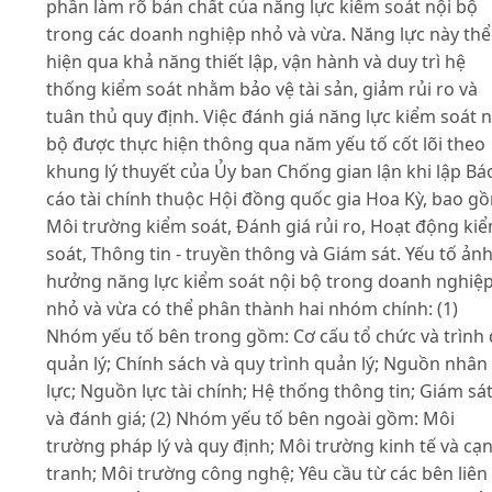
phần làm rõ bản chất của năng lực kiểm soát nội bộ
trong các doanh nghiệp nhỏ và vừa. Năng lực này thể
hiện qua khả năng thiết lập, vận hành và duy trì hệ
thống kiểm soát nhằm bảo vệ tài sản, giảm rủi ro và
tuân thủ quy định. Việc đánh giá năng lực kiểm soát n
bộ được thực hiện thông qua năm yếu tố cốt lõi theo
khung lý thuyết của Ủy ban Chống gian lận khi lập Bá
cáo tài chính thuộc Hội đồng quốc gia Hoa Kỳ, bao g
Môi trường kiểm soát, Đánh giá rủi ro, Hoạt động ki
soát, Thông tin - truyền thông và Giám sát. Yếu tố ản
hưởng năng lực kiểm soát nội bộ trong doanh nghiệ
nhỏ và vừa có thể phân thành hai nhóm chính: (1)
Nhóm yếu tố bên trong gồm: Cơ cấu tổ chức và trình
quản lý; Chính sách và quy trình quản lý; Nguồn nhân
lực; Nguồn lực tài chính; Hệ thống thông tin; Giám sá
và đánh giá; (2) Nhóm yếu tố bên ngoài gồm: Môi
trường pháp lý và quy định; Môi trường kinh tế và cạ
tranh; Môi trường công nghệ; Yêu cầu từ các bên liên