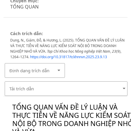
Chuyên mục:
TỔNG QUAN
Cách trích dẫn:
Dung, N., Giám, Đỗ, & Hương, L. (2025). TỔNG QUAN VẤN ĐỀ LÝ LUẬN
VÀ THỰC TIỄN VỀ NĂNG LỰC KIỂM SOÁT NỘI BỘ TRONG DOANH
NGHIỆP NHỎ VÀ VỪA.
Tạp Chí Khoa học Nông nghiệp Việt Nam
,
23
(9),
1264–1274.
https://doi.org/10.31817/tckhnnvn.2025.23.9.13
Định dạng trích dẫn
Tải trích dẫn
TỔNG QUAN VẤN ĐỀ LÝ LUẬN VÀ
THỰC TIỄN VỀ NĂNG LỰC KIỂM SOÁT
NỘI BỘ TRONG DOANH NGHIỆP NH