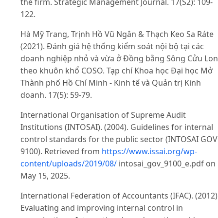
the firm. Strategic Management Journal. 17(S2): 109-
122.
Hà Mỹ Trang, Trịnh Hồ Vũ Ngân & Thạch Keo Sa Ráte
(2021). Đánh giá hệ thống kiểm soát nội bộ tại các
doanh nghiệp nhỏ và vừa ở Đồng bằng Sông Cửu Lo
theo khuôn khổ COSO. Tạp chí Khoa học Đại học Mở
Thành phố Hồ Chí Minh - Kinh tế và Quản trị Kinh
doanh. 17(5): 59-79.
International Organisation of Supreme Audit
Institutions (INTOSAI). (2004). Guidelines for internal
control standards for the public sector (INTOSAI GOV
9100). Retrieved from
https://www.issai.org/wp-
content/uploads/2019/08/
intosai_gov_9100_e.pdf on
May 15, 2025.
International Federation of Accountants (IFAC). (2012)
Evaluating and improving internal control in